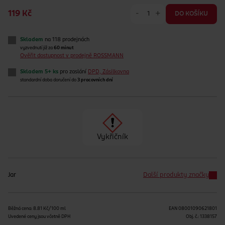
-
+
119 Kč
DO KOŠÍKU
Skladem
na 118 prodejnách
vyzvednutí již za
60 minut
Ověřit dostupnost v prodejně ROSSMANN
Skladem 5+ ks
pro zaslání
DPD, Zásilkovna
standardní doba doručení do
3 pracovních dní
Vykřičník
Jar
Další produkty značky
Běžná cena: 8.81 Kč/100 ml
EAN
08001090621801
Uvedené ceny jsou včetně DPH
Obj. č.:
1338157