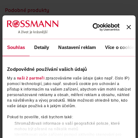
Podobné produkty
Souhlas
Detaily
Nastavení reklam
Více o cookies
Zodpovědné používání vašich údajů
My a
naši 2 partneři
zpracováváme vaše údaje (jako např. číslo IP)
pomocí technologií, jako např. souborů cookie pro uchování a
přístup k informacím na vašem zařízení, abychom vám mohli nabízet
Prostředek na mytí nádobí
Prostředek na mytí nádobí
personalizované reklamy a obsah, měření reklam a obsahu, náhled
Lemon 2x 900 ml
na návštěvníky a vývoj produktů. Máte možnosti ohledně toho, kdo
Lemon 1,35 l
vaše údaje používá a k jakým účelům.
Jar
1.8 l
Jar
1.35 l
Pokud to povolíte, rádi bychom také:
149 Kč
119 Kč
119 Kč
Shromažďovali informace o vaší geografické poloze, které
mohou být přesné na několik metrů
DO KOŠÍKU
DO KOŠÍKU
Identifikovali vaše zařízení pomocí aktivního skenování pro