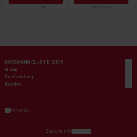
Obj. č.: 116688
Obj. č.: 647960
Zápatí webu
ROSSMANN CLUB | E-SHOP
O nás
Časté dotazy
Kariéra
Kontakty
Sledujte nás