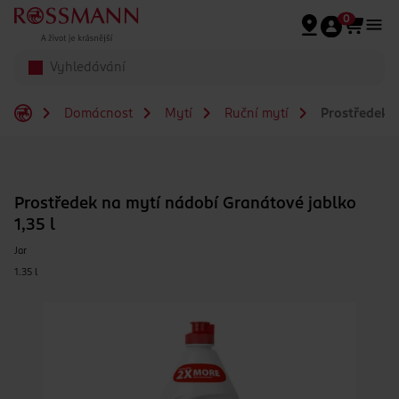
Přeskočit na hlavmní obsah
0
Domácnost
Mytí
Ruční mytí
Prostředek n
Prostředek na mytí nádobí Granátové jablko
1,35 l
Jar
1.35 l