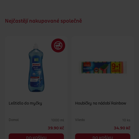
Nejčastějí nakupované společně
Leštidlo do myčky
Houbičky na nádobí Rainbow
Domol
Vileda
1000 ml
10 ks
39.90 Kč
34.90 Kč
DO KOŠÍKU
DO KOŠÍKU