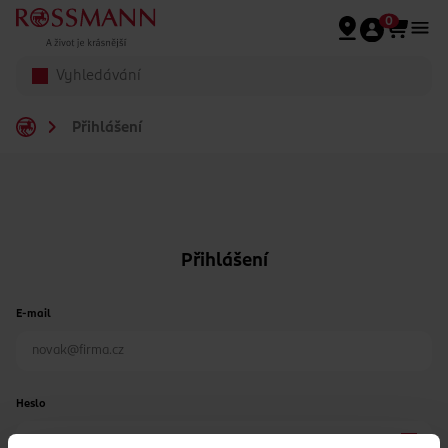
Přeskočit na hlavmní obsah
0
Přihlášení
Přihlášení
E-mail
Heslo