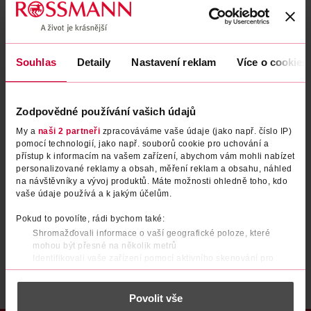
Zapomenuté heslo
Souhlas
Detaily
Nastavení reklam
Více o cookies
PŘIHLÁSIT SE
Zodpovědné používání vašich údajů
My a
naši 2 partneři
zpracováváme vaše údaje (jako např. číslo IP)
pomocí technologií, jako např. souborů cookie pro uchování a
přístup k informacím na vašem zařízení, abychom vám mohli nabízet
personalizované reklamy a obsah, měření reklam a obsahu, náhled
na návštěvníky a vývoj produktů. Máte možnosti ohledně toho, kdo
vaše údaje používá a k jakým účelům.
Nemáte účet?
Registrujte se e-mailem
Pokud to povolíte, rádi bychom také:
Shromažďovali informace o vaší geografické poloze, které
Po registraci se stáváte členem ROSSMANN CLUBu a můžete čerpat výhody naplno.
Zjistit více
mohou být přesné na několik metrů
Identifikovali vaše zařízení pomocí aktivního skenování pro
konkrétní charakteristiky (otisk prstu)
Zjistěte více o tom, jak zpracováváme vaše osobní údaje, a nastavte
Povolit vše
si předvolby v
části s podrobnostmi
. Svůj souhlas můžete kdykoliv
změnit nebo odvolat v části Prohlášení o souborech cookie.