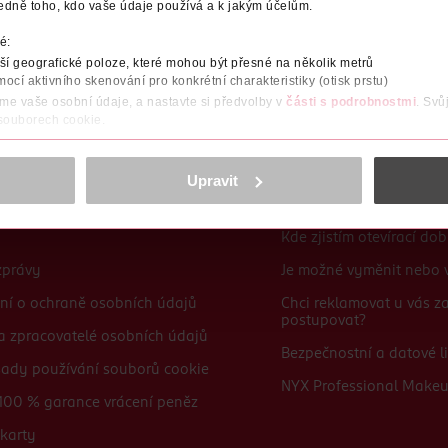
edně toho, kdo vaše údaje používá a k jakým účelům.
Po registraci se stáváte členem ROSSMANN CLUBu a můžete čerpat výhody naplno.
Zjistit více
é:
í geografické poloze, které mohou být přesné na několik metrů
mocí aktivního skenování pro konkrétní charakteristiky (otisk prstu)
áme vaše osobní údaje, a nastavte si předvolby v
části s podrobnostmi
. Svů
 souborech cookie.
obsahu a reklam, funkcí sociálních médií, analýze návštěvnosti, které mohou
ně osobních údajů.
Upravit
Časté dotazy
cookies
<
Kde zjistím otevírací do
zprávy
Je možné vyměnit nebo v
ní o ochraně osobních údajů
Chci reklamovat u vás 
postupovat?
 a zpracovatelé osobních údajů
Bezpečnostní a datové li
sady používání souborů cookie
NYX Professional Make
100 % garance vrácení peněz
karty