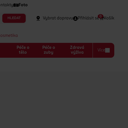
ntakty
Foto
0
Vybrat dopravu
Přihlásit se
Košík
HLEDAT
kosmetika
Péče o
Péče o
Zdravá
Více
a
tělo
zuby
výživa