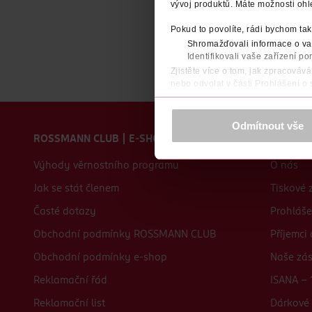
vývoj produktů. Máte možnosti ohl
Pokud to povolíte, rádi bychom tak
Shromažďovali informace o vaš
Identifikovali vaše zařízení po
Zjistěte více o tom, jak zpracováv
nebo odvolat v části Prohlášení o
K provozu stránek, personalizaci 
Zápatí webu
Více najdete v
prohlášení o ochra
Odmítnout vše
ROSSMANN CLUB | E-SHOP
O nás
Děkujeme za pochopení. >
více o 
Výhody věrnostního programu
O nás
Jak se stát členem
Tiskové 
Časté dotazy
Prohláše
Obchodní podmínky ROSSMANN CLUB
Příjemci
Obchodní podmínky e-shop
Naše zá
Reklamační řád
ISANA - 
Reklamační list
Dárkové 