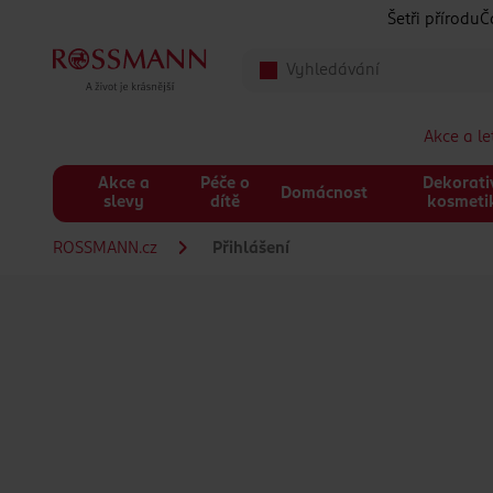
Přeskočit na hlavmní obsah
Šetři přírodu
Č
Akce a l
Akce a
Péče o
Dekorati
Domácnost
slevy
dítě
kosmeti
ROSSMANN.cz
Přihlášení