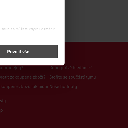
j souhlas můžete kdykoliv změnit
 nést osobní údaje.
Povolit vše
Kariéra
bu prodejny?
Koho právě hledáme?
rátit zakoupené zboží?
Staňte se součástí týmu
zakoupené zboží. Jak mám
Naše hodnoty
sty
up