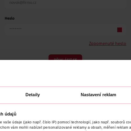
Heslo
Zapomenuté heslo
PŘIHLÁSIT SE
Detaily
Nastavení reklam
ch údajů
Nemáte účet?
Registrujte se e-mailem
vaše údaje (jako např. číslo IP) pomocí technologií, jako např. souborů coo
ychom vám mohli nabízet personalizované reklamy a obsah, měření reklam a