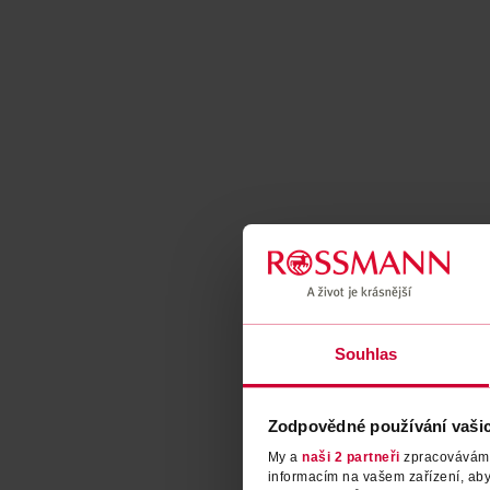
Souhlas
Zodpovědné používání vaši
My a
naši 2 partneři
zpracováváme 
informacím na vašem zařízení, ab