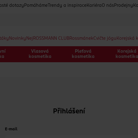
asté dotazy
Pomáháme
Trendy a inspirace
Kariéra
O nás
Prodejny
Ko
etáky
Novinky
Nej
ROSSMANN CLUB
Rossmánek
Cvičte jógu
Korejská 
vní
Vlasová
Pleťová
Korejská
ka
kosmetika
kosmetika
kosmetik
Přihlášení
E-mail