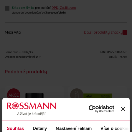
Skladem 5+ ks
pro zaslání
DPD, Zásilkovna
standardní doba doručení do
3 pracovních dní
Maxi Vita
Další produkty značky
Běžná cena: 6.81 Kč/ks
EAN
08595011144376
Uvedené ceny jsou včetně DPH
Obj. č.:
1175707
Podobné produkty
Souhlas
Detaily
Nastavení reklam
Více o cookies