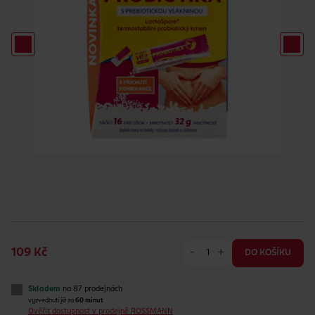
-
+
109 Kč
DO KOŠÍKU
Skladem
na 87 prodejnách
vyzvednutí již za
60 minut
Ověřit dostupnost v prodejně ROSSMANN