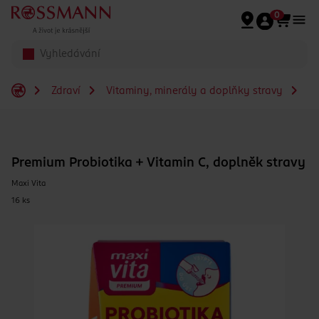
Přeskočit na hlavmní obsah
0
Zdraví
Vitaminy, minerály a doplňky stravy
Pr
Premium Probiotika + Vitamin C, doplněk stravy
Maxi Vita
16 ks