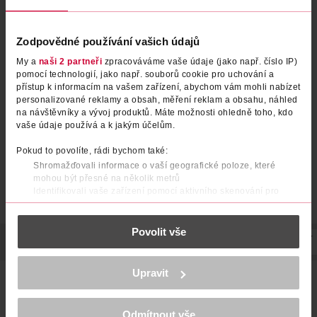
Zodpovědné používání vašich údajů
Ashwagandha, doplněk stravy
Probiotika Forte, doplněk
My a
naši 2 partneři
zpracováváme vaše údaje (jako např. číslo IP)
stravy
pomocí technologií, jako např. souborů cookie pro uchování a
Maxi Vita
60 ks
přístup k informacím na vašem zařízení, abychom vám mohli nabízet
Vitar
30 ks
personalizované reklamy a obsah, měření reklam a obsahu, náhled
249 Kč
129 Kč
199 Kč
na návštěvníky a vývoj produktů. Máte možnosti ohledně toho, kdo
vaše údaje používá a k jakým účelům.
DO KOŠÍKU
DO KOŠÍKU
Pokud to povolíte, rádi bychom také:
Obj. č.: 1508208
Obj. č.: 994750
Shromažďovali informace o vaší geografické poloze, které
mohou být přesné na několik metrů
Identifikovali vaše zařízení pomocí aktivního skenování pro
konkrétní charakteristiky (otisk prstu)
Zjistěte více o tom, jak zpracováváme vaše osobní údaje, a nastavte
Povolit vše
si předvolby v
části s podrobnostmi
. Svůj souhlas můžete kdykoliv
POPIS
POUŽITÍ
SLOŽENÍ
SKLADOVÁNÍ
UPOZORNĚNÍ
změnit nebo odvolat v části Prohlášení o souborech cookie.
K provozu stránek, personalizaci obsahu a reklam, funkcí sociálních
Upravit
LactoSpore® termostabilní probiotický kmen. Střevní
médií, analýze návštěvnosti, které mohou nést osobní údaje.
mikroflóra (tzv. mikrobiom) je přirozenou součástí trávicího
Více najdete v
prohlášení o ochraně osobních údajů.
traktu. Je tvořen miliardami bakterií, které mají příznivý vliv
Odmítnout vše
na lidský organizmus. Harmonie střevní mikroflóry může být
Děkujeme za pochopení. >
více o cookies
<