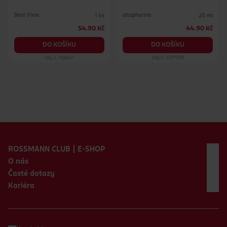
Best View
altapharma
1 ks
20 ml
54.90 Kč
44.90 Kč
DO KOŠÍKU
DO KOŠÍKU
Obj. č.: 158541
Obj. č.: 1377378
Zápatí webu
ROSSMANN CLUB | E-SHOP
O nás
Časté dotazy
Kariéra