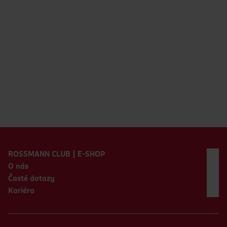
Zápatí webu
ROSSMANN CLUB | E-SHOP
O nás
Časté dotazy
Kariéra