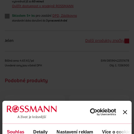
vyzvednutí již za
60 minut
Ověřit dostupnost v prodejně ROSSMANN
Skladem 5+ ks
pro zaslání
DPD, Zásilkovna
standardní doba doručení do
3 pracovních dní
Jelen
Další produkty značky
Běžná cena: 4.65 Kč/pd
EAN
08596422551678
Uvedené ceny jsou včetně DPH
Obj. č.:
1336900
Podobné produkty
Souhlas
Detaily
Nastavení reklam
Více o cookies