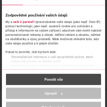
Zodpovědné používání vašich údajů
Prací gel s vůní šeříku 60 pd
Prací gel s vůní levandule
My a
naši 2 partneři
zpracováváme vaše údaje (jako např. číslo IP)
pomocí technologií, jako např. souborů cookie pro uchování a
přístup k informacím na vašem zařízení, abychom vám mohli nabízet
Jelen
Jelen
60 pd
60 pd
personalizované reklamy a obsah, měření reklam a obsahu, náhled
na návštěvníky a vývoj produktů. Máte možnosti ohledně toho, kdo
279 Kč
279 Kč
vaše údaje používá a k jakým účelům.
DO KOŠÍKU
DO KOŠÍKU
Pokud to povolíte, rádi bychom také:
Obj. č.: 1249866
Obj. č.: 1336917
Shromažďovali informace o vaší geografické poloze, které
mohou být přesné na několik metrů
Identifikovali vaše zařízení pomocí aktivního skenování pro
konkrétní charakteristiky (otisk prstu)
Zjistěte více o tom, jak zpracováváme vaše osobní údaje, a nastavte
Povolit vše
si předvolby v
části s podrobnostmi
. Svůj souhlas můžete kdykoliv
změnit nebo odvolat v části Prohlášení o souborech cookie.
POPIS
POUŽITÍ
SLOŽENÍ
SKLADOVÁNÍ
UPOZORNĚNÍ
K provozu stránek, personalizaci obsahu a reklam, funkcí sociálních
Upravit
médií, analýze návštěvnosti, které mohou nést osobní údaje.
Prací gel Jelen Luční kvítí přináší do vaší domácnosti vůni
Více najdete v
prohlášení o ochraně osobních údajů.
čistoty, jakou znáte z prádla usušeného na letním vánku. S
každým praním provoní oblečení svěžími tóny lučního kvítí a