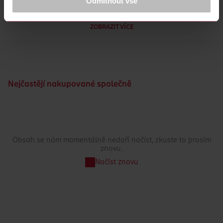
Odmítnout vše
Děkujeme za pochopení. >
více o cookies
<
přitom šetrně, ale účinně pečuje o vlákna i barvy. Tekutý
prací gel je vhodný pro každodenní použití a hodí se pro
praní bílého i barevného prádla. Dermatologicky testováno.
ZOBRAZIT VÍCE
Vyzkoušejte sílu tradice a vůni přírody, kterou do vaší
domácnosti přináší Jelen – na špínu jako řemen.
Nejčastějí nakupované společně
Obsah se nám momentálně nedaří načíst, zkuste to prosím
znovu.
Načíst znovu