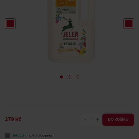
-
+
279 Kč
DO KOŠÍKU
Skladem
na 40 prodejnách