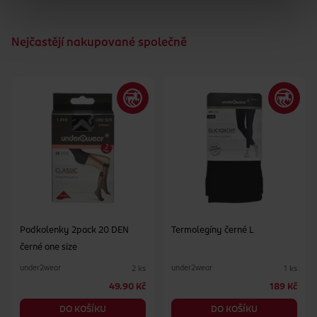
Nejčastějí nakupované společně
Podkolenky 2pack 20 DEN
Termolegíny černé L
černé one size
under2wear
under2wear
2 ks
1 ks
49.90 Kč
189 Kč
DO KOŠÍKU
DO KOŠÍKU