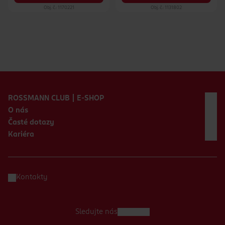
Obj. č.: 1170221
Obj. č.: 1131802
Zápatí webu
ROSSMANN CLUB | E-SHOP
O nás
Časté dotazy
Kariéra
Kontakty
Sledujte nás