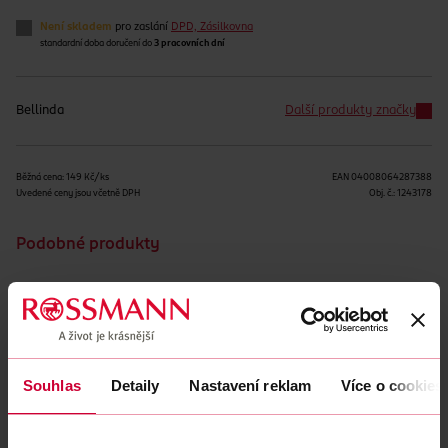
Není skladem
pro zaslání
DPD, Zásilkovna
standardní doba doručení do
3 pracovních dní
Bellinda
Další produkty značky
Běžná cena: 149 Kč/ks
EAN
04008064287388
Uvedené ceny jsou včetně DPH
Obj. č.:
1243178
Podobné produkty
Souhlas
Detaily
Nastavení reklam
Více o cookies