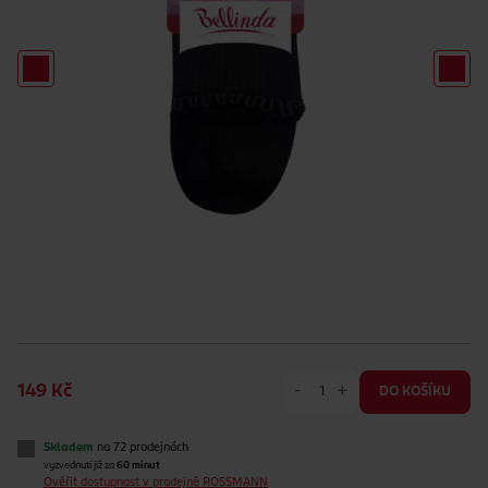
-
+
149 Kč
DO KOŠÍKU
Skladem
na 72 prodejnách
vyzvednutí již za
60 minut
Ověřit dostupnost v prodejně ROSSMANN