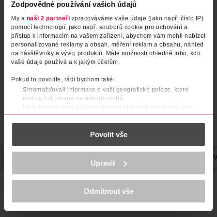
Zodpovědné používání vašich údajů
My a
naši 2 partneři
zpracováváme vaše údaje (jako např. číslo IP)
pomocí technologií, jako např. souborů cookie pro uchování a
Ponožky Business Basic černé
Ponožky bez manžety bambus
přístup k informacím na vašem zařízení, abychom vám mohli nabízet
39/42
černé vel. 39/42
personalizované reklamy a obsah, měření reklam a obsahu, náhled
na návštěvníky a vývoj produktů. Máte možnosti ohledně toho, kdo
under2wear
under2wear
1 ks
1 ks
vaše údaje používá a k jakým účelům.
69.90 Kč
59.90 Kč
Pokud to povolíte, rádi bychom také:
DO KOŠÍKU
DO KOŠÍKU
Shromažďovali informace o vaší geografické poloze, které
Obj. č.: 1244892
Obj. č.: 1323757
mohou být přesné na několik metrů
Identifikovali vaše zařízení pomocí aktivního skenování pro
konkrétní charakteristiky (otisk prstu)
Zjistěte více o tom, jak zpracováváme vaše osobní údaje, a nastavte
Povolit vše
si předvolby v
části s podrobnostmi
. Svůj souhlas můžete kdykoliv
změnit nebo odvolat v části Prohlášení o souborech cookie.
POPIS
SLOŽENÍ
VÝROBCE/DODAVATEL
POČET
NÁZEV
K provozu stránek, personalizaci obsahu a reklam, funkcí sociálních
Upravit
médií, analýze návštěvnosti, které mohou nést osobní údaje.
Více najdete v
prohlášení o ochraně osobních údajů.
Lehké ponožky pro optimální pohodlí. Ekologický a měkký
modal pro efekt druhé kůže. Vel. 39-42.
Odmítnout vše
Děkujeme za pochopení. >
více o cookies
<