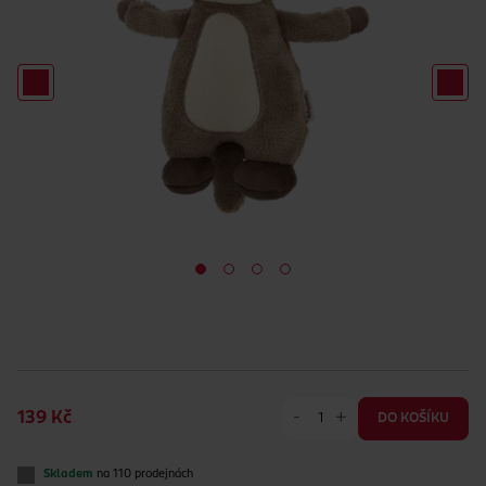
-
+
139 Kč
DO KOŠÍKU
Skladem
na 110 prodejnách