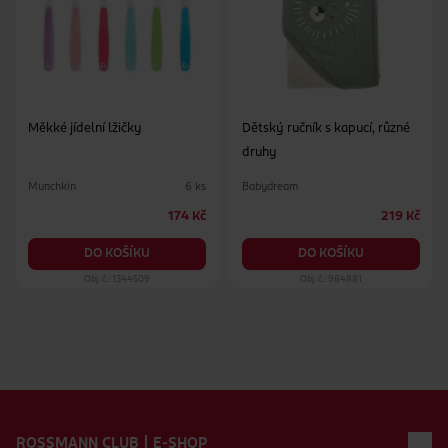
Měkké jídelní lžičky
Dětský ručník s kapucí, různé
druhy
Munchkin
Babydream
6 ks
174 Kč
219 Kč
DO KOŠÍKU
DO KOŠÍKU
Obj. č.: 1344509
Obj. č.: 984881
Zápatí webu
ROSSMANN CLUB | E-SHOP