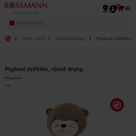
Přeskočit na hlavmní obsah
0
Péče o dítě
Dětské hračky
Plyšové zvířátko, 
Plyšové zvířátko, různé druhy
Babydream
1 ks