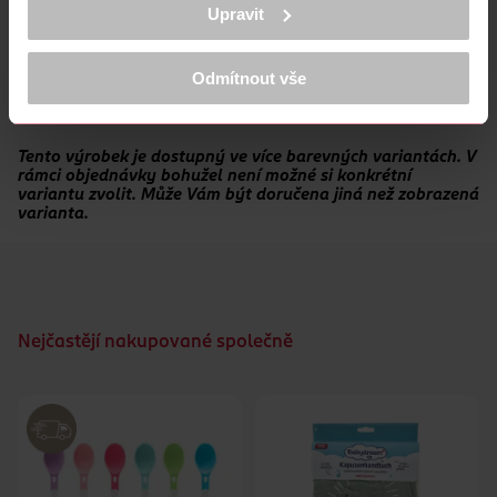
Plyšová hračka pro děti od narození. Zvířátko je vyrobené z
K provozu stránek, personalizaci obsahu a reklam, funkcí sociálních
Upravit
měkkého veluru a bude skvělým společníkem na hraní.
médií, analýze návštěvnosti, které mohou nést osobní údaje.
Více najdete v
prohlášení o ochraně osobních údajů.
Stálobarevný, testované na obsah nebezpečných látek.
Odmítnout vše
Děkujeme za pochopení. >
více o cookies
<
Lze prát v pračce na 30 °C.
Tento výrobek je dostupný ve více barevných variantách. V
rámci objednávky bohužel není možné si konkrétní
variantu zvolit. Může Vám být doručena jiná než zobrazená
varianta.
Nejčastějí nakupované společně