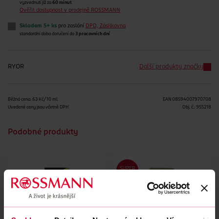
vyzvednutí již za
60 minut
Ověřit dostupnost v prodejně ROSSMANN
Skladem 5+ ks
pro zaslání
DPD, Zásilkovna
standardní doba doručení do
3 pracovních dní
RYOR
Další produkty značky
Běžná cena: 63 Kč/10 ml
EAN
08594007970708
Uvedené ceny jsou včetně DPH
Obj. č.:
955218
Podobné produkty