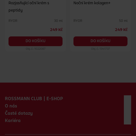
Rozjasňující oční krém s
Noční krém kolagen+
peptidy
RYOR
RYOR
30 ml
50 ml
249 Kč
249 Kč
DO KOŠÍKU
DO KOŠÍKU
Obj. č.: 1022087
Obj. č.: 1341737
Zápatí webu
ROSSMANN CLUB | E-SHOP
O nás
Časté dotazy
Kariéra