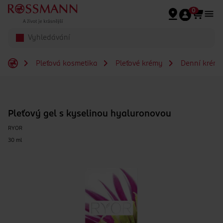
Přeskočit na hlavmní obsah
0
Pleťová kosmetika
Pleťové krémy
Denní krém
Pleťový gel s kyselinou hyaluronovou
RYOR
30 ml