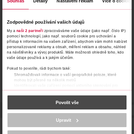
Souhlas
Detaily
Nastavení reklam
Více o cookies
Zodpovědné používání vašich údajů
Revitalizační sérum s
Pleťové kaktusové sérum s
My a
naši 2 partneři
zpracováváme vaše údaje (jako např. číslo IP)
arganovým olejem
kyselinou hyaluronovou
pomocí technologií, jako např. souborů cookie pro uchování a
přístup k informacím na vašem zařízení, abychom vám mohli nabízet
RYOR
Hej Organic
50 ml
30 ml
personalizované reklamy a obsah, měření reklam a obsahu, náhled
na návštěvníky a vývoj produktů. Máte možnosti ohledně toho, kdo
299 Kč
349 Kč
vaše údaje používá a k jakým účelům.
DO KOŠÍKU
DO KOŠÍKU
Pokud to povolíte, rádi bychom také:
Obj. č.: 340755
Obj. č.: 1295764
Shromažďovali informace o vaší geografické poloze, které
mohou být přesné na několik metrů
Identifikovali vaše zařízení pomocí aktivního skenování pro
konkrétní charakteristiky (otisk prstu)
Zjistěte více o tom, jak zpracováváme vaše osobní údaje, a nastavte
Povolit vše
si předvolby v
části s podrobnostmi
. Svůj souhlas můžete kdykoliv
změnit nebo odvolat v části Prohlášení o souborech cookie.
POPIS
SLOŽENÍ
VÝROBCE/DODAVATEL
VYROBENO V
K provozu stránek, personalizaci obsahu a reklam, funkcí sociálních
Upravit
médií, analýze návštěvnosti, které mohou nést osobní údaje.
Jemné, dobře vstřebatelné gelové sérum s vysokým obsahem
Více najdete v
prohlášení o ochraně osobních údajů.
kyseliny hyaluronové, zajišťuje intenzivní hydrataci a