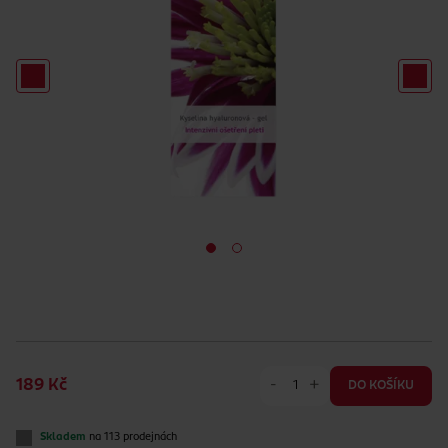
-
+
189 Kč
DO KOŠÍKU
Skladem
na 113 prodejnách