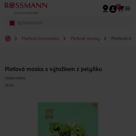
Přeskočit na hlavmní obsah
0
Pleťová kosmetika
Pleťové masky
Pleťová ma
Pleťová maska s výtažkem z pelyňku
Holika Holika
23 ml