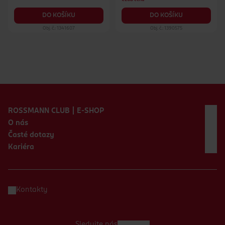
DO KOŠÍKU
DO KOŠÍKU
Obj. č.: 1341607
Obj. č.: 1390575
Zápatí webu
ROSSMANN CLUB | E-SHOP
O nás
Časté dotazy
Kariéra
Kontakty
Sledujte nás