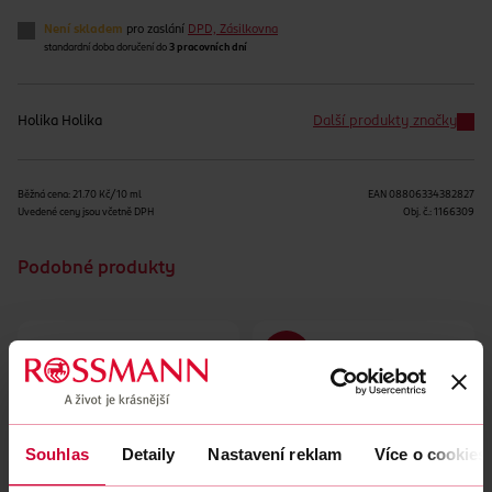
Není skladem
pro zaslání
DPD, Zásilkovna
standardní doba doručení do
3 pracovních dní
Holika Holika
Další produkty značky
Běžná cena: 21.70 Kč/10 ml
EAN
08806334382827
Uvedené ceny jsou včetně DPH
Obj. č.:
1166309
Podobné produkty
Souhlas
Detaily
Nastavení reklam
Více o cookies