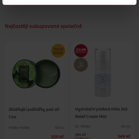
Nejčastějí nakupované společně
Hydratační pleťová mlha 345
Zklidňující polštářky pod oči
Relief Cream Mist
Cica
Dr. Althea
60 ml
Holika Holika
60 ks
294 Kč
369 Kč
329 Kč
CLUB cena