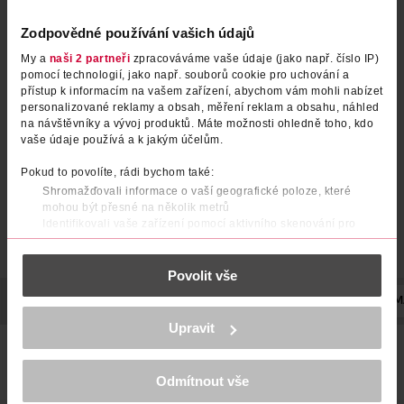
Zodpovědné používání vašich údajů
Zklidňující pleťová maska
Pleťová maska s výtažkem z
My a
naši 2 partneři
zpracováváme vaše údaje (jako např. číslo IP)
pomocí technologií, jako např. souborů cookie pro uchování a
Centella Asiatica
okurky
přístup k informacím na vašem zařízení, abychom vám mohli nabízet
Beauty of Joseon
25 ml
personalizované reklamy a obsah, měření reklam a obsahu, náhled
Holika Holika
23 ml
na návštěvníky a vývoj produktů. Máte možnosti ohledně toho, kdo
36.90 Kč
49.90 Kč
49.90 Kč
vaše údaje používá a k jakým účelům.
CLUB cena
DO KOŠÍKU
DO KOŠÍKU
Pokud to povolíte, rádi bychom také:
Obj. č.: 1166316
Obj. č.: 1205800
Shromažďovali informace o vaší geografické poloze, které
mohou být přesné na několik metrů
Identifikovali vaše zařízení pomocí aktivního skenování pro
konkrétní charakteristiky (otisk prstu)
Zjistěte více o tom, jak zpracováváme vaše osobní údaje, a nastavte
Povolit vše
si předvolby v
části s podrobnostmi
. Svůj souhlas můžete kdykoliv
změnit nebo odvolat v části Prohlášení o souborech cookie.
POPIS
SLOŽENÍ
OBJEM
VÝROBCE/DODAVATEL
TYP 
K provozu stránek, personalizaci obsahu a reklam, funkcí sociálních
Upravit
médií, analýze návštěvnosti, které mohou nést osobní údaje.
Bavlněná maska s výtažkem z pelyňku, který zklidňuje
Více najdete v
prohlášení o ochraně osobních údajů.
podráždění a hydratuje pokožku. Maska určena pro citlivou,
problematickou a náročnou pleť.
Odmítnout vše
Děkujeme za pochopení. >
více o cookies
<