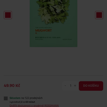
-
+
49.90 Kč
DO KOŠÍKU
Skladem
na 122 prodejnách
vyzvednutí již za
60 minut
Ověřit dostupnost v prodejně ROSSMANN