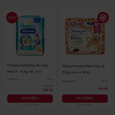
Plenkové kalhotky do vody
Pleny Premium Maxi Plus, 9–
Maxi 9 - 15 kg, vel. 4-5
15 kg, vel. 4+ 36 ks
Pampers
11 ks
Babydream
36 ks
249 Kč
169 Kč
229 Kč
DO KOŠÍKU
DO KOŠÍKU
Obj. č.: 1171136
Obj. č.: 871556