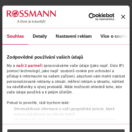
Souhlas
Detaily
Nastavení reklam
Více o cookies
Zodpovědné používání vašich údajů
My a
naši 2 partneři
zpracováváme vaše údaje (jako např. číslo IP)
pomocí technologií, jako např. souborů cookie pro uchování a
Plenkové kalhotky Premium
Plenkové kalhotky Active
přístup k informacím na vašem zařízení, abychom vám mohli nabízet
Maxi, 9–15 kg, vel. 4, Jumbo-
Baby, 9–15 kg, vel. 4 54 ks
personalizované reklamy a obsah, měření reklam a obsahu, náhled
na návštěvníky a vývoj produktů. Máte možnosti ohledně toho, kdo
Pack 44 ks
Babydream
Pampers
44 ks
54 ks
vaše údaje používá a k jakým účelům.
179 Kč
379 Kč
Pokud to povolíte, rádi bychom také:
DO KOŠÍKU
DO KOŠÍKU
Shromažďovali informace o vaší geografické poloze, které
mohou být přesné na několik metrů
Obj. č.: 1338782
Obj. č.: 1494754
Identifikovali vaše zařízení pomocí aktivního skenování pro
konkrétní charakteristiky (otisk prstu)
Zjistěte více o tom, jak zpracováváme vaše osobní údaje, a nastavte