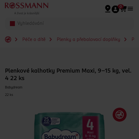
Přeskočit na hlavmní obsah
0
Péče o dítě
Plenky a přebalovací doplňky
Ple
Plenkové kalhotky Premium Maxi, 9–15 kg, vel.
4 22 ks
Babydream
22 ks