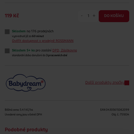
-
+
119 Kč
DO KOŠÍKU
Skladem
na 176 prodejnách
vyzvednutí již za
60 minut
Ověřit dostupnost v prodejně ROSSMANN
Skladem 5+ ks
pro zaslání
DPD, Zásilkovna
standardní doba doručení do
3 pracovních dní
Další produkty značky
Běžná cena: 5.41 Kč/ks
EAN
04305615062099
Uvedené ceny jsou včetně DPH
Obj. č.:
751834
Podobné produkty