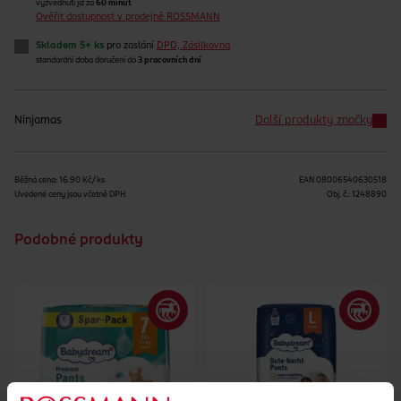
vyzvednutí již za
60 minut
Ověřit dostupnost v prodejně ROSSMANN
Skladem 5+ ks
pro zaslání
DPD, Zásilkovna
standardní doba doručení do
3 pracovních dní
Ninjamas
Další produkty značky
Běžná cena: 16.90 Kč/ks
EAN
08006540630518
Uvedené ceny jsou včetně DPH
Obj. č.:
1248890
Podobné produkty