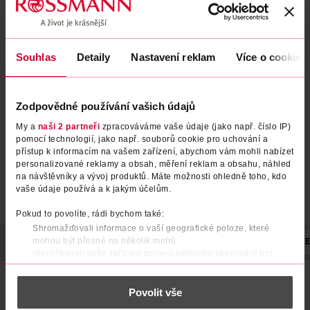
Souhlas
Detaily
Nastavení reklam
Více o cookies
Plenkové kalhotky Premium
Noční plenkové kalhotky
XXL, 17+ kg, vel. 7, Jumbo-Pack
Premium, 27–57 kg, vel. L
32 ks
Babydream
Babydream
32 ks
10 ks
Zodpovědné používání vašich údajů
179 Kč
149 Kč
My a
naši 2 partneři
zpracováváme vaše údaje (jako např. číslo IP)
DO KOŠÍKU
DO KOŠÍKU
pomocí technologií, jako např. souborů cookie pro uchování a
přístup k informacím na vašem zařízení, abychom vám mohli nabízet
Obj. č.: 1227116
Obj. č.: 1227147
personalizované reklamy a obsah, měření reklam a obsahu, náhled
na návštěvníky a vývoj produktů. Máte možnosti ohledně toho, kdo
vaše údaje používá a k jakým účelům.
Pokud to povolíte, rádi bychom také:
Shromažďovali informace o vaší geografické poloze, které
mohou být přesné na několik metrů
POPIS
UPOZORNĚNÍ
HMOTNOST DÍTĚTE
POČET
NÁZE
Identifikovali vaše zařízení pomocí aktivního skenování pro
konkrétní charakteristiky (otisk prstu)
Představujeme vám… absorpční spodní kalhotky na noc
Zjistěte více o tom, jak zpracováváme vaše osobní údaje, a nastavte
Ninjamas Pyjama Pants! Postavte se nočním nehodám, aby
Povolit vše
si předvolby v
části s podrobnostmi
. Svůj souhlas můžete kdykoliv
se mohl/a díky ochraně před protečením po celou noc
změnit nebo odvolat v části Prohlášení o souborech cookie.