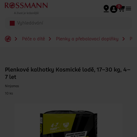
Přeskočit na hlavmní obsah
0
Péče o dítě
Plenky a přebalovací doplňky
Ple
Plenkové kalhotky Kosmické lodě, 17–30 kg, 4–
7 let
Ninjamas
10 ks