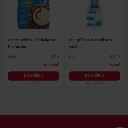
Cereal mléčná kaše kakaová
Mycí přípravek na láhve a
Dobrou noc
savičky
Gerber
NUK
230 g
500 ml
89.90 Kč
119 Kč
DO KOŠÍKU
DO KOŠÍKU
Obj. č.: 1161250
Obj. č.: 194983
Zápatí webu