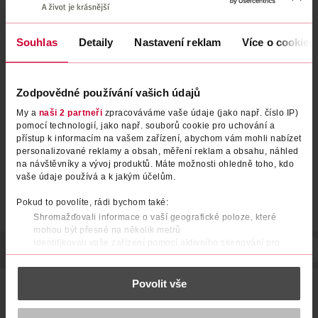
Souhlas
Detaily
Nastavení reklam
Více o cookies
Vývar se zeleninou, rýží a
Krůtí stehno s mrkví, batáty a
telecím
bulgurem
Zodpovědné používání vašich údajů
Hami
Hami
200 g
250 g
My a
naši 2 partneři
zpracováváme vaše údaje (jako např. číslo IP)
36.90 Kč
44.90 Kč
pomocí technologií, jako např. souborů cookie pro uchování a
přístup k informacím na vašem zařízení, abychom vám mohli nabízet
DO KOŠÍKU
DO KOŠÍKU
personalizované reklamy a obsah, měření reklam a obsahu, náhled
Obj. č.: 1200584
Obj. č.: 1345162
na návštěvníky a vývoj produktů. Máte možnosti ohledně toho, kdo
vaše údaje používá a k jakým účelům.
Pokud to povolíte, rádi bychom také:
Shromažďovali informace o vaší geografické poloze, které
mohou být přesné na několik metrů
Identifikovali vaše zařízení pomocí aktivního skenování pro
POPIS
POUŽITÍ
SLOŽENÍ
SKLADOVÁNÍ
DRUH MASA
konkrétní charakteristiky (otisk prstu)
Zjistěte více o tom, jak zpracováváme vaše osobní údaje, a nastavte
Povolit vše
si předvolby v
části s podrobnostmi
. Svůj souhlas můžete kdykoliv
Hami Pestrá zelenina s krůtou masozeleninový příkrm od
změnit nebo odvolat v části Prohlášení o souborech cookie.
ukončeného 8. měsíce 200g