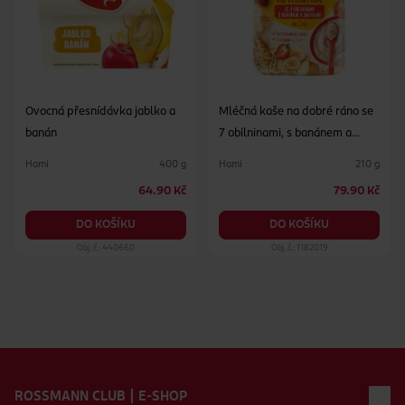
Ovocná přesnídávka jablko a
Mléčná kaše na dobré ráno se
banán
7 obilninami, s banánem a
jahodami
Hami
Hami
400 g
210 g
64.90 Kč
79.90 Kč
DO KOŠÍKU
DO KOŠÍKU
Obj. č.: 440660
Obj. č.: 1182019
Zápatí webu
ROSSMANN CLUB | E-SHOP