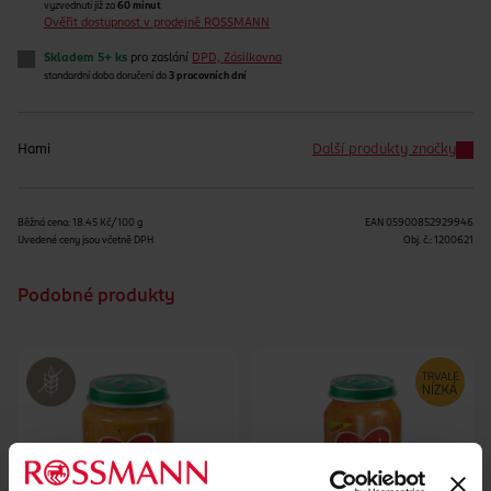
vyzvednutí již za
60 minut
Ověřit dostupnost v prodejně ROSSMANN
Skladem 5+ ks
pro zaslání
DPD, Zásilkovna
standardní doba doručení do
3 pracovních dní
Hami
Další produkty značky
Běžná cena: 18.45 Kč/100 g
EAN
05900852929946
Uvedené ceny jsou včetně DPH
Obj. č.:
1200621
Podobné produkty