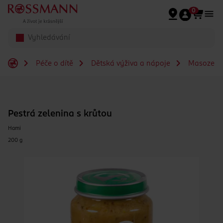
Přeskočit na hlavmní obsah
0
Péče o dítě
Dětská výživa a nápoje
Masozelen
Pestrá zelenina s krůtou
Hami
200 g