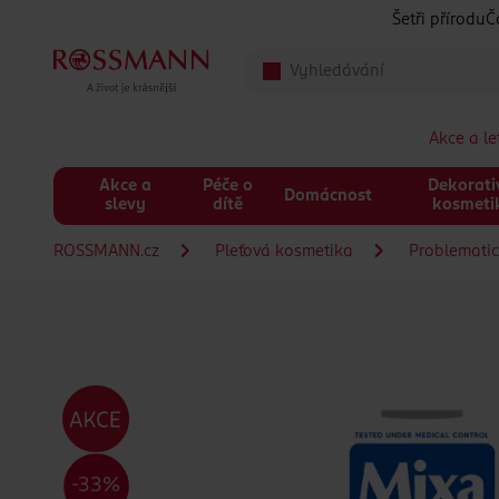
Přeskočit na hlavmní obsah
Šetři přírodu
Č
Akce a l
Akce a
Péče o
Dekorati
Domácnost
slevy
dítě
kosmeti
ROSSMANN.cz
Pleťová kosmetika
Problematic