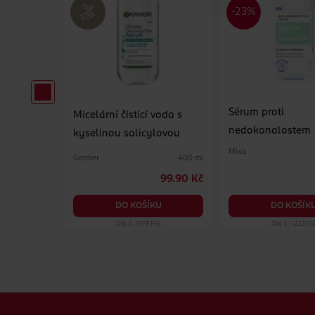
Sérum proti
ová
Micelární čisticí voda s
nedokonalostem
kyselinou salicylovou
Mixa
Garnier
15 g
400 ml
69.90 Kč
99.90 Kč
KU
DO KOŠÍKU
DO KOŠÍK
78
Obj. č.: 1378146
Obj. č.: 122276
Zápatí webu