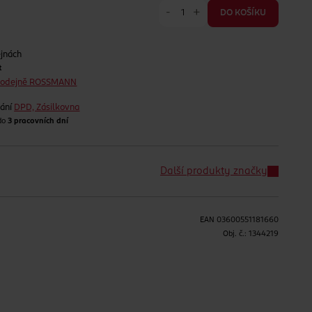
-
+
DO KOŠÍKU
ejnách
t
prodejně ROSSMANN
lání
DPD, Zásilkovna
 do
3 pracovních dní
Další produkty značky
EAN
03600551181660
Obj. č.:
1344219
H