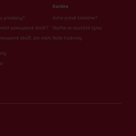
Kariéra
bu prodejny?
Koho právě hledáme?
rátit zakoupené zboží?
Staňte se součástí týmu
zakoupené zboží. Jak mám
Naše hodnoty
sty
up