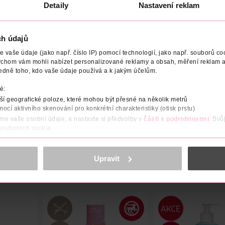
Obj. č.: 159777
Detaily
Nastavení reklam
ch údajů
vaše údaje (jako např. číslo IP) pomocí technologií, jako např. souborů coo
ychom vám mohli nabízet personalizované reklamy a obsah, měření reklam a
NÁZEV VÝROBCE/DODAVATELE
ADRESA VÝROBCE/DODAVA
edně toho, kdo vaše údaje používá a k jakým účelům.
é:
onalostmi obsahuje mix dermatologických látek. Kaolin je známý 
o akné. Niacinamid je známý pro redukci nedokonalostí a zklidn
í geografické poloze, které mohou být přesné na několik metrů
. Produkt je vhodný i pro citlivou pleť.
mocí aktivního skenování pro konkrétní charakteristiky (otisk prstu)
áme vaše osobní údaje, a nastavte si předvolby v
části s podrobnostmi
. Svů
 souborech cookie.
obsahu a reklam, funkcí sociálních médií, analýze návštěvnosti, které mohou
ně osobních údajů.
Upravit
cookies
<