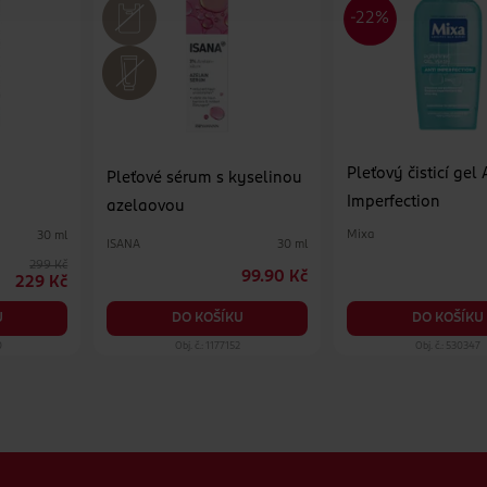
Pleťový čisticí gel 
Pleťové sérum s kyselinou
Imperfection
azelaovou
Mixa
30 ml
ISANA
30 ml
299 Kč
99.90 Kč
229 Kč
DO KOŠÍKU
U
DO KOŠÍKU
0
Obj. č.: 1177152
Obj. č.: 530347