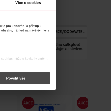
Více o cookies
kie pro uchování a přístup k
 obsahu, náhled na návštěvníky a
TELE
VYROBENO V
VÝROBCE/DODAVATEL
TYP PLETI
pro čištění nedokonalostí. Kyselina salicylová
ění pokožky. Testováno pod lékařským dohledem.
j souhlas můžete kdykoliv změnit
 nést osobní údaje.
Povolit vše