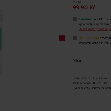
149 Kč
99.90 Kč
Skladem
na 223 prod
vyzvednutí již za
60 minu
Ověřit dostupnost v 
Není skladem
pro zas
standardní doba doručení
Mixa
Běžná cena: 99.33 Kč/10 ml
Akční cena: 66.60 Kč/10 ml
Uvedené ceny jsou včetně DP