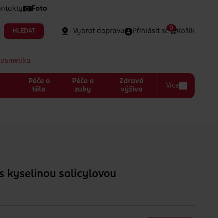
ntakty
Foto
0
Vybrat dopravu
Přihlásit se
Košík
HLEDAT
kosmetika
Péče o
Péče o
Zdravá
Více
a
tělo
zuby
výživa
s kyselinou salicylovou