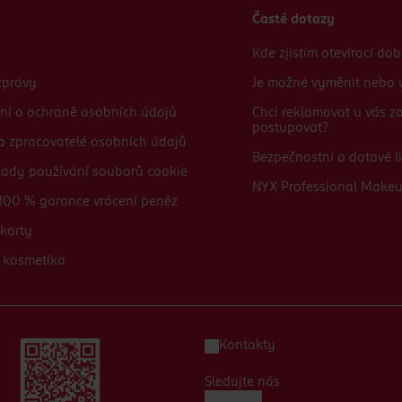
Časté dotazy
Kde zjistím otevírací do
zprávy
Je možné vyměnit nebo v
ní o ochraně osobních údajů
Chci reklamovat u vás 
postupovat?
 a zpracovatelé osobních údajů
Bezpečnostní a datové li
sady používání souborů cookie
NYX Professional Make
100 % garance vrácení peněz
karty
 kosmetika
Kontakty
Sledujte nás