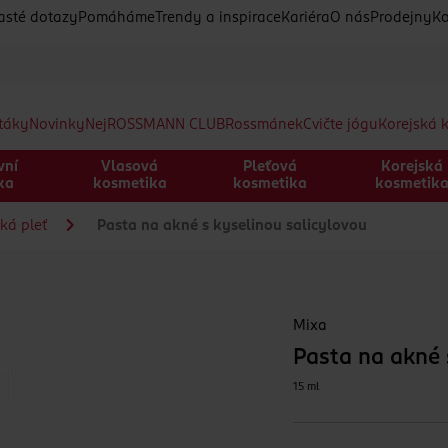
asté dotazy
Pomáháme
Trendy a inspirace
Kariéra
O nás
Prodejny
Ko
etáky
Novinky
Nej
ROSSMANN CLUB
Rossmánek
Cvičte jógu
Korejská 
vní
Vlasová
Pleťová
Korejská
ka
kosmetika
kosmetika
kosmetik
ká pleť
Pasta na akné s kyselinou salicylovou
Mixa
Pasta na akné 
15 ml