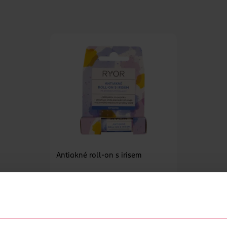
Antiakné roll-on s irisem
RYOR
5 ml
109 Kč
DO KOŠÍKU