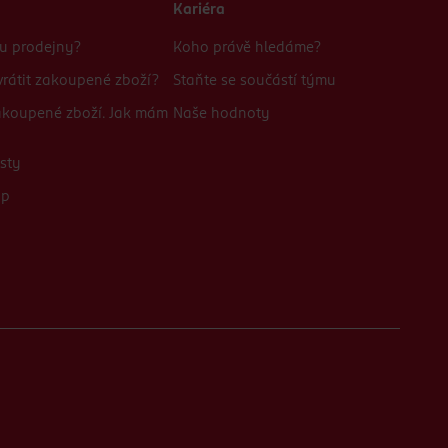
Kariéra
bu prodejny?
Koho právě hledáme?
rátit zakoupené zboží?
Staňte se součástí týmu
zakoupené zboží. Jak mám
Naše hodnoty
sty
up