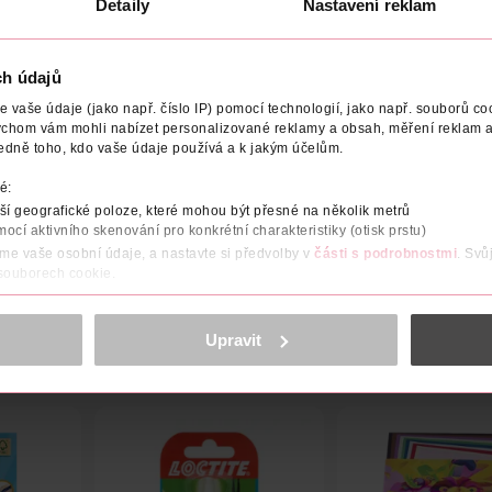
Detaily
Nastavení reklam
ch údajů
vaše údaje (jako např. číslo IP) pomocí technologií, jako např. souborů coo
CE/DODAVATEL
ychom vám mohli nabízet personalizované reklamy a obsah, měření reklam a
edně toho, kdo vaše údaje používá a k jakým účelům.
dotáhnutá do posledního detailu!
é:
í geografické poloze, které mohou být přesné na několik metrů
mocí aktivního skenování pro konkrétní charakteristiky (otisk prstu)
áme vaše osobní údaje, a nastavte si předvolby v
části s podrobnostmi
. Svů
 souborech cookie.
obsahu a reklam, funkcí sociálních médií, analýze návštěvnosti, které mohou
ně osobních údajů.
Upravit
cookies
<