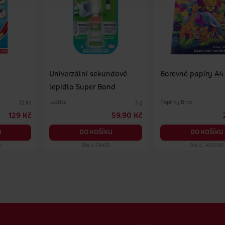
Univerzální sekundové
Barevné papíry A4 
lepidlo Super Bond
Loctite
Papírny Brno
12 ks
3 g
129 Kč
59.90 Kč
U
DO KOŠÍKU
DO KOŠÍKU
8
Obj. č.: 54430
Obj. č.: 1495096