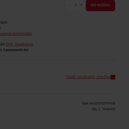
-
+
DO KOŠÍKU
jnách
t
prodejně ROSSMANN
lání
DPD, Zásilkovna
 do
3 pracovních dní
Další produkty značky
EAN
04305615797458
H
Obj. č.:
1036053