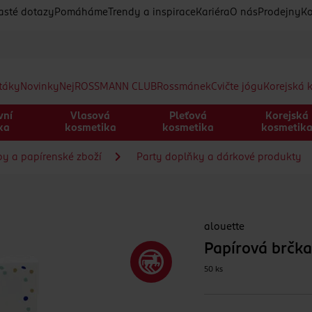
asté dotazy
Pomáháme
Trendy a inspirace
Kariéra
O nás
Prodejny
Ko
etáky
Novinky
Nej
ROSSMANN CLUB
Rossmánek
Cvičte jógu
Korejská 
vní
Vlasová
Pleťová
Korejská
ka
kosmetika
kosmetika
kosmetik
by a papírenské zboží
Party doplňky a dárkové produkty
alouette
Papírová brčka
50 ks