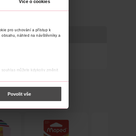
Více o cookies
kie pro uchování a přístup k
 obsahu, náhled na návštěvníky a
j souhlas můžete kdykoliv změnit
 nést osobní údaje.
Povolit vše