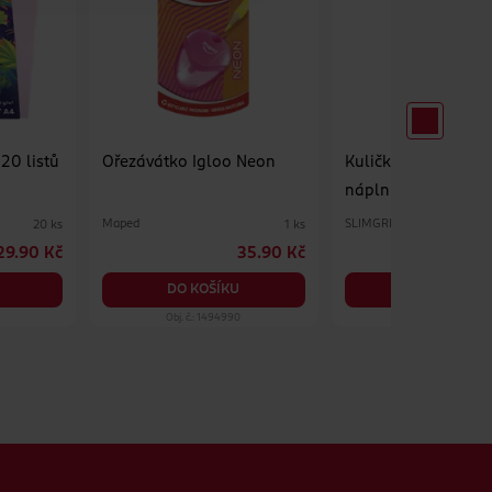
20 listů
Ořezávátko Igloo Neon
Kuličkové pero s g
náplní 4ks
Maped
SLIMGRIP
20 ks
1 ks
29.90 Kč
35.90 Kč
2
DO KOŠÍKU
DO KOŠÍKU
Obj. č.: 1494990
Obj. č.: 1495072