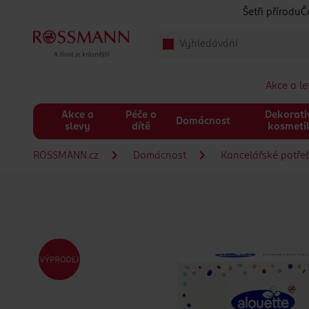
Přeskočit na hlavmní obsah
Šetři přírodu
Č
Akce a l
Akce a
Péče o
Dekorati
Domácnost
slevy
dítě
kosmeti
ROSSMANN.cz
Domácnost
Kancelářské potře