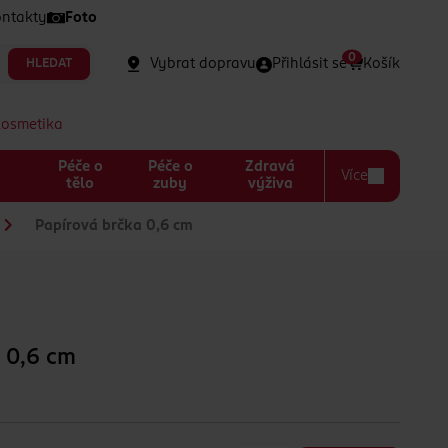
ntakty
Foto
0
Vybrat dopravu
Přihlásit se
Košík
HLEDAT
kosmetika
Péče o
Péče o
Zdravá
Více
a
tělo
zuby
výživa
Papírová brčka 0,6 cm
 0,6 cm