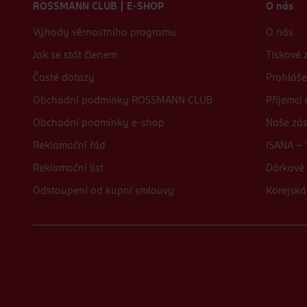
ROSSMANN CLUB | E-SHOP
O nás
Výhody věrnostního programu
O nás
Jak se stát členem
Tiskové 
Časté dotazy
Prohláše
Obchodní podmínky ROSSMANN CLUB
Příjemci
Obchodní podmínky e-shop
Naše zá
Reklamační řád
ISANA - 
Reklamační list
Dárkové 
Odstoupení od kupní smlouvy
Korejská