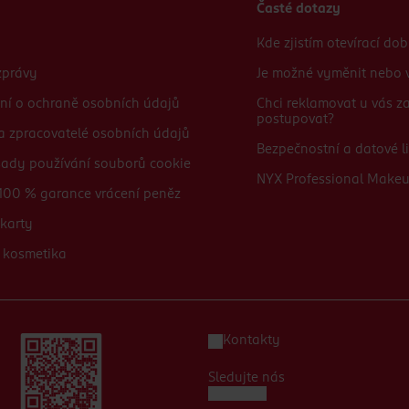
Časté dotazy
Kde zjistím otevírací do
zprávy
Je možné vyměnit nebo v
ní o ochraně osobních údajů
Chci reklamovat u vás 
postupovat?
 a zpracovatelé osobních údajů
Bezpečnostní a datové li
sady používání souborů cookie
NYX Professional Make
100 % garance vrácení peněz
karty
 kosmetika
Kontakty
Sledujte nás