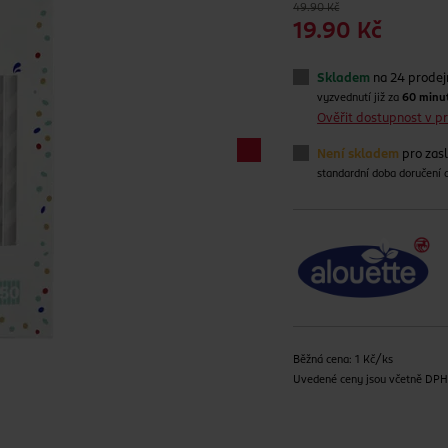
49.90 Kč
19.90 Kč
Skladem
na 24 prode
vyzvednutí již za
60 minu
Ověřit dostupnost v 
Není skladem
pro zas
standardní doba doručení
Běžná cena: 1 Kč/ks
Uvedené ceny jsou včetně DP