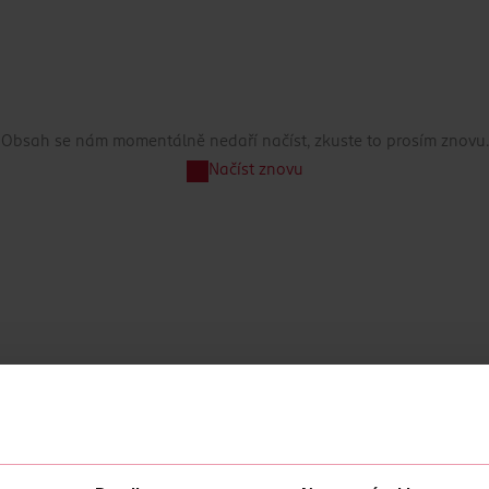
Obsah se nám momentálně nedaří načíst, zkuste to prosím znovu.
Načíst znovu