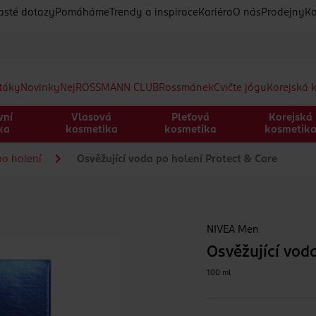
asté dotazy
Pomáháme
Trendy a inspirace
Kariéra
O nás
Prodejny
Ko
etáky
Novinky
Nej
ROSSMANN CLUB
Rossmánek
Cvičte jógu
Korejská 
vní
Vlasová
Pleťová
Korejská
ka
kosmetika
kosmetika
kosmetik
o holení
Osvěžující voda po holení Protect & Care
NIVEA Men
Osvěžující vod
100 ml