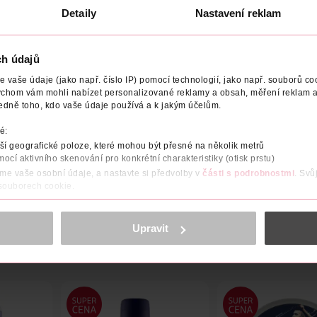
Detaily
Nastavení reklam
ch údajů
vaše údaje (jako např. číslo IP) pomocí technologií, jako např. souborů coo
NÁZEV VÝROBCE/DODAVATELE
ADRESA VÝROBCE/DODAVA
ychom vám mohli nabízet personalizované reklamy a obsah, měření reklam a
edně toho, kdo vaše údaje používá a k jakým účelům.
eť a poskytuje 3x hydratační účinek: - Okamžitě revitalizuje a o
é:
ratace.
í geografické poloze, které mohou být přesné na několik metrů
mocí aktivního skenování pro konkrétní charakteristiky (otisk prstu)
áme vaše osobní údaje, a nastavte si předvolby v
části s podrobnostmi
. Svů
 souborech cookie.
obsahu a reklam, funkcí sociálních médií, analýze návštěvnosti, které mohou
ně osobních údajů.
Upravit
cookies
<