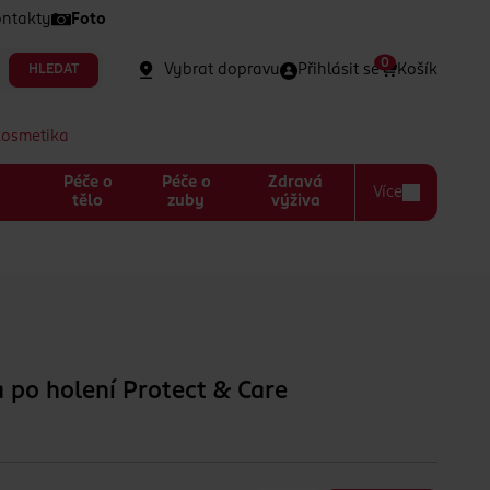
ntakty
Foto
0
Vybrat dopravu
Přihlásit se
Košík
HLEDAT
kosmetika
Péče o
Péče o
Zdravá
Více
a
tělo
zuby
výživa
a po holení Protect & Care