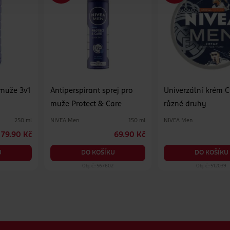
 muže 3v1
Antiperspirant sprej pro
Univerzální krém 
muže Protect & Care
různé druhy
NIVEA Men
NIVEA Men
250 ml
150 ml
79.90 Kč
69.90 Kč
U
DO KOŠÍKU
DO KOŠÍKU
Obj. č.: 567602
Obj. č.: 512039