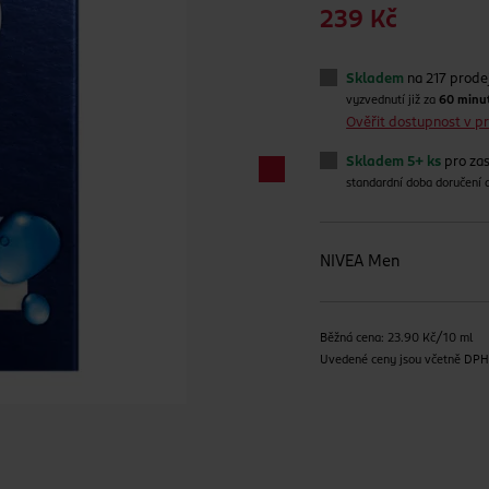
239 Kč
Skladem
na 217 prode
vyzvednutí již za
60 minu
Ověřit dostupnost v 
Skladem 5+ ks
pro zas
standardní doba doručení
NIVEA Men
Běžná cena: 23.90 Kč/10 ml
Uvedené ceny jsou včetně DP