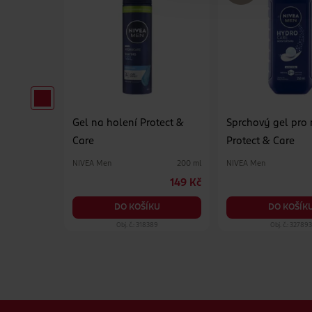
Gel na holení Protect &
Sprchový gel pro
Care
Protect & Care
NIVEA Men
NIVEA Men
4 ks
200 ml
149 Kč
149 Kč
KU
DO KOŠÍKU
DO KOŠÍK
47
Obj. č.: 318389
Obj. č.: 327893