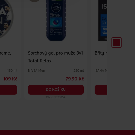
Creme,
Sprchový gel pro muže 3v1
Břity na holení
Total Relax
NIVEA Men
ISANA Men
150 ml
250 ml
109 Kč
79.90 Kč
DO KOŠÍKU
DO KOŠÍKU
Obj. č.: 1323054
Obj. č.: 1244496