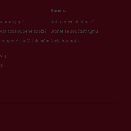
Kariéra
bu prodejny?
Koho právě hledáme?
rátit zakoupené zboží?
Staňte se součástí týmu
zakoupené zboží. Jak mám
Naše hodnoty
sty
up