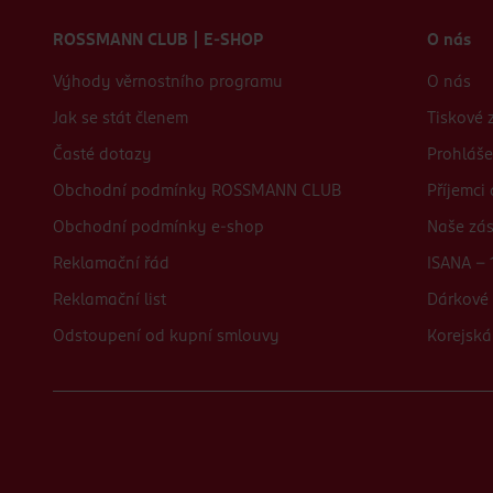
Zápatí webu
ROSSMANN CLUB | E-SHOP
O nás
Výhody věrnostního programu
O nás
Jak se stát členem
Tiskové 
Časté dotazy
Prohláše
Obchodní podmínky ROSSMANN CLUB
Příjemci
Obchodní podmínky e-shop
Naše zá
Reklamační řád
ISANA - 
Reklamační list
Dárkové 
Odstoupení od kupní smlouvy
Korejská