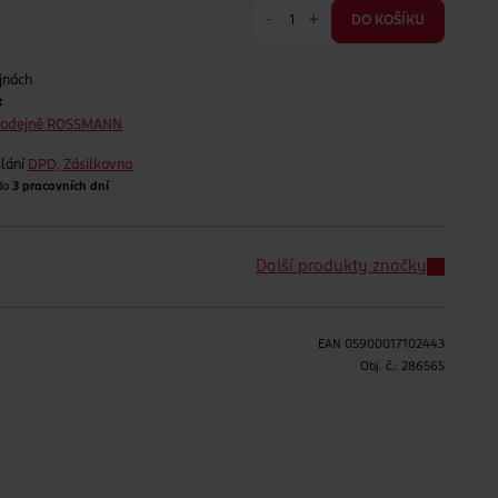
-
+
DO KOŠÍKU
jnách
t
prodejně ROSSMANN
lání
DPD, Zásilkovna
 do
3 pracovních dní
Další produkty značky
EAN
05900017102443
H
Obj. č.:
286565