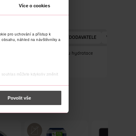
Více o cookies
kie pro uchování a přístup k
TELE
KONTAKT NA VÝROBCE/DODAVATELE
VYROBENO V
 obsahu, náhled na návštěvníky a
svěžuje pleť. - Obnovuje rovnováhu hydratace
j souhlas můžete kdykoliv změnit
 nést osobní údaje.
Povolit vše