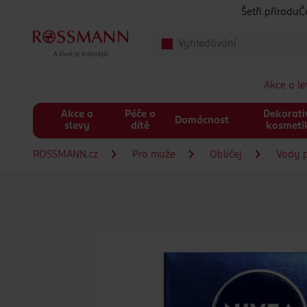
Přeskočit na hlavmní obsah
Šetři přírodu
Č
Akce a l
Akce a
Péče o
Dekorati
Domácnost
slevy
dítě
kosmeti
ROSSMANN.cz
Pro muže
Obličej
Vody p