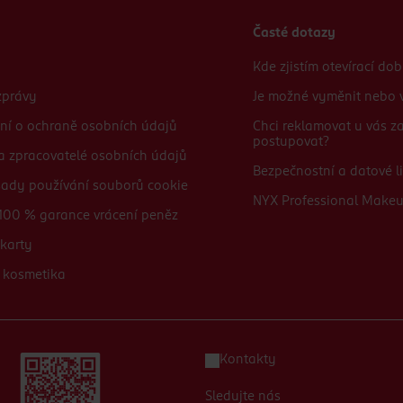
Časté dotazy
Kde zjistím otevírací do
zprávy
Je možné vyměnit nebo v
ní o ochraně osobních údajů
Chci reklamovat u vás 
postupovat?
 a zpracovatelé osobních údajů
Bezpečnostní a datové li
sady používání souborů cookie
NYX Professional Make
100 % garance vrácení peněz
karty
 kosmetika
Kontakty
Sledujte nás