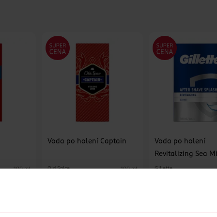
Voda po holení Captain
Voda po holení
Revitalizing Sea Mi
Old Spice
Gillette
100 ml
100 ml
249 Kč
249 Kč
U
DO KOŠÍKU
DO KOŠÍKU
Obj. č.: 919456
Obj. č.: 826594