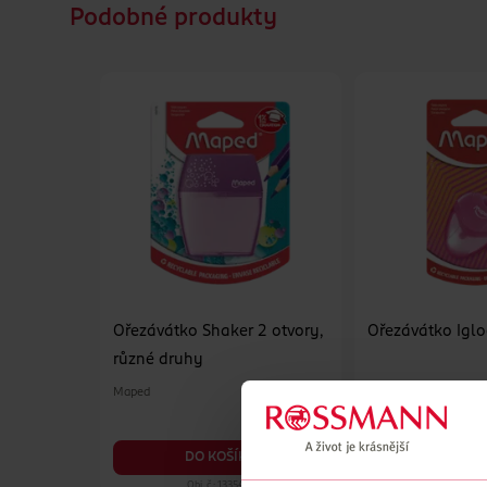
Podobné produkty
Ořezávátko Shaker 2 otvory,
Ořezávátko Igl
různé druhy
Maped
Maped
1 ks
47.90 Kč
DO KOŠÍKU
DO KO
Obj. č.: 1335422
Obj. č.: 1