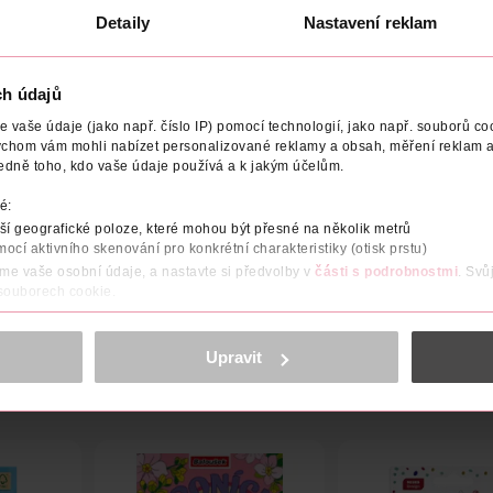
Detaily
Nastavení reklam
ch údajů
vaše údaje (jako např. číslo IP) pomocí technologií, jako např. souborů coo
TEL
POČET
NÁZEV VÝROBCE/DODAVATELE
ADRESA 
ychom vám mohli nabízet personalizované reklamy a obsah, měření reklam a
edně toho, kdo vaše údaje používá a k jakým účelům.
ry. Ochranné, pevně uchycené uzavírání zabraňuje špinění, ideál
é:
í geografické poloze, které mohou být přesné na několik metrů
iantách. V rámci objednávky bohužel není možné si konkrétní vari
mocí aktivního skenování pro konkrétní charakteristiky (otisk prstu)
áme vaše osobní údaje, a nastavte si předvolby v
části s podrobnostmi
. Svů
 souborech cookie.
obsahu a reklam, funkcí sociálních médií, analýze návštěvnosti, které mohou
ně osobních údajů.
Upravit
cookies
<