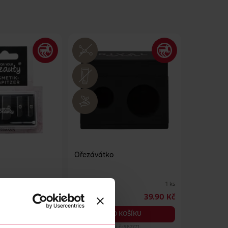
Ořezávátko
RIVAL Loves Me
1 ks
1 ks
49.90 Kč
39.90 Kč
KOŠÍKU
DO KOŠÍKU
č.: 1052022
Obj. č.: 982771