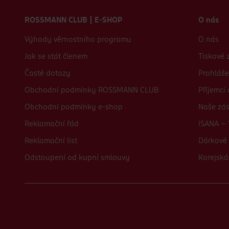
Zápatí webu
ROSSMANN CLUB | E-SHOP
O nás
Výhody věrnostního programu
O nás
Jak se stát členem
Tiskové 
Časté dotazy
Prohláše
Obchodní podmínky ROSSMANN CLUB
Příjemci
Obchodní podmínky e-shop
Naše zá
Reklamační řád
ISANA - 
Reklamační list
Dárkové 
Odstoupení od kupní smlouvy
Korejská