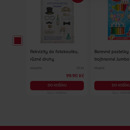
atá 0
Rekvizity do fotokoutku,
Barevné pastelky
různé druhy
trojhranné Jumbo
alouette
Maped
1 ks
10 ks
36.90 Kč
99.90 Kč
KU
DO KOŠÍKU
DO KOŠÍK
65
Obj. č.: 1498943
Obj. č.: 133540