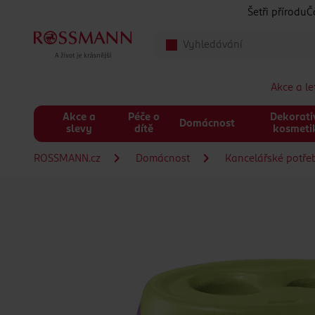
Přeskočit na hlavmní obsah
Šetři přírodu
Č
Akce a l
Akce a
Péče o
Dekorati
Domácnost
slevy
dítě
kosmeti
ROSSMANN.cz
Domácnost
Kancelářské potře