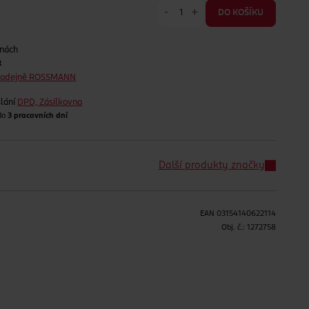
-
+
DO KOŠÍKU
jnách
t
prodejně ROSSMANN
lání
DPD, Zásilkovna
 do
3 pracovních dní
Další produkty značky
EAN
03154140622114
H
Obj. č.:
1272758