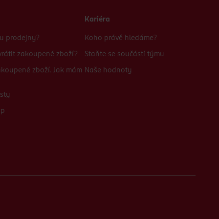
Kariéra
bu prodejny?
Koho právě hledáme?
rátit zakoupené zboží?
Staňte se součástí týmu
zakoupené zboží. Jak mám
Naše hodnoty
sty
up