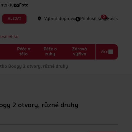
ntakty
Foto
0
Vybrat dopravu
Přihlásit se
Košík
HLEDAT
kosmetika
Péče o
Péče o
Zdravá
Více
a
tělo
zuby
výživa
ko Boogy 2 otvory, různé druhy
ogy 2 otvory, různé druhy