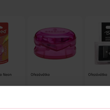
oo Neon
Ořezávátko
Ořezávátko
essence
for your Beauty
1 ks
1 ks
35.90 Kč
29.90 Kč
ŠÍKU
DO KOŠÍKU
DO 
494990
Obj. č.: 372121
Obj. 