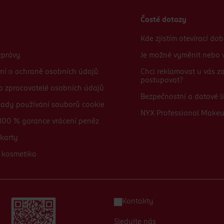
Časté dotazy
Kde zjistím otevírací do
zprávy
Je možné vyměnit nebo v
ní o ochraně osobních údajů
Chci reklamovat u vás 
postupovat?
 a zpracovatelé osobních údajů
Bezpečnostní a datové li
sady používání souborů cookie
NYX Professional Make
100 % garance vrácení peněz
karty
 kosmetika
Kontakty
Sledujte nás