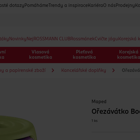
asté dotazy
Pomáháme
Trendy a inspirace
Kariéra
O nás
Prodejny
Ko
etáky
Novinky
Nej
ROSSMANN CLUB
Rossmánek
Cvičte jógu
Korejská 
vní
Vlasová
Pleťová
Korejská
ka
kosmetika
kosmetika
kosmetik
by a papírenské zboží
Kancelářské doplňky
Ořezávát
Maped
Ořezávátko Bo
1 ks