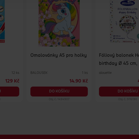
Omalovánky A5 pro holky
Fóliový balonek 
birthday Ø 45 cm,
druhy
BALOUSEK
alouette
12 ks
1 ks
129 Kč
14.90 Kč
U
DO KOŠÍKU
DO KOŠÍKU
8
Obj. č.: 1494907
Obj. č.: 976190