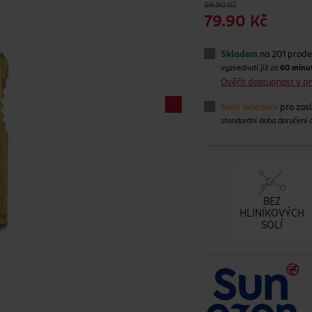
99.90 Kč
79.90 Kč
Skladem
na 201 prode
vyzvednutí již za
60 minu
Ověřit dostupnost v 
Není skladem
pro zas
standardní doba doručení
BEZ
HLINÍKOVÝCH
SOLÍ