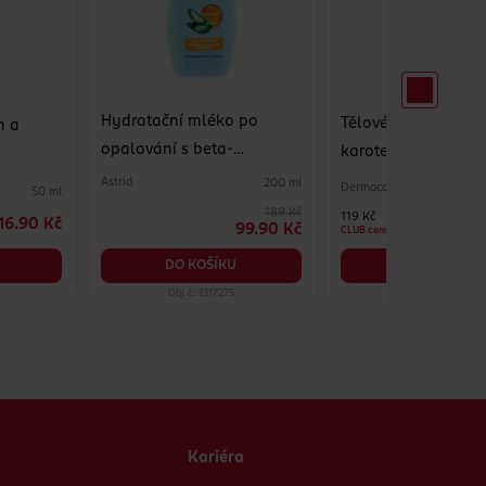
Hydratační mléko po
Tělové mléko s bet
n a
opalování s beta-
karotenem
karotenem
Astrid
200 ml
Dermacol
50 ml
189 Kč
119 Kč
16.90 Kč
99.90 Kč
CLUB cena
DO KOŠÍKU
DO KOŠÍKU
Obj. č.: 1317275
Obj. č.: 517805
Kariéra