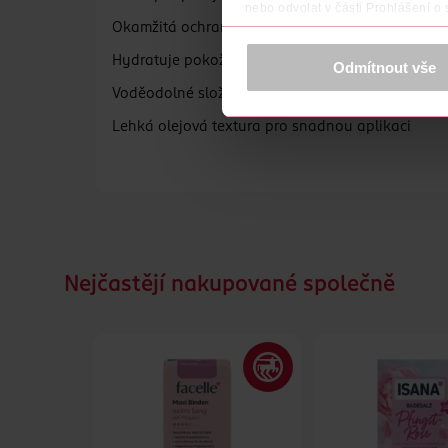
nebo odvolat v části Prohlášení o
Okamžitá ochrana před UVA a UVB zářením
K provozu stránek, personalizaci 
Více najdete v
prohlášení o ochra
Hydratuje pokožku a zanechává ji jemnou
Odmítnout vše
Voděodolné složení chrání i během koupání
Děkujeme za pochopení. >
více o 
Lehká olejová textura pro snadnou aplikaci
Bez oktokrylenu
Nejčastějí nakupované společně