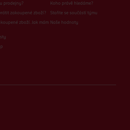
bu prodejny?
Koho právě hledáme?
rátit zakoupené zboží?
Staňte se součástí týmu
zakoupené zboží. Jak mám
Naše hodnoty
sty
up