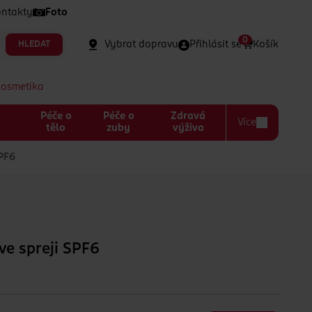
ntakty
Foto
0
Vybrat dopravu
Přihlásit se
Košík
HLEDAT
kosmetika
Péče o
Péče o
Zdravá
Více
a
tělo
zuby
výživa
SPF6
ve spreji SPF6