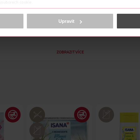
 souborech cookie.
obsahu a reklam, funkcí sociálních médií, analýze návštěvnosti, které mohou
ně osobních údajů.
Upravit
cookies
<
ZOBRAZIT VÍCE