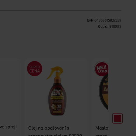
EAN
04305615827339
H
Obj. č.:
810999
ve spreji
Olej na opalování s
Máslo na opalován