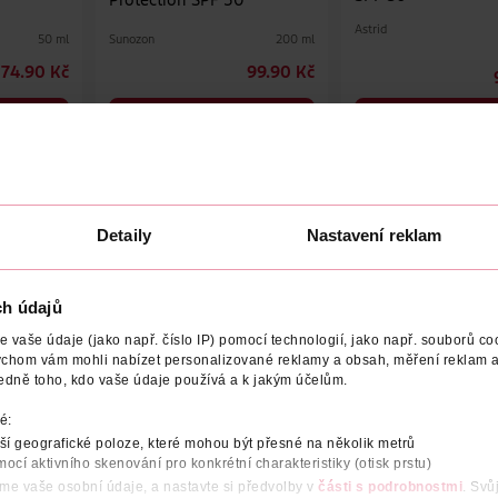
Protection SPF 50
Astrid
Sunozon
50 ml
200 ml
74.90 Kč
99.90 Kč
U
DO KOŠÍKU
DO KOŠÍKU
0
Obj. č.: 1490466
Obj. č.: 1317077
Detaily
Nastavení reklam
NÍ
OBJEM
STUPEŇ SPF
TYP PŘÍPRAVKU
VYROBEN
ch údajů
vaše údaje (jako např. číslo IP) pomocí technologií, jako např. souborů coo
nzivní bronzový odstín pokožky a zároveň poskytuje ochranu pře
ychom vám mohli nabízet personalizované reklamy a obsah, měření reklam a
řebává a zanechává pokožku hebkou a hydratovanou. Voděodolné slo
edně toho, kdo vaše údaje používá a k jakým účelům.
hranného faktoru. Bez obsahu oktokrylenu a s veganským složen
é:
í geografické poloze, které mohou být přesné na několik metrů
mocí aktivního skenování pro konkrétní charakteristiky (otisk prstu)
áme vaše osobní údaje, a nastavte si předvolby v
části s podrobnostmi
. Svů