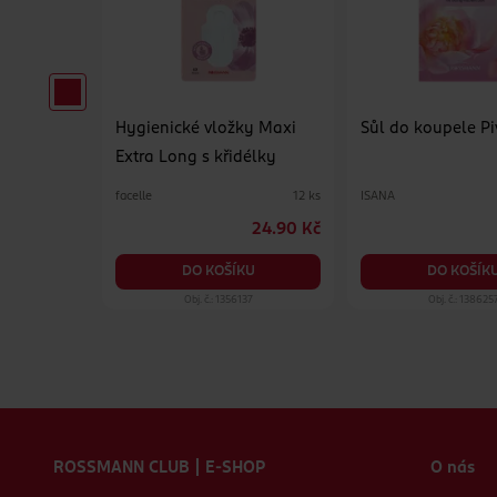
é mléko
Hygienické vložky Maxi
Sůl do koupele P
Extra Long s křidélky
300 ml
facelle
ISANA
12 ks
129 Kč
24.90 Kč
DO KOŠÍKU
DO KOŠÍK
KU
22
Obj. č.: 1356137
Obj. č.: 138625
Zápatí webu
ROSSMANN CLUB | E-SHOP
O nás