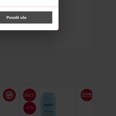
 nést osobní údaje.
Povolit vše