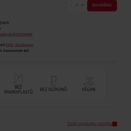
-
+
DO KOŠÍKU
jnách
t
prodejně ROSSMANN
lání
DPD, Zásilkovna
 do
3 pracovních dní
BEZ
BEZ SILIKONŮ
VEGAN
MIKROPLASTŮ
Další produkty značky