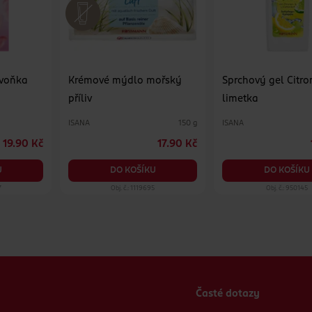
ivoňka
Krémové mýdlo mořský
Sprchový gel Citro
příliv
limetka
ISANA
ISANA
150 g
19.90 Kč
17.90 Kč
U
DO KOŠÍKU
DO KOŠÍKU
7
Obj. č.: 1119695
Obj. č.: 950145
Časté dotazy