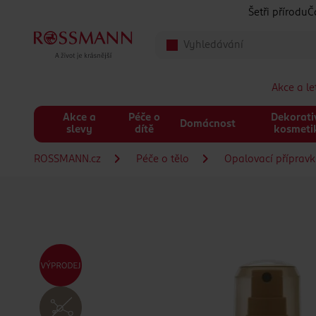
Přeskočit na hlavmní obsah
Šetři přírodu
Č
Akce a l
Akce a
Péče o
Dekorati
Domácnost
slevy
dítě
kosmeti
ROSSMANN.cz
Péče o tělo
Opalovací příprav