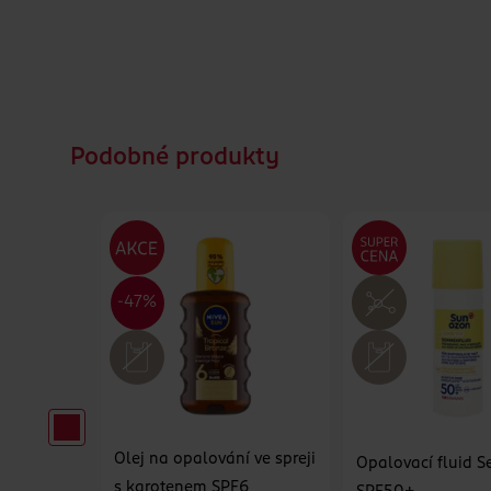
Podobné produkty
í Ideal
Olej na opalování ve spreji
Opalovací fluid Se
s karotenem SPF6