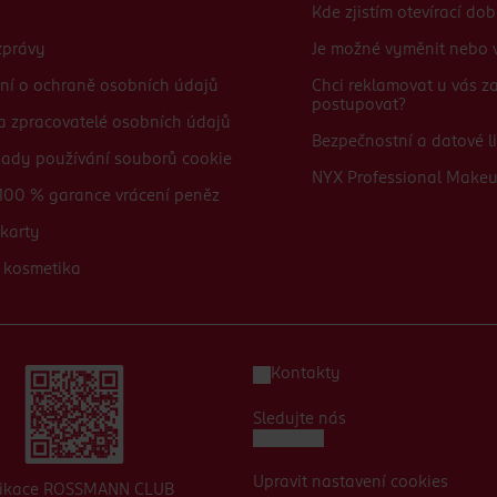
Kde zjistím otevírací do
zprávy
Je možné vyměnit nebo v
ní o ochraně osobních údajů
Chci reklamovat u vás 
postupovat?
 a zpracovatelé osobních údajů
Bezpečnostní a datové li
sady používání souborů cookie
NYX Professional Make
100 % garance vrácení peněz
karty
 kosmetika
Kontakty
Sledujte nás
Upravit nastavení cookies
likace ROSSMANN CLUB