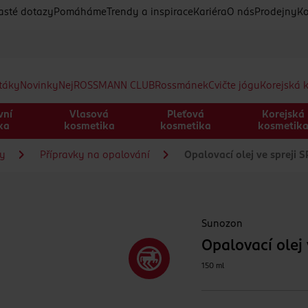
asté dotazy
Pomáháme
Trendy a inspirace
Kariéra
O nás
Prodejny
Ko
etáky
Novinky
Nej
ROSSMANN CLUB
Rossmánek
Cvičte jógu
Korejská 
vní
Vlasová
Pleťová
Korejská
ka
kosmetika
kosmetika
kosmetik
ky
Přípravky na opalování
Opalovací olej ve spreji 
Sunozon
Opalovací olej 
150 ml