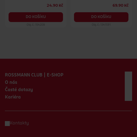
24.90 Kč
69.90 Kč
DO KOŠÍKU
DO KOŠÍKU
Obj. č.: 154208
Obj. č.: 1341591
Zápatí webu
ROSSMANN CLUB | E-SHOP
O nás
Časté dotazy
Kariéra
Kontakty