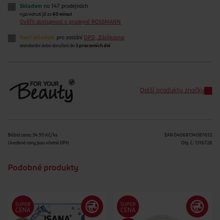
Skladem
na 147 prodejnách
vyzvednutí již za
60 minut
Ověřit dostupnost v prodejně ROSSMANN
Není skladem
pro zaslání
DPD, Zásilkovna
standardní doba doručení do
3 pracovních dní
Další produkty značky
Běžná cena: 34.95 Kč/ks
EAN
04068134087652
Uvedené ceny jsou včetně DPH
Obj. č.:
1316728
Podobné produkty