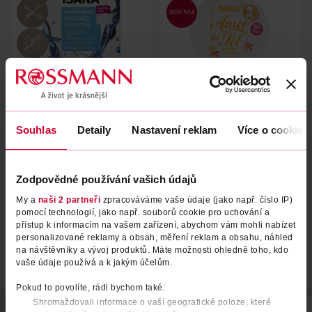
Polštářky pod oči Hydro
Polštářky pod oči Amor del
Souhlas
Detaily
Nastavení reklam
Více o cookies
Booster
Sol
ISANA
ISANA
12 ks
30 ks
89.90 Kč
89.90 Kč
Zodpovědné používání vašich údajů
My a
naši 2 partneři
zpracováváme vaše údaje (jako např. číslo IP)
DO KOŠÍKU
DO KOŠÍKU
pomocí technologií, jako např. souborů cookie pro uchování a
Obj. č.: 677387
Obj. č.: 1508352
přístup k informacím na vašem zařízení, abychom vám mohli nabízet
personalizované reklamy a obsah, měření reklam a obsahu, náhled
na návštěvníky a vývoj produktů. Máte možnosti ohledně toho, kdo
vaše údaje používá a k jakým účelům.
Pokud to povolíte, rádi bychom také:
Shromažďovali informace o vaší geografické poloze, které
POPIS
POUŽITÍ
SKLADOVÁNÍ
POČET
VYROBENO V