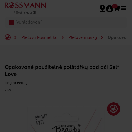
Přeskočit na hlavmní obsah
0
Pleťová kosmetika
Pleťové masky
Opakovaně p
Opakovaně použitelné polštářky pod oči Self
Love
for your Beauty
2 ks