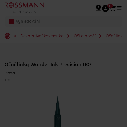
Přeskočit na hlavmní obsah
0
Dekorativní kosmetika
Oči a obočí
Oční linky
Oční linky Wonder'Ink Precision 004
Rimmel
1 ml