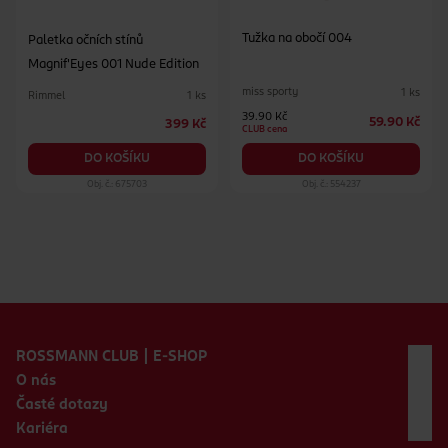
Tužka na obočí 004
Paletka očních stínů
Magnif'Eyes 001 Nude Edition
miss sporty
1 ks
Rimmel
1 ks
39.90 Kč
59.90 Kč
399 Kč
CLUB cena
DO KOŠÍKU
DO KOŠÍKU
Obj. č.: 675703
Obj. č.: 554237
Zápatí webu
ROSSMANN CLUB | E-SHOP
O nás
Časté dotazy
Kariéra