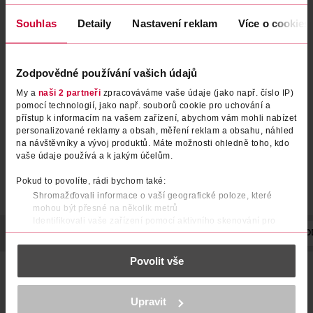
Souhlas
Detaily
Nastavení reklam
Více o cookies
Oční linky Wonder'Ink
Oční linky Wonder'Ink
Precision 002
Precision 003
Zodpovědné používání vašich údajů
Rimmel
Rimmel
1 ml
1 ml
My a
naši 2 partneři
zpracováváme vaše údaje (jako např. číslo IP)
199 Kč
199 Kč
pomocí technologií, jako např. souborů cookie pro uchování a
přístup k informacím na vašem zařízení, abychom vám mohli nabízet
DO KOŠÍKU
DO KOŠÍKU
personalizované reklamy a obsah, měření reklam a obsahu, náhled
na návštěvníky a vývoj produktů. Máte možnosti ohledně toho, kdo
Obj. č.: 1313970
Obj. č.: 1313987
vaše údaje používá a k jakým účelům.
Pokud to povolíte, rádi bychom také:
Shromažďovali informace o vaší geografické poloze, které
mohou být přesné na několik metrů
Identifikovali vaše zařízení pomocí aktivního skenování pro
POPIS
konkrétní charakteristiky (otisk prstu)
POUŽITÍ
SLOŽENÍ
VYROBENO V
VÝROBCE/DO
Zjistěte více o tom, jak zpracováváme vaše osobní údaje, a nastavte
Povolit vše
si předvolby v
části s podrobnostmi
. Svůj souhlas můžete kdykoliv
Oční linka s intenzivním matným finišem a dlouhotrvající
změnit nebo odvolat v části Prohlášení o souborech cookie.
výdrží. Nerozmazává se, neobtiskává se a barva nevybledne
po celý den. Super měkká špička umožňuje snadnou a
K provozu stránek, personalizaci obsahu a reklam, funkcí sociálních
Upravit
rychlou aplikaci pro bezchybnou linku dle vašich představ.
médií, analýze návštěvnosti, které mohou nést osobní údaje.