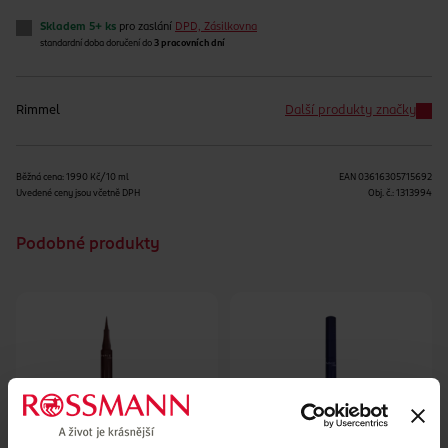
Skladem 5+ ks
pro zaslání
DPD, Zásilkovna
standardní doba doručení do
3 pracovních dní
Rimmel
Další produkty značky
Běžná cena: 1990 Kč/10 ml
EAN
03616305715692
Uvedené ceny jsou včetně DPH
Obj. č.:
1313994
Podobné produkty