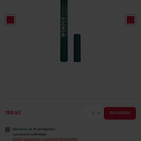
-
+
199 Kč
DO KOŠÍKU
Skladem
na 36 prodejnách
vyzvednutí již za
60 minut
Ověřit dostupnost v prodejně ROSSMANN