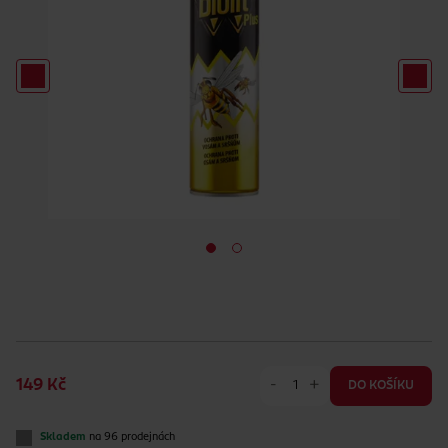
-
+
149 Kč
DO KOŠÍKU
Skladem
na 96 prodejnách