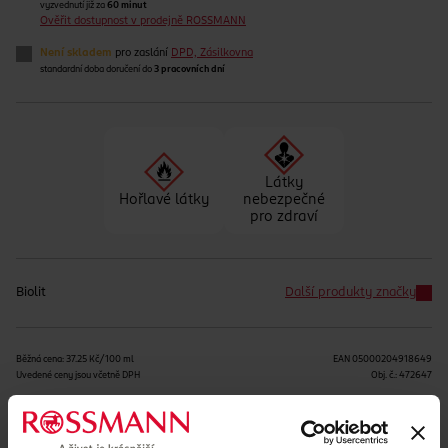
vyzvednutí již za
60 minut
Ověřit dostupnost v prodejně ROSSMANN
Není skladem
pro zaslání
DPD, Zásilkovna
standardní doba doručení do
3 pracovních dní
Látky
Hořlavé látky
nebezpečné
pro zdraví
Biolit
Další produkty značky
Běžná cena: 37.25 Kč/100 ml
EAN
05000204918649
Uvedené ceny jsou včetně DPH
Obj. č.:
472647
Podobné produkty