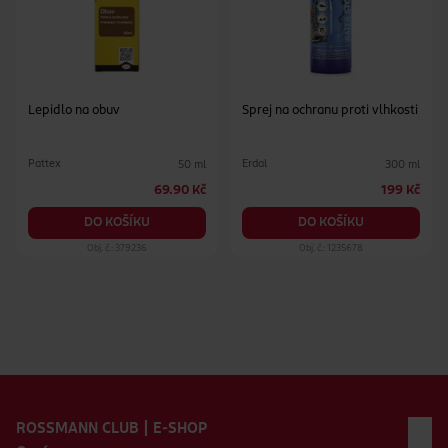
Lepidlo na obuv
Sprej na ochranu proti vlhkosti
Pattex
Erdal
50 ml
300 ml
69.90 Kč
199 Kč
DO KOŠÍKU
DO KOŠÍKU
Obj. č.: 379236
Obj. č.: 1235678
Zápatí webu
ROSSMANN CLUB | E-SHOP