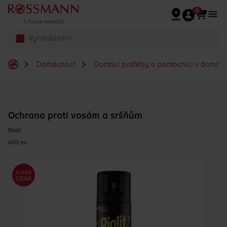
Přeskočit na hlavmní obsah
0
Domácnost
Domácí potřeby a pomocníci v domácn
Ochrana proti vosám a sršňům
Biolit
400 ml