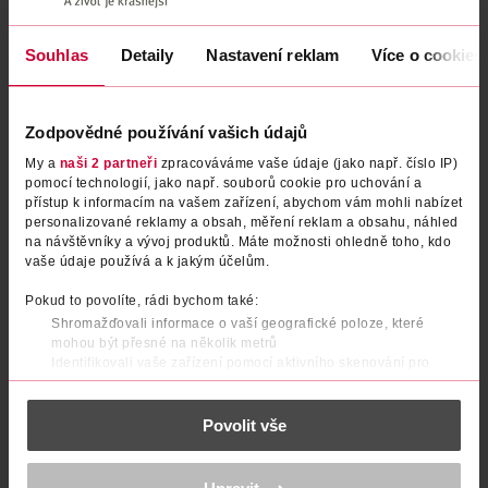
Souhlas
Detaily
Nastavení reklam
Více o cookies
Zodpovědné používání vašich údajů
My a
naši 2 partneři
zpracováváme vaše údaje (jako např. číslo IP)
pomocí technologií, jako např. souborů cookie pro uchování a
přístup k informacím na vašem zařízení, abychom vám mohli nabízet
personalizované reklamy a obsah, měření reklam a obsahu, náhled
na návštěvníky a vývoj produktů. Máte možnosti ohledně toho, kdo
vaše údaje používá a k jakým účelům.
Sprej proti vosám a sršňům
Plus sprej Stop pavoukům
Pokud to povolíte, rádi bychom také:
Shromažďovali informace o vaší geografické poloze, které
Bros
Biolit
600 ml
400 ml
mohou být přesné na několik metrů
279 Kč
149 Kč
Identifikovali vaše zařízení pomocí aktivního skenování pro
konkrétní charakteristiky (otisk prstu)
DO KOŠÍKU
DO KOŠÍKU
Zjistěte více o tom, jak zpracováváme vaše osobní údaje, a nastavte
Obj. č.: 1239379
Obj. č.: 211352
Povolit vše
si předvolby v
části s podrobnostmi
. Svůj souhlas můžete kdykoliv
změnit nebo odvolat v části Prohlášení o souborech cookie.
K provozu stránek, personalizaci obsahu a reklam, funkcí sociálních