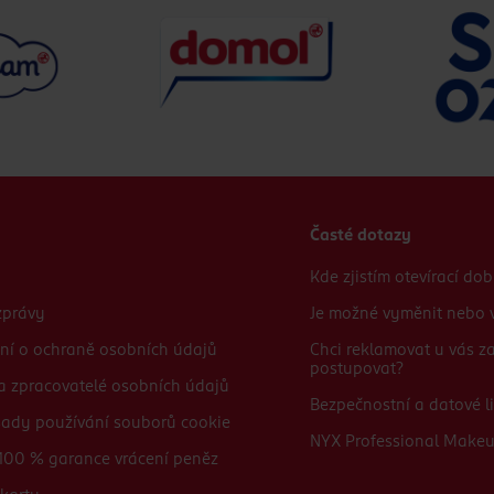
Časté dotazy
Kde zjistím otevírací do
zprávy
Je možné vyměnit nebo v
ní o ochraně osobních údajů
Chci reklamovat u vás 
postupovat?
 a zpracovatelé osobních údajů
Bezpečnostní a datové li
sady používání souborů cookie
NYX Professional Make
100 % garance vrácení peněz