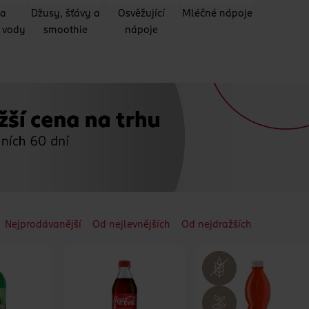
 a
Džusy, šťávy a
Osvěžující
Mléčné nápoje
 vody
smoothie
nápoje
Nejprodávanější
Od nejlevnějších
Od nejdražších