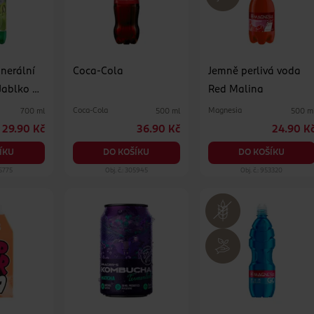
nerální
Coca-Cola
Jemně perlivá voda
Jablko &
Red Malina
as
Coca-Cola
Magnesia
700 ml
500 ml
500 m
29.90 Kč
36.90 Kč
24.90 K
ÍKU
DO KOŠÍKU
DO KOŠÍKU
25775
Obj. č.: 305945
Obj. č.: 953320