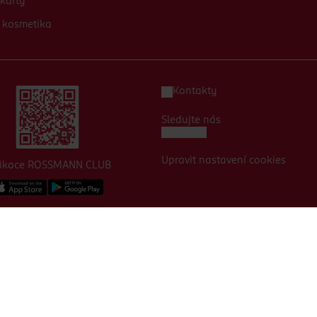
karty
 kosmetika
Kontakty
Sledujte nás
Upravit nastavení cookies
likace ROSSMANN CLUB
© 2026, ROSSMANN, spol. s. r. o. Všechna práva vyhrazena