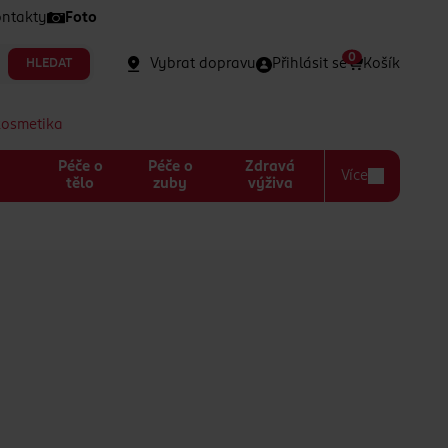
ntakty
Foto
0
Vybrat dopravu
Přihlásit se
Košík
HLEDAT
kosmetika
Péče o
Péče o
Zdravá
Více
a
tělo
zuby
výživa