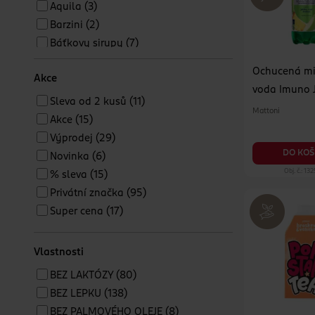
Aquila
(3)
Barzini
(2)
Báťkovy sirupy
(7)
Brite
(2)
Ochucená mi
Akce
Cappy
(3)
voda Imuno 
Capri-Sun
(2)
Sleva od 2 kusů
(11)
kiwi & anan
Mattoni
Coca-Cola
(3)
Akce
(15)
COCOXIM
(3)
Výprodej
(29)
Corny
(3)
DO KOŠ
Novinka
(6)
Costa Coffee
(1)
Obj. č.: 13
% sleva
(15)
Cupper
(8)
Privátní značka
(95)
Dobrá voda
(2)
Super cena
(17)
Dr. Popov
(5)
Ehrmann
(3)
Vlastnosti
enerBiO
(36)
BEZ LAKTÓZY
(80)
Extrifit
(4)
BEZ LEPKU
(138)
Fanta
(1)
BEZ PALMOVÉHO OLEJE
(8)