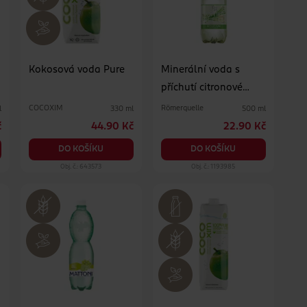
Kokosová voda Pure
Minerální voda s
příchutí citronové
trávy sycená
COCOXIM
Römerquelle
l
330 ml
500 ml
č
44.90 Kč
22.90 Kč
DO KOŠÍKU
DO KOŠÍKU
Obj. č.: 643573
Obj. č.: 1193985