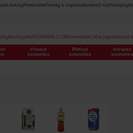
asté dotazy
Pomáháme
Trendy a inspirace
Kariéra
O nás
Prodejny
Ko
etáky
Novinky
Nej
ROSSMANN CLUB
Rossmánek
Cvičte jógu
Korejská 
vní
Vlasová
Pleťová
Korejská
ka
kosmetika
kosmetika
kosmetik