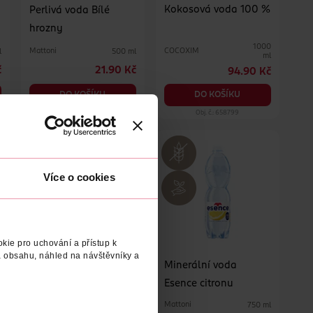
Kokosová voda 100 %
Perlivá voda Bílé
hrozny
1000
Mattoni
COCOXIM
l
500 ml
ml
č
21.90 Kč
94.90 Kč
DO KOŠÍKU
DO KOŠÍKU
Obj. č.: 953368
Obj. č.: 658799
Více o cookies
kie pro uchování a přístup k
 obsahu, náhled na návštěvníky a
Nápoj Aqua s příchutí
Minerální voda
jahody
Esence citronu
Jupík
Mattoni
l
500 ml
750 ml