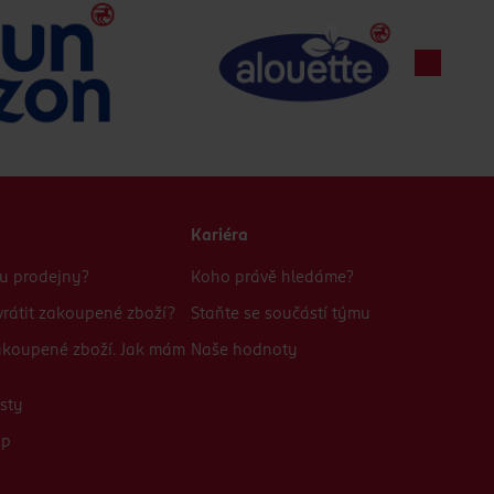
Kariéra
bu prodejny?
Koho právě hledáme?
rátit zakoupené zboží?
Staňte se součástí týmu
zakoupené zboží. Jak mám
Naše hodnoty
sty
up