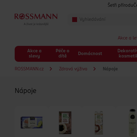
Přeskočit na hlavmní obsah
Šetři přírodu
Č
Akce a l
Akce a
Péče o
Dekorati
Domácnost
slevy
dítě
kosmeti
ROSSMANN.cz
Zdravá výživa
Nápoje
Nápoje