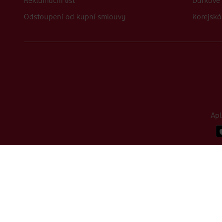
Reklamační list
Dárkové 
Odstoupení od kupní smlouvy
Korejská
Ap