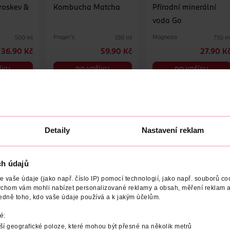
roskev &
Kombucha Matcha
Přírodní minerální
voda Go
Prager´s
Magnesia
500 ml
330 ml
750 m
36.90 Kč
59.90 Kč
27.90 K
ÍKU
DO KOŠÍKU
DO KOŠÍKU
08498
Obj. č.: 1275414
Obj. č.: 953290
Detaily
Nastavení reklam
ch údajů
vaše údaje (jako např. číslo IP) pomocí technologií, jako např. souborů coo
ychom vám mohli nabízet personalizované reklamy a obsah, měření reklam a
červené
Aqua malina
Nesycený ovocný
edně toho, kdo vaše údaje používá a k jakým účelům.
nápoj Pomeranč
é:
Jupík
Capri-Sun
500 ml
500 ml
200 m
í geografické poloze, které mohou být přesné na několik metrů