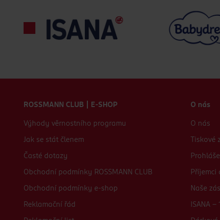
Zápatí webu
ROSSMANN CLUB | E-SHOP
O nás
Výhody věrnostního programu
O nás
Jak se stát členem
Tiskové 
Časté dotazy
Prohláše
Obchodní podmínky ROSSMANN CLUB
Příjemci
Obchodní podmínky e-shop
Naše zá
Reklamační řád
ISANA - 