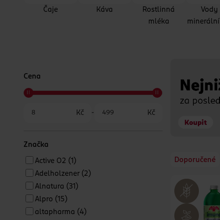
Čaje
Káva
Rostlinná
Vody
mléka
minerální
Cena
Kč
-
Kč
Značka
Doporučené
Active O2
(1)
Adelholzener
(2)
Alnatura
(31)
Alpro
(15)
altapharma
(4)