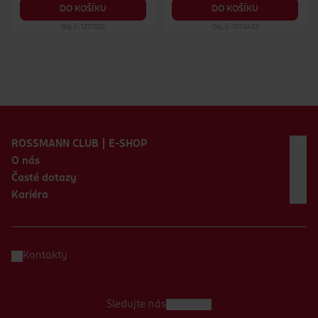
DO KOŠÍKU
DO KOŠÍKU
Obj. č.: 1277555
Obj. č.: 1070422
Zápatí webu
ROSSMANN CLUB | E-SHOP
O nás
Časté dotazy
Kariéra
Kontakty
Sledujte nás