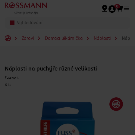
Přeskočit na hlavmní obsah
0
Zdraví
Domácí lékárnička
Náplasti
Náplas
Náplasti na puchýře různé velikosti
Fusswohl
6 ks