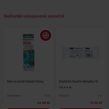
Nejčastějí nakupované společně
Roll-on proti bolesti hlavy
Elastické fixační obinadlo 10
cm x 4 m
altapharma
Peha-fix
15 ml
4 m
64.90 Kč
19.90 Kč