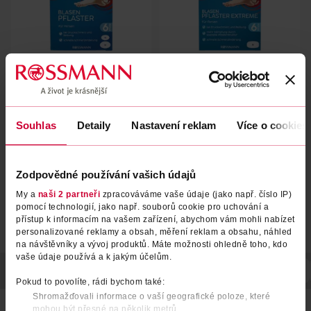
Náplasti na puchýře
Náplasti na puchýře Extreme
Fusswohl
Fusswohl
6 ks
6 ks
Souhlas
Detaily
Nastavení reklam
Více o cookies
69.90 Kč
79.90 Kč
DO KOŠÍKU
DO KOŠÍKU
Zodpovědné používání vašich údajů
Obj. č.: 251624
Obj. č.: 1330458
My a
naši 2 partneři
zpracováváme vaše údaje (jako např. číslo IP)
pomocí technologií, jako např. souborů cookie pro uchování a
přístup k informacím na vašem zařízení, abychom vám mohli nabízet
personalizované reklamy a obsah, měření reklam a obsahu, náhled
na návštěvníky a vývoj produktů. Máte možnosti ohledně toho, kdo
vaše údaje používá a k jakým účelům.
POPIS
POUŽITÍ
SKLADOVÁNÍ
UPOZORNĚNÍ
POČET
Pokud to povolíte, rádi bychom také:
Shromažďovali informace o vaší geografické poloze, které
Náplasti na puchýře FUSSWOHL nabízejí optimální pohodlí
mohou být přesné na několik metrů