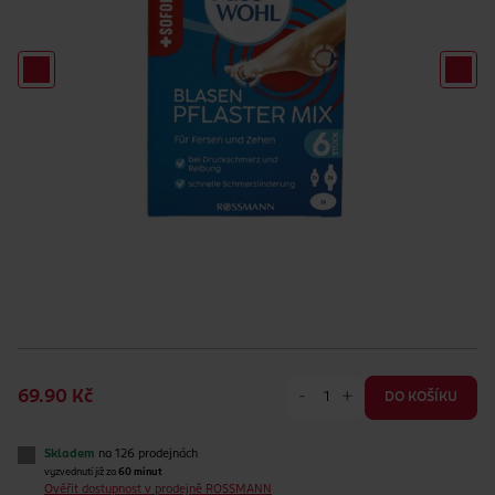
-
+
69.90 Kč
DO KOŠÍKU
Skladem
na 126 prodejnách
vyzvednutí již za
60 minut
Ověřit dostupnost v prodejně ROSSMANN