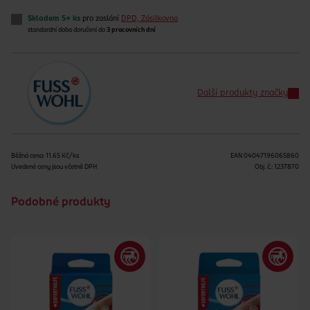
Skladem 5+ ks
pro zaslání
DPD, Zásilkovna
standardní doba doručení do
3 pracovních dní
Další produkty značky
Běžná cena: 11.65 Kč/ks
EAN
04047196065860
Uvedené ceny jsou včetně DPH
Obj. č.:
1237870
Podobné produkty