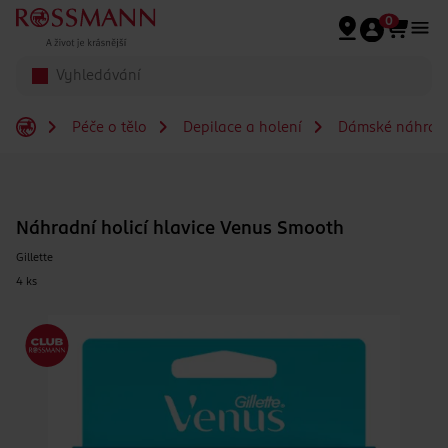
Přeskočit na hlavmní obsah
0
Péče o tělo
Depilace a holení
Dámské náhradní
Náhradní holicí hlavice Venus Smooth
Gillette
4 ks