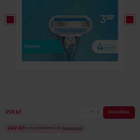
-
+
359 Kč
DO KOŠÍKU
249 Kč
Pro členy ROSSMANN CLUB.
Zaregistrujte se!