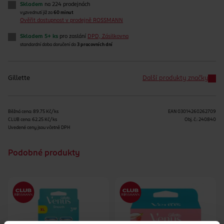
Skladem
na 224 prodejnách
vyzvednutí již za
60 minut
Ověřit dostupnost v prodejně ROSSMANN
Skladem 5+ ks
pro zaslání
DPD, Zásilkovna
standardní doba doručení do
3 pracovních dní
Gillette
Další produkty značky
Běžná cena: 89.75 Kč/ks
EAN
03014260262709
CLUB cena: 62.25 Kč/ks
Obj. č.:
240840
Uvedené ceny jsou včetně DPH
Podobné produkty