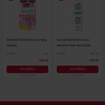
značkami dámských holicích strojků
Dámská holítka Venus Simply
Gel na holení Satin Care
Smooth
Sensitive Aloe Vera Glide
Gillette
Gillette
4 ks
200 ml
109 Kč
159 Kč
DO KOŠÍKU
DO KOŠÍKU
Obj. č.: 698290
Obj. č.: 96119