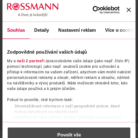
Souhlas
Detaily
Nastavení reklam
Více o cookies
Náhradní holicí hlavice Venus
Náhradní holicí hlavice Venus
Smooth XL
ComfortGlide Spa Breeze
Zodpovědné používání vašich údajů
Gillette
Gillette
8 ks
4 ks
My a
naši 2 partneři
zpracováváme vaše údaje (jako např. číslo IP)
449 Kč
319 Kč
649 Kč
459 Kč
pomocí technologií, jako např. souborů cookie pro uchování a
CLUB cena
CLUB cena
přístup k informacím na vašem zařízení, abychom vám mohli nabízet
DO KOŠÍKU
DO KOŠÍKU
personalizované reklamy a obsah, měření reklam a obsahu, náhled
na návštěvníky a vývoj produktů. Máte možnosti ohledně toho, kdo
Obj. č.: 1395495
Obj. č.: 691833
vaše údaje používá a k jakým účelům.
Pokud to povolíte, rádi bychom také:
Shromažďovali informace o vaší geografické poloze, které
mohou být přesné na několik metrů
Identifikovali vaše zařízení pomocí aktivního skenování pro
POPIS
SLOŽENÍ
POČET BŘITŮ
POČET
NÁZEV VÝROBC
konkrétní charakteristiky (otisk prstu)
Zjistěte více o tom, jak zpracováváme vaše osobní údaje, a nastavte
Povolit vše
si předvolby v
části s podrobnostmi
. Svůj souhlas můžete kdykoliv
Břity dámských holicích strojků Venus jsou navrženy s