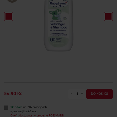
-
+
54.90 Kč
DO KOŠÍKU
Skladem
na 216 prodejnách
vyzvednutí již za
60 minut
Ověřit dostupnost v prodejně ROSSMANN