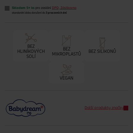
Skladem 5+ ks
pro zaslání
DPD, Zásilkovna
standardní doba doručení do
3 pracovních dní
BEZ
BEZ
HLINÍKOVÝCH
BEZ SILIKONŮ
MIKROPLASTŮ
SOLÍ
VEGAN
Další produkty značky