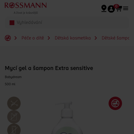
Přeskočit na hlavmní obsah
0
Péče o dítě
Dětská kosmetika
Dětské šampony
Mycí gel a šampon Extra sensitive
Babydream
500 ml