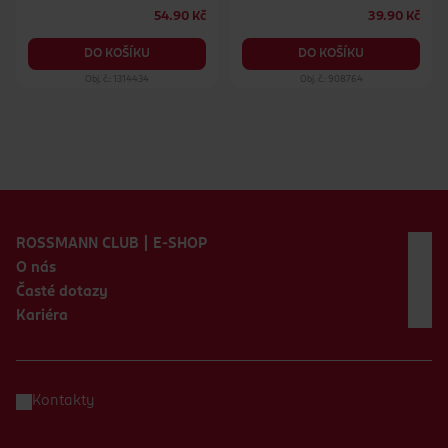
54.90 Kč
39.90 Kč
DO KOŠÍKU
DO KOŠÍKU
Obj. č.: 1314434
Obj. č.: 908764
Zápatí webu
ROSSMANN CLUB | E-SHOP
O nás
Časté dotazy
Kariéra
Kontakty