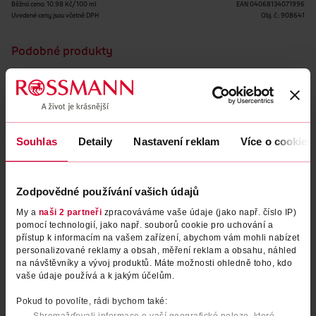
Běžná cena: 10.98 Kč/100 ml
EAN
04068134071996
Uvedené ceny jsou včetně DPH
Obj. č.:
908641
Podobné produkty
Souhlas
Detaily
Nastavení reklam
Více o cookies
Zodpovědné používání vašich údajů
My a
naši 2 partneři
zpracováváme vaše údaje (jako např. číslo IP)
pomocí technologií, jako např. souborů cookie pro uchování a
přístup k informacím na vašem zařízení, abychom vám mohli nabízet
Sprchový gel a šampon Frozen
Sprchový gel a šampon
personalizované reklamy a obsah, měření reklam a obsahu, náhled
Spiderman 2D
na návštěvníky a vývoj produktů. Máte možnosti ohledně toho, kdo
vaše údaje používá a k jakým účelům.
Frozen
Spiderman
400 ml
400 ml
Pokud to povolíte, rádi bychom také:
129 Kč
189 Kč
Shromažďovali informace o vaší geografické poloze, které