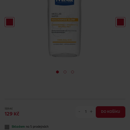
159 Kč
-
+
DO KOŠÍKU
129 Kč
Skladem
na 5 prodejnách