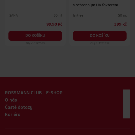
s ochranným UV faktorem
SPF50+ PA++++
ISANA
Isntree
30 ml
50 ml
99.90 Kč
399 Kč
DO KOŠÍKU
DO KOŠÍKU
Obj. č.: 1177053
Obj. č.: 1291957
Zápatí webu
ROSSMANN CLUB | E-SHOP
O nás
Časté dotazy
Kariéra