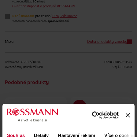
vyzvednutí již za
60 minut
Ověřit dostupnost v prodejně ROSSMANN
Není skladem
pro zaslání
DPD, Zásilkovna
standardní doba doručení do
3 pracovních dní
Mixa
Další produkty značky
Běžná cena: 39.75 Kč/100 ml
EAN
03600551111544
Uvedené ceny jsou včetně DPH
Obj. č.:
1145038
Podobné produkty
Souhlas
Detaily
Nastavení reklam
Více o cookies