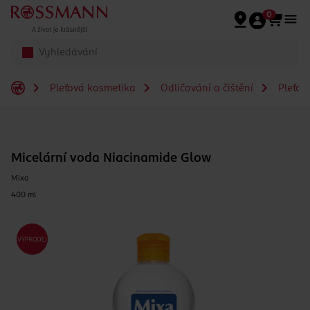
Přeskočit na hlavmní obsah
0
Pleťová kosmetika
Odličování a čištění
Pleťov
Micelární voda Niacinamide Glow
Mixa
400 ml