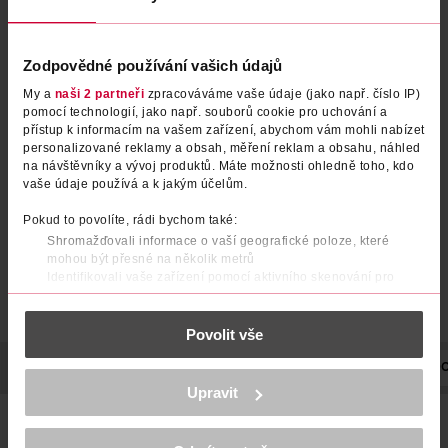
Zodpovědné používání vašich údajů
Micelární voda Optimal
Micelární voda Rose
My a
naši 2 partneři
zpracováváme vaše údaje (jako např. číslo IP)
pomocí technologií, jako např. souborů cookie pro uchování a
Tolerance
přístup k informacím na vašem zařízení, abychom vám mohli nabízet
Mixa
400 ml
personalizované reklamy a obsah, měření reklam a obsahu, náhled
Garnier
700 ml
na návštěvníky a vývoj produktů. Máte možnosti ohledně toho, kdo
199 Kč
249 Kč
vaše údaje používá a k jakým účelům.
169 Kč
DO KOŠÍKU
DO KOŠÍKU
Pokud to povolíte, rádi bychom také:
Shromažďovali informace o vaší geografické poloze, které
Obj. č.: 1160819
Obj. č.: 362375
mohou být přesné na několik metrů
Identifikovali vaše zařízení pomocí aktivního skenování pro
konkrétní charakteristiky (otisk prstu)
Zjistěte více o tom, jak zpracováváme vaše osobní údaje, a nastavte
Povolit vše
si předvolby v
části s podrobnostmi
. Svůj souhlas můžete kdykoliv
změnit nebo odvolat v části Prohlášení o souborech cookie.
POPIS
POUŽITÍ
SLOŽENÍ
OBJEM
NÁZEV VÝROBCE/DO
K provozu stránek, personalizaci obsahu a reklam, funkcí sociálních
Upravit
médií, analýze návštěvnosti, které mohou nést osobní údaje.
Niacinamide Glow micelární voda je ideální pro odlíčení
Více najdete v
prohlášení o ochraně osobních údajů.
unavené pleti bez života. Micelární voda s neutrálním pH,