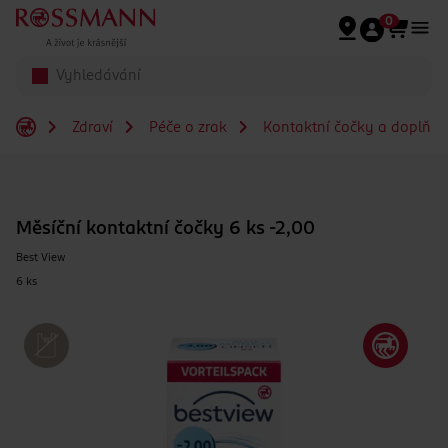
Přeskočit na hlavmní obsah
0
Zdraví
Péče o zrak
Kontaktní čočky a doplňky
Měsíční kontaktní čočky 6 ks -2,00
Best View
6 ks