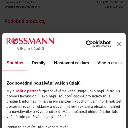
Běžná cena: 49.83 Kč/ks
EAN
04719879669862
Uvedené ceny jsou včetně DPH
Obj. č.:
1034950
Podobné produkty
Souhlas
Detaily
Nastavení reklam
Více o cookies
Zodpovědné používání vašich údajů
My a
naši 2 partneři
zpracováváme vaše údaje (jako např. číslo IP)
pomocí technologií, jako např. souborů cookie pro uchování a
Měsíční kontaktní čočky -3,50
Měsíční kontaktní čočky 6 ks
přístup k informacím na vašem zařízení, abychom vám mohli nabízet
-2,75
personalizované reklamy a obsah, měření reklam a obsahu, náhled
na návštěvníky a vývoj produktů. Máte možnosti ohledně toho, kdo
Best View
Best View
6 ks
6 ks
vaše údaje používá a k jakým účelům.
299 Kč
299 Kč
Pokud to povolíte, rádi bychom také: