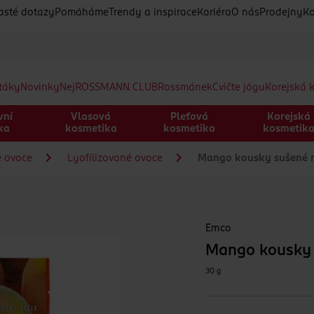
asté dotazy
Pomáháme
Trendy a inspirace
Kariéra
O nás
Prodejny
Ko
etáky
Novinky
Nej
ROSSMANN CLUB
Rossmánek
Cvičte jógu
Korejská 
vní
Vlasová
Pleťová
Korejská
ka
kosmetika
kosmetika
kosmetik
é ovoce
Lyofilizované ovoce
Mango kousky sušené 
Emco
Mango kousky
30 g