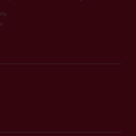
sty
up