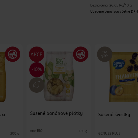
Běžná cena: 26.63 Kč/10 g
Uvedené ceny jsou včetně DP
Sušené banánové plátky
axi
Sušené švestky
enerBiO
150 g
GENUSS PLUS
300 g