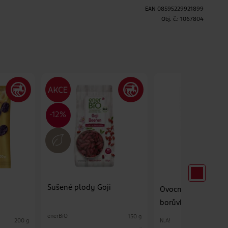
EAN
08595229921899
H
Obj. č.:
1067804
Sušené plody Goji
Ovocné kousky Jab
borůvka
enerBiO
150 g
N.A!
200 g