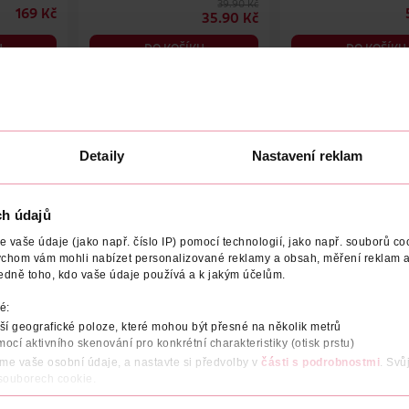
39.90 Kč
169 Kč
35.90 Kč
U
DO KOŠÍKU
DO KOŠÍKU
2
Obj. č.: 594875
Obj. č.: 907187
Detaily
Nastavení reklam
NOST
VYROBENO V
VÝROBCE/DODAVATEL
NUTRIČNÍ
ch údajů
en přispívá k normální činnosti imunitního systému a snížení mí
vaše údaje (jako např. číslo IP) pomocí technologií, jako např. souborů coo
ho plnohodnotnou chuť, barvu i aroma. Nepřichází o své vitaminy,
ychom vám mohli nabízet personalizované reklamy a obsah, měření reklam a
ces, kdy se ovoce rychle zmrazí a poté vysuší při nízkém tlaku a 
edně toho, kdo vaše údaje používá a k jakým účelům.
eném ovoci můžeme najít.
é:
í geografické poloze, které mohou být přesné na několik metrů
mocí aktivního skenování pro konkrétní charakteristiky (otisk prstu)
áme vaše osobní údaje, a nastavte si předvolby v
části s podrobnostmi
. Svů
 souborech cookie.