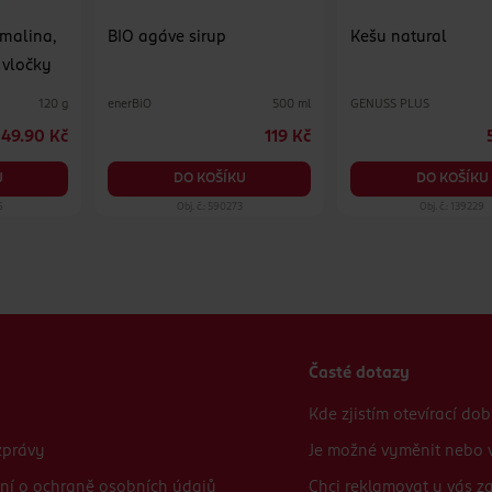
malina,
BIO agáve sirup
Kešu natural
 vločky
enerBiO
GENUSS PLUS
120 g
500 ml
49.90 Kč
119 Kč
U
DO KOŠÍKU
DO KOŠÍKU
6
Obj. č.: 590273
Obj. č.: 139229
Časté dotazy
Kde zjistím otevírací do
zprávy
Je možné vyměnit nebo v
ní o ochraně osobních údajů
Chci reklamovat u vás 