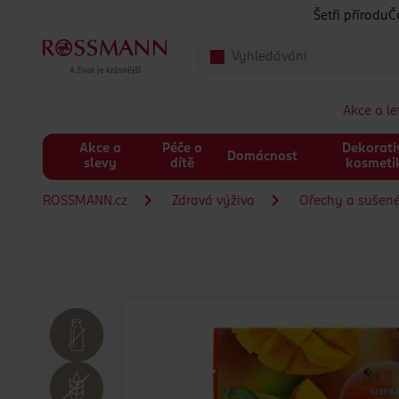
Přeskočit na hlavmní obsah
Šetři přírodu
Č
Akce a l
Akce a
Péče o
Dekorati
Domácnost
slevy
dítě
kosmeti
ROSSMANN.cz
Zdravá výživa
Ořechy a sušen