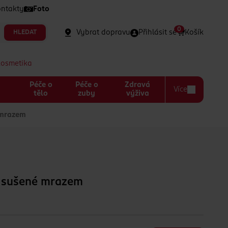
ntakty
Foto
0
Vybrat dopravu
Přihlásit se
Košík
HLEDAT
kosmetika
Péče o
Péče o
Zdravá
Více
a
tělo
zuby
výživa
mrazem
 sušené mrazem