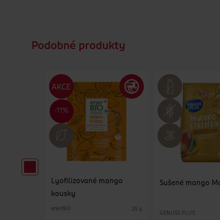
Podobné produkty
Lyofilizované mango
 příchutí
Sušené mango M
kousky
enerBiO
25 g
GENUSS PLUS
100 g