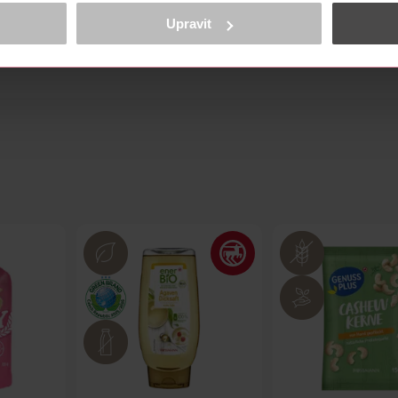
obsahu a reklam, funkcí sociálních médií, analýze návštěvnosti, které mohou
stvého manga
ně osobních údajů.
Upravit
cookies
<