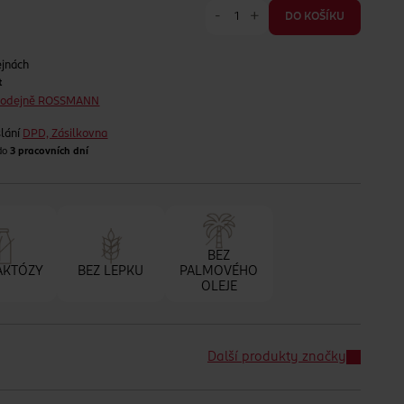
-
+
DO KOŠÍKU
ejnách
t
prodejně ROSSMANN
lání
DPD, Zásilkovna
 do
3 pracovních dní
BEZ
AKTÓZY
BEZ LEPKU
PALMOVÉHO
OLEJE
Další produkty značky