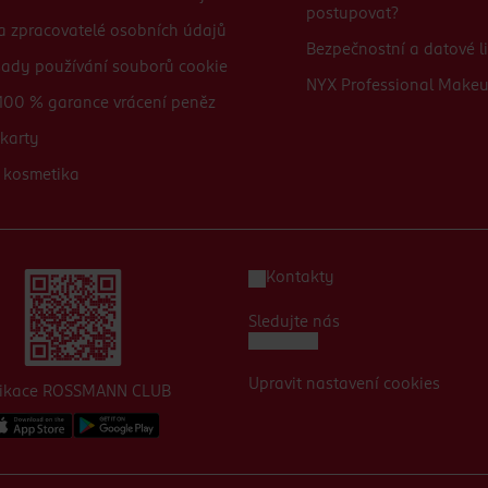
postupovat?
 a zpracovatelé osobních údajů
Bezpečnostní a datové li
sady používání souborů cookie
NYX Professional Make
100 % garance vrácení peněz
karty
 kosmetika
Kontakty
Sledujte nás
Upravit nastavení cookies
likace ROSSMANN CLUB