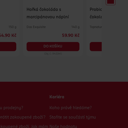
Hořká čokoláda s
Probio kaše banán 
marcipánovou náplní
čokoládou
Das Exquisite
Topnatur
150 g
140 g
54.90 Kč
59.90 Kč
2
DO KOŠÍKU
DO KOŠÍKU
Obj. č.: 943345
Obj. č.: 1042313
Kariéra
bu prodejny?
Koho právě hledáme?
rátit zakoupené zboží?
Staňte se součástí týmu
zakoupené zboží. Jak mám
Naše hodnoty