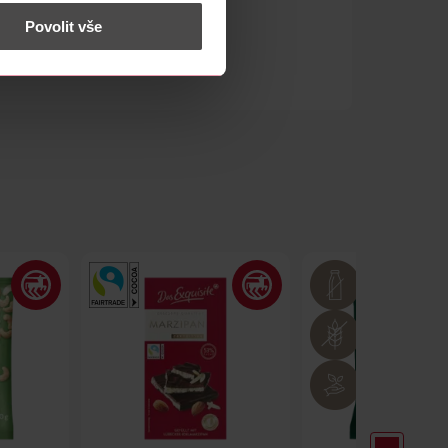
 nést osobní údaje.
Povolit vše