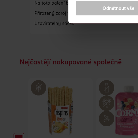
K provozu stránek, personalizaci 
Na toto balení bylo použito přibližně 300 g čer
Více najdete v
prohlášení o ochra
Odmítnout vše
Přirozený zdroj vlákniny
Děkujeme za pochopení. >
více o 
Uzavíratelný sáček
Nejčastějí nakupované společně