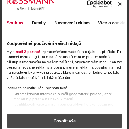
Podobné produkty
Souhlas
Detaily
Nastavení reklam
Více o cookies
Zodpovědné používání vašich údajů
My a
naši 2 partneři
zpracováváme vaše údaje (jako např. číslo IP)
pomocí technologií, jako např. souborů cookie pro uchování a
přístup k informacím na vašem zařízení, abychom vám mohli nabízet
personalizované reklamy a obsah, měření reklam a obsahu, náhled
na návštěvníky a vývoj produktů. Máte možnosti ohledně toho, kdo
Make-up Fit Me! Matte +
Make-up Fit Me! Matte +
vaše údaje používá a k jakým účelům.
Poreless 105 Natural Ivory
Poreless 110 Porcelain
Pokud to povolíte, rádi bychom také:
Maybelline
Maybelline
30 ml
30 ml
Shromažďovali informace o vaší geografické poloze, které
mohou být přesné na několik metrů
167 Kč
167 Kč
239 Kč
239 Kč
CLUB cena
CLUB cena
Identifikovali vaše zařízení pomocí aktivního skenování pro
konkrétní charakteristiky (otisk prstu)
DO KOŠÍKU
DO KOŠÍKU
Zjistěte více o tom, jak zpracováváme vaše osobní údaje, a nastavte
Obj. č.: 633437
Obj. č.: 633444
Povolit vše
si předvolby v
části s podrobnostmi
. Svůj souhlas můžete kdykoliv
změnit nebo odvolat v části Prohlášení o souborech cookie.