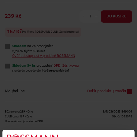
-
+
239 Kč
DO KOŠÍKU
167 Kč
Pro členy ROSSMANN CLUB.
Zaregistrujte se!
Skladem
na 24 prodejnách
vyzvednutí již za
60 minut
Ověřit dostupnost v prodejně ROSSMANN
Skladem 5+ ks
pro zaslání
DPD, Zásilkovna
standardní doba doručení do
3 pracovních dní
Maybelline
Další produkty značky
Běžná cena: 239 Kč/ks
EAN
03600531369026
CLUB cena: 167 Kč/ks
Obj. č.:
1095043
Uvedené ceny jsou včetně DPH