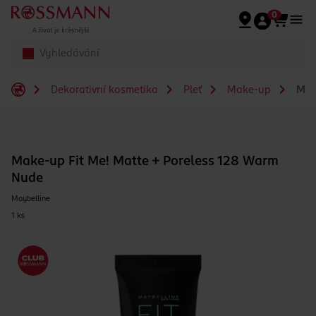
Přeskočit na hlavmní obsah
0
Dekorativní kosmetika
Pleť
Make-up
Make
Make-up Fit Me! Matte + Poreless 128 Warm
Nude
Maybelline
1 ks