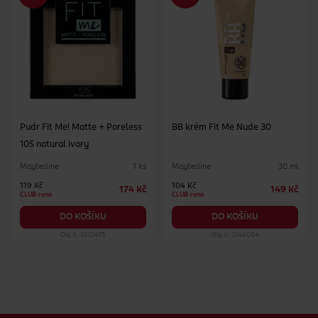
Pudr Fit Me! Matte + Poreless
BB krém Fit Me Nude 30
105 natural ivory
Maybelline
Maybelline
1 ks
30 ml
119 Kč
104 Kč
174 Kč
149 Kč
CLUB cena
CLUB cena
DO KOŠÍKU
DO KOŠÍKU
Obj. č.: 1032475
Obj. č.: 1346084