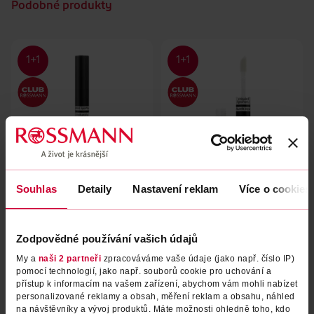
Podobné produkty
Souhlas
Detaily
Nastavení reklam
Více o cookies
Lesk na rty s hydratačním
Lesk na rty s hydratačním
sérem Naturally Perfect 50
sérem Naturally Perfect 10
miss sporty
miss sporty
1 ks
1 ks
Zodpovědné používání vašich údajů
69.90 Kč
69.90 Kč
My a
naši 2 partneři
zpracováváme vaše údaje (jako např. číslo IP)
DO KOŠÍKU
DO KOŠÍKU
pomocí technologií, jako např. souborů cookie pro uchování a
přístup k informacím na vašem zařízení, abychom vám mohli nabízet
Obj. č.: 1329636
Obj. č.: 1370539
personalizované reklamy a obsah, měření reklam a obsahu, náhled
na návštěvníky a vývoj produktů. Máte možnosti ohledně toho, kdo