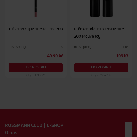
Tužka na rty Matte to Last 200
Rtěnka Colour to Last Matte
200 Mauve Joy
miss sporty
miss sporty
1 ks
1 ks
49.90 Kč
109 Kč
DO KOŠÍKU
DO KOŠÍKU
Obj. č.: 1210071
Obj. č.: 1104288
Zápatí webu
ROSSMANN CLUB | E-SHOP
O nás