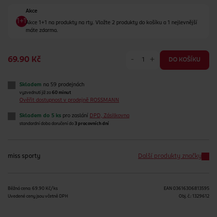
Akce
Akce 1+1 na produkty na rty. Vložte 2 produkty do košíku a 1 nejlevnější
máte zdarma.
-
+
69.90 Kč
DO KOŠÍKU
Skladem
na 59 prodejnách
vyzvednutí již za
60 minut
Ověřit dostupnost v prodejně ROSSMANN
Skladem do 5 ks
pro zaslání
DPD, Zásilkovna
standardní doba doručení do
3 pracovních dní
miss sporty
Další produkty značky
Běžná cena: 69.90 Kč/ks
EAN
03616306813595
Uvedené ceny jsou včetně DPH
Obj. č.:
1329612