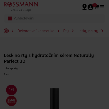
Přeskočit na hlavmní obsah
0
Dekorativní kosmetika
Rty
Lesky na rty
L
Lesk na rty s hydratačním sérem Naturally
Perfect 30
miss sporty
1 ks