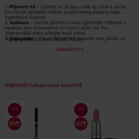
1.
Příprava rtů
– Ujistěte se, že jsou vaše rty čisté a suché.
Pro hladší výsledek můžete použít jemný peeling nebo
hydratační balzám.
2.
Aplikace
– Otočte aplikátor nebo vytáhněte štěteček a
naneste lesk rovnoměrně na horní i dolní ret. Pro
intenzivnější efekt přidejte další vrstvu.
3.
Zvýraznění
– Pro plnější vzhled naneste lesk pouze na
*Spotřebitelská interní studie, 113 žen
střed rtů nebo jej zkombinujte s konturovací tužkou.
4.
Osvěžení během dne
– Lesk můžete kdykoliv znovu
ZOBRAZIT VÍCE
aplikovat pro hydrataci a oslnivý lesk.
Nejčastějí nakupované společně