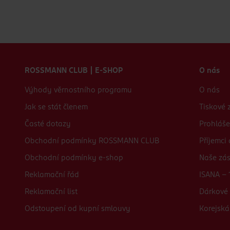
Zápatí webu
ROSSMANN CLUB | E-SHOP
O nás
Výhody věrnostního programu
O nás
Jak se stát členem
Tiskové 
Časté dotazy
Prohláše
Obchodní podmínky ROSSMANN CLUB
Příjemci
Obchodní podmínky e-shop
Naše zá
Reklamační řád
ISANA - 
Reklamační list
Dárkové 
Odstoupení od kupní smlouvy
Korejská