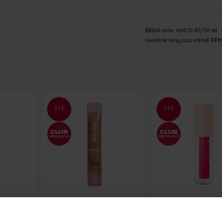
Běžná cena: 498.15 Kč/10 ml
Uvedené ceny jsou včetně DP
 Gloss 21
Lesk na rty Jelly Job 05
Lesk na rty Lifter 
Honey It's Jelly
Bubblegum