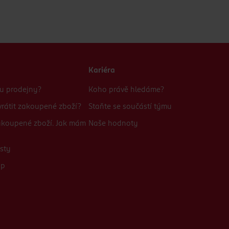
Kariéra
bu prodejny?
Koho právě hledáme?
rátit zakoupené zboží?
Staňte se součástí týmu
zakoupené zboží. Jak mám
Naše hodnoty
sty
up