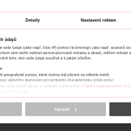
NYX Professional Makeup
Maybelline
5.4 ml
1 ks
269 Kč
319 Kč
Detaily
Nastavení reklam
U
DO KOŠÍKU
DO KOŠÍKU
4
Obj. č.: 1380057
Obj. č.: 1180435
ch údajů
vaše údaje (jako např. číslo IP) pomocí technologií, jako např. souborů coo
ychom vám mohli nabízet personalizované reklamy a obsah, měření reklam a
edně toho, kdo vaše údaje používá a k jakým účelům.
é:
OBJEM
POČET
NÁZEV VÝROBCE/DODAVATELE
ADRE
í geografické poloze, které mohou být přesné na několik metrů
mocí aktivního skenování pro konkrétní charakteristiky (otisk prstu)
áme vaše osobní údaje, a nastavte si předvolby v
části s podrobnostmi
. Svů
e. Na pohled vyhladí povrch rtů a dodá jim vysoký lesk. Rty díky 
 souborech cookie.
 po celou dobu nošení lesku. S extra velkým aplikátorem nanese
ě vybereš.
obsahu a reklam, funkcí sociálních médií, analýze návštěvnosti, které mohou
ně osobních údajů.
Upravit
cookies
<