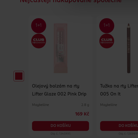
Nejčastějí nakupované společně
ing Stix
Olejový balzám na rty
Tužka na rty Lifte
sso
Lifter Glaze 002 Pink Drip
005 On It
Maybelline
Maybelline
1 ks
2.8 g
259 Kč
169 Kč
KU
DO KOŠÍKU
DO KOŠÍK
36
Obj. č.: 1345995
Obj. č.: 126989