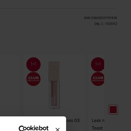
EAN
03600531701918
H
Obj. č.:
1333312
Gloss 24
Lesk na rty Lifter Gloss 03
Lesk na rty Lifter G
Moon
Toast