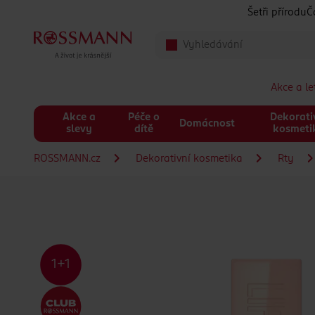
Přeskočit na hlavmní obsah
Šetři přírodu
Č
Akce a l
Akce a
Péče o
Dekorati
Domácnost
slevy
dítě
kosmeti
ROSSMANN.cz
Dekorativní kosmetika
Rty