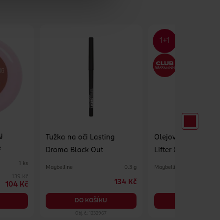
y
Tužka na oči Lasting
Olejový balzám na 
e
Drama Black Out
Lifter Glaze 008 Ac
Glaze
1 ks
Maybelline
Maybelline
0.3 g
139 Kč
134 Kč
104 Kč
DO KOŠÍKU
DO KOŠÍKU
Obj. č.: 1232967
Obj. č.: 1346015