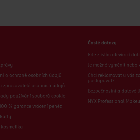
Časté dotazy
Kde zjistím otevírací do
zprávy
Je možné vyměnit nebo v
ní o ochraně osobních údajů
Chci reklamovat u vás 
postupovat?
 a zpracovatelé osobních údajů
Bezpečnostní a datové li
sady používání souborů cookie
NYX Professional Make
100 % garance vrácení peněz
karty
 kosmetika