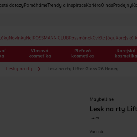
asté dotazy
Pomáháme
Trendy a inspirace
Kariéra
O nás
Prodejny
Ko
etáky
Novinky
Nej
ROSSMANN CLUB
Rossmánek
Cvičte jógu
Korejská 
vní
Vlasová
Pleťová
Korejská
ka
kosmetika
kosmetika
kosmetik
Lesky na rty
Lesk na rty Lifter Gloss 26 Honey
Maybelline
Lesk na rty Li
5.4 ml
Varianta