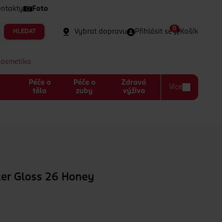
ntakty
Foto
0
Vybrat dopravu
Přihlásit se
Košík
HLEDAT
kosmetika
Péče o
Péče o
Zdravá
Více
a
tělo
zuby
výživa
fter Gloss 26 Honey