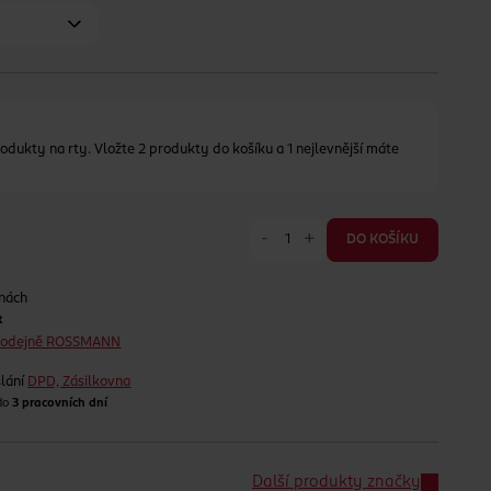
odukty na rty. Vložte 2 produkty do košíku a 1 nejlevnější máte
-
+
DO KOŠÍKU
jnách
t
prodejně ROSSMANN
lání
DPD, Zásilkovna
 do
3 pracovních dní
Další produkty značky