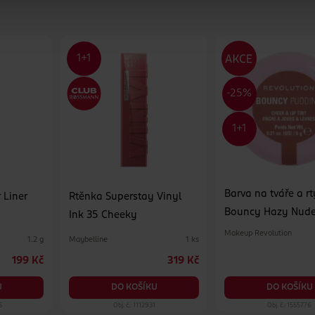
Barva na tváře a rt
r Liner
Rtěnka Superstay Vinyl
Bouncy Hazy Nud
Ink 35 Cheeky
Makeup Revolution
Maybelline
1.2 g
1 ks
199 Kč
319 Kč
U
DO KOŠÍKU
DO KOŠÍKU
5
Obj. č.: 1112931
Obj. č.: 1555776