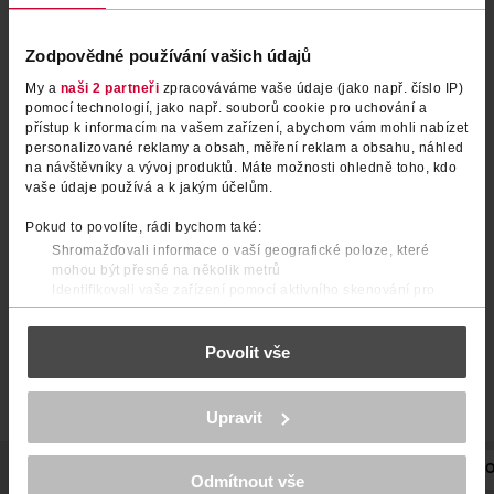
Zodpovědné používání vašich údajů
My a
naši 2 partneři
zpracováváme vaše údaje (jako např. číslo IP)
pomocí technologií, jako např. souborů cookie pro uchování a
přístup k informacím na vašem zařízení, abychom vám mohli nabízet
personalizované reklamy a obsah, měření reklam a obsahu, náhled
na návštěvníky a vývoj produktů. Máte možnosti ohledně toho, kdo
Lak na nehty 1 Blanc
Lak na nehty 277 Pure
vaše údaje používá a k jakým účelům.
Pearlefection
Pokud to povolíte, rádi bychom také:
Essie
Essie
1 ks
1 ks
Shromažďovali informace o vaší geografické poloze, které
219 Kč
219 Kč
mohou být přesné na několik metrů
Identifikovali vaše zařízení pomocí aktivního skenování pro
DO KOŠÍKU
DO KOŠÍKU
konkrétní charakteristiky (otisk prstu)
Zjistěte více o tom, jak zpracováváme vaše osobní údaje, a nastavte
Obj. č.: 1052886
Obj. č.: 1053098
Povolit vše
si předvolby v
části s podrobnostmi
. Svůj souhlas můžete kdykoliv
změnit nebo odvolat v části Prohlášení o souborech cookie.
K provozu stránek, personalizaci obsahu a reklam, funkcí sociálních
Upravit
médií, analýze návštěvnosti, které mohou nést osobní údaje.
Více najdete v
prohlášení o ochraně osobních údajů.
POPIS
POUŽITÍ
SLOŽENÍ
POČET
NÁZEV VÝROBCE/DO
Odmítnout vše
Děkujeme za pochopení. >
více o cookies
<