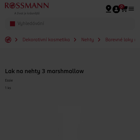
Přeskočit na hlavmní obsah
0
Dekorativní kosmetika
Nehty
Barevné laky na
Lak na nehty 3 marshmallow
Essie
1 ks