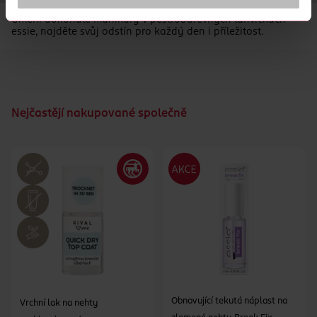
Umění dokonalé manikúry v pestrobarevných lahvičkách
essie, najděte svůj odstín pro každý den i příležitost.
Nejčastějí nakupované společně
Obnovující tekutá náplast na
Vrchní lak na nehty