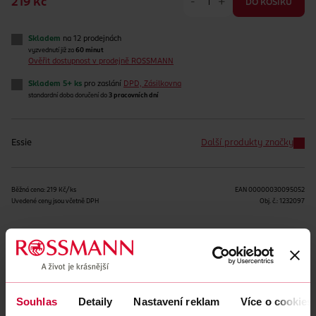
-
+
219 Kč
DO KOŠÍKU
Skladem
na 12 prodejnách
vyzvednutí již za
60 minut
Ověřit dostupnost v prodejně ROSSMANN
Skladem 5+ ks
pro zaslání
DPD, Zásilkovna
standardní doba doručení do
3 pracovních dní
Essie
Další produkty značky
Běžná cena: 219 Kč/ks
EAN
00000030095052
Uvedené ceny jsou včetně DPH
Obj. č.:
1232097
Podobné produkty
Souhlas
Detaily
Nastavení reklam
Více o cookies