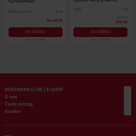
zlomené nehty Break Fix
rychleschnoucí
Essie
7 ml
RIVAL Loves Me
9 ml
269 Kč
54.90 Kč
219 Kč
DO KOŠÍKU
DO KOŠÍKU
Obj. č.: 1116984
Obj. č.: 1375312
Zápatí webu
ROSSMANN CLUB | E-SHOP
O nás
Časté dotazy
Kariéra