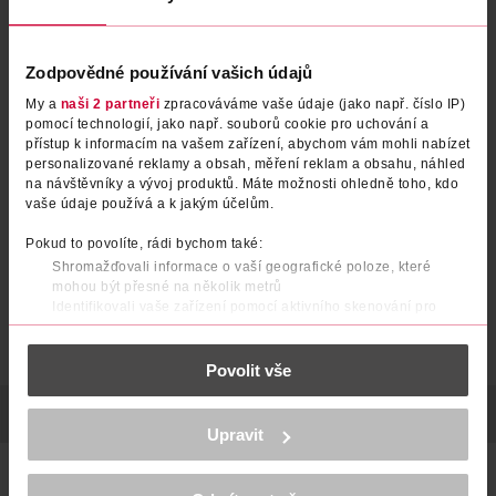
Zodpovědné používání vašich údajů
My a
naši 2 partneři
zpracováváme vaše údaje (jako např. číslo IP)
Jemný kartáč na vlasy
Pečující a masážní kartáč na
pomocí technologií, jako např. souborů cookie pro uchování a
přístup k informacím na vašem zařízení, abychom vám mohli nabízet
vlasy
personalizované reklamy a obsah, měření reklam a obsahu, náhled
for your Beauty
for your Beauty
1 ks
1 ks
na návštěvníky a vývoj produktů. Máte možnosti ohledně toho, kdo
vaše údaje používá a k jakým účelům.
119 Kč
109 Kč
Pokud to povolíte, rádi bychom také:
DO KOŠÍKU
DO KOŠÍKU
Shromažďovali informace o vaší geografické poloze, které
Obj. č.: 1138931
Obj. č.: 947046
mohou být přesné na několik metrů
Identifikovali vaše zařízení pomocí aktivního skenování pro
konkrétní charakteristiky (otisk prstu)
Zjistěte více o tom, jak zpracováváme vaše osobní údaje, a nastavte
Povolit vše
si předvolby v
části s podrobnostmi
. Svůj souhlas můžete kdykoliv
změnit nebo odvolat v části Prohlášení o souborech cookie.
POPIS
POČET
VÝROBCE/DODAVATEL
K provozu stránek, personalizaci obsahu a reklam, funkcí sociálních
Upravit
médií, analýze návštěvnosti, které mohou nést osobní údaje.
Více najdete v
prohlášení o ochraně osobních údajů.
stimulační masážní efekt