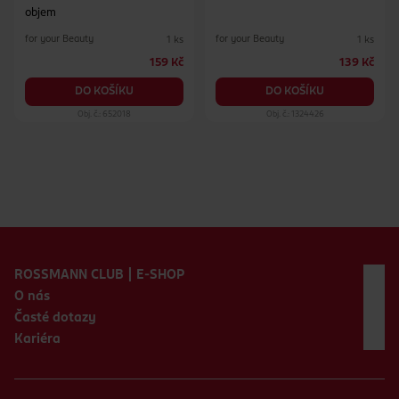
objem
for your Beauty
for your Beauty
1 ks
1 ks
159 Kč
139 Kč
DO KOŠÍKU
DO KOŠÍKU
Obj. č.: 652018
Obj. č.: 1324426
Zápatí webu
ROSSMANN CLUB | E-SHOP
O nás
Časté dotazy
Kariéra