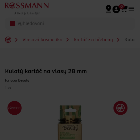
Přeskočit na hlavmní obsah
0
Vlasová kosmetika
Kartáče a hřebeny
Kulatý
Kulatý kartáč na vlasy 28 mm
for your Beauty
1 ks