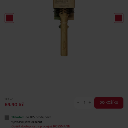
149 Kč
-
+
DO KOŠÍKU
69.90 Kč
Skladem
na 105 prodejnách
vyzvednutí již za
60 minut
Ověřit dostupnost v prodejně ROSSMANN