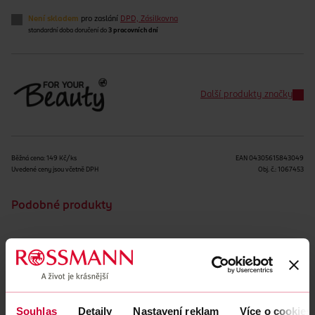
Není skladem
pro zaslání
DPD, Zásilkovna
standardní doba doručení do
3 pracovních dní
Další produkty značky
Běžná cena: 149 Kč/ks
EAN
04305615843049
Uvedené ceny jsou včetně DPH
Obj. č.:
1067453
Podobné produkty
Souhlas
Detaily
Nastavení reklam
Více o cookies