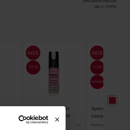
EAN
03600531465230
Obj. č.:
712750
H
tor
Vysoce krycí korektor
Vysoce krycí korekt
C2N
Conceal & Define C1N
Conceal & Define C
Makeup Revolution
Makeup Revolution
1 ks
1 ks