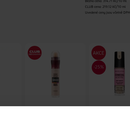
Běžná cena: 314.71 Kč/10 ml
CLUB cena: 219.12 Kč/10 ml
Uvedené ceny jsou včetně DP
Vysoce krycí korek
Anti-Age
Korektor Instant Anti-Age
Conceal & Define 
Eraser 05 Brightener
Makeup Revolution
Maybelline
6.8 ml
6.8 ml