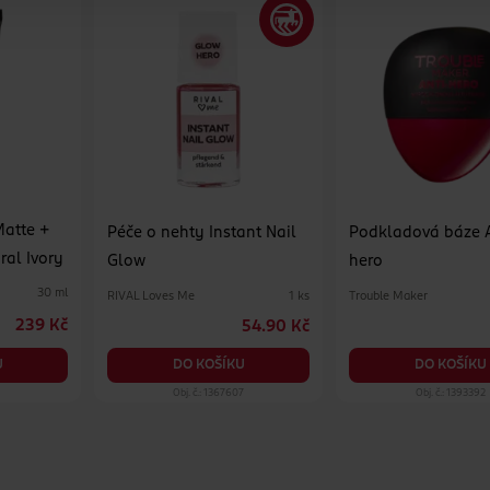
Matte +
Péče o nehty Instant Nail
Podkladová báze A
ral Ivory
Glow
hero
30 ml
RIVAL Loves Me
Trouble Maker
1 ks
239 Kč
54.90 Kč
DO KOŠÍKU
DO KOŠÍKU
U
Obj. č.: 1367607
Obj. č.: 1393392