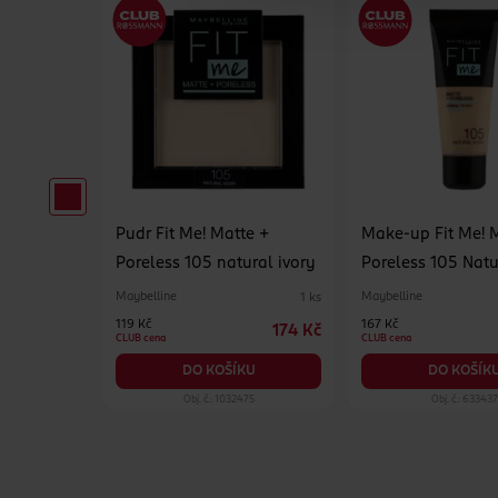
cí bronzer
Pudr Fit Me! Matte +
Make-up Fit Me! 
bocharged
Poreless 105 natural ivory
Poreless 105 Natu
E GIRL
Maybelline
Maybelline
1 ks
1 ks
119 Kč
167 Kč
249 Kč
174 Kč
CLUB cena
CLUB cena
KU
DO KOŠÍKU
DO KOŠÍK
14
Obj. č.: 1032475
Obj. č.: 633437