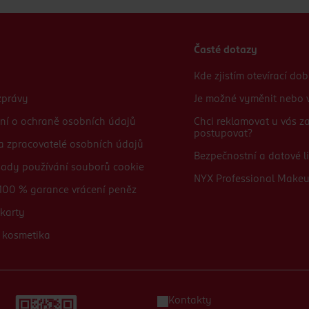
Časté dotazy
Kde zjistím otevírací do
zprávy
Je možné vyměnit nebo v
ní o ochraně osobních údajů
Chci reklamovat u vás 
postupovat?
 a zpracovatelé osobních údajů
Bezpečnostní a datové li
sady používání souborů cookie
NYX Professional Make
100 % garance vrácení peněz
karty
 kosmetika
Kontakty