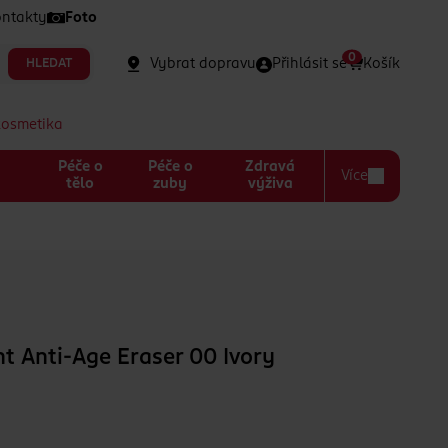
ntakty
Foto
0
Vybrat dopravu
Přihlásit se
Košík
HLEDAT
kosmetika
Péče o
Péče o
Zdravá
Více
a
tělo
zuby
výživa
nt Anti-Age Eraser 00 Ivory