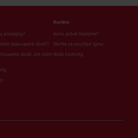
Kariéra
bu prodejny?
Koho právě hledáme?
rátit zakoupené zboží?
Staňte se součástí týmu
zakoupené zboží. Jak mám
Naše hodnoty
sty
up