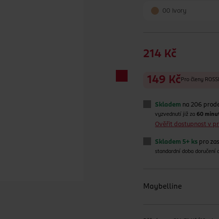
00 Ivory
214 Kč
149 Kč
Pro členy RO
Skladem
na 206 prod
vyzvednutí již za
60 minu
Ověřit dostupnost v 
Skladem 5+ ks
pro zas
standardní doba doručení
Maybelline