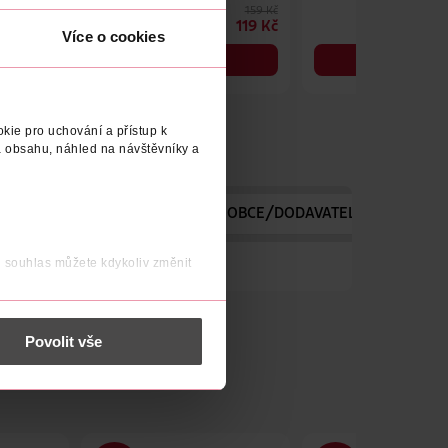
159 Kč
159 Kč
119 Kč
119 Kč
Více o cookies
DO KOŠÍKU
DO KOŠÍKU
Obj. č.: 1554175
Obj. č.: 1555783
kie pro uchování a přístup k
 obsahu, náhled na návštěvníky a
OBJEM
POČET
NÁZEV VÝROBCE/DODAVATELE
ADRES
j souhlas můžete kdykoliv změnit
iditelně rozjasňuje oční okolí.
 nést osobní údaje.
Povolit vše