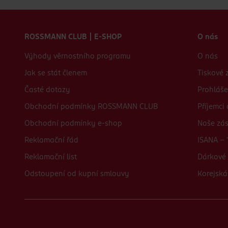
Zápatí webu
ROSSMANN CLUB | E-SHOP
O nás
Výhody věrnostního programu
O nás
Jak se stát členem
Tiskové 
Časté dotazy
Prohláše
Obchodní podmínky ROSSMANN CLUB
Příjemci
Obchodní podmínky e-shop
Naše zá
Reklamační řád
ISANA - 
Reklamační list
Dárkové 
Odstoupení od kupní smlouvy
Korejská