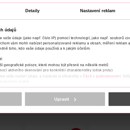
149 Kč
214 Kč
214 Kč
CLUB cena
Detaily
Nastavení reklam
U
DO KOŠÍKU
DO KOŠÍKU
Obj. č.: 712781
Obj. č.: 1554182
ch údajů
vaše údaje (jako např. číslo IP) pomocí technologií, jako např. souborů coo
ychom vám mohli nabízet personalizované reklamy a obsah, měření reklam a
edně toho, kdo vaše údaje používá a k jakým účelům.
é:
YTÍ
EFEKT
VYROBENO V
VÝROBCE/DODAVATEL
í geografické poloze, které mohou být přesné na několik metrů
mocí aktivního skenování pro konkrétní charakteristiky (otisk prstu)
áme vaše osobní údaje, a nastavte si předvolby v
části s podrobnostmi
. Svů
korektor Maybelline Age Rewind účinně zakrývá kruhy pod očima a v
 souborech cookie.
obsahu a reklam, funkcí sociálních médií, analýze návštěvnosti, které mohou
ně osobních údajů.
Upravit
cookies
<