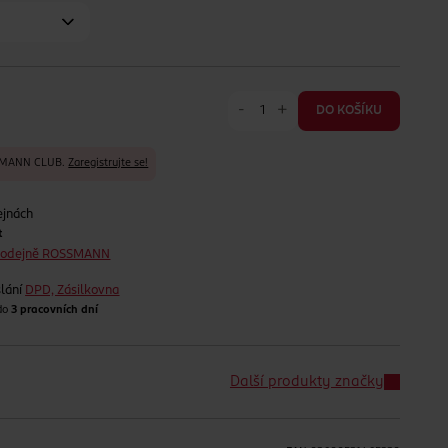
-
+
DO KOŠÍKU
SSMANN CLUB.
Zaregistrujte se!
ejnách
t
prodejně ROSSMANN
lání
DPD, Zásilkovna
 do
3 pracovních dní
Další produkty značky