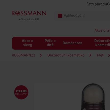
Přeskočit na hlavmní obsah
Šetři přírodu
Č
Akce a l
Akce a
Péče o
Dekorati
Domácnost
slevy
dítě
kosmeti
ROSSMANN.cz
Dekorativní kosmetika
Pleť