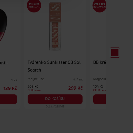
Tvářenka Sunkisser 03 Sol
BB krém Fit Me Nud
nti-
Search
Maybelline
Maybelline
4.7 ml
1 ks
209 Kč
104 Kč
299 Kč
139 Kč
CLUB cena
CLUB cena
DO KOŠÍKU
DO KOŠÍKU
Obj. č.: 1258165
Obj. č.: 1346084