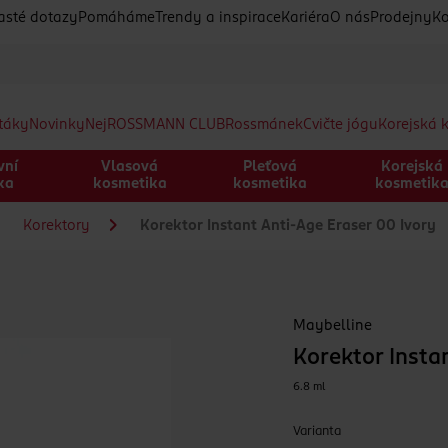
asté dotazy
Pomáháme
Trendy a inspirace
Kariéra
O nás
Prodejny
Ko
etáky
Novinky
Nej
ROSSMANN CLUB
Rossmánek
Cvičte jógu
Korejská 
vní
Vlasová
Pleťová
Korejská
ka
kosmetika
kosmetika
kosmetik
Korektory
Korektor Instant Anti-Age Eraser 00 Ivory
Maybelline
Korektor Insta
6.8 ml
Varianta