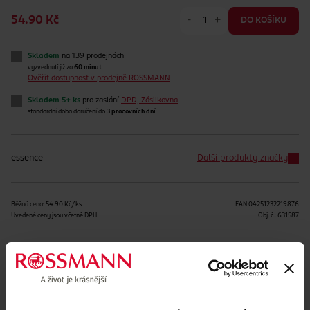
-
+
54.90 Kč
DO KOŠÍKU
Skladem
na 139 prodejnách
vyzvednutí již za
60 minut
Ověřit dostupnost v prodejně ROSSMANN
Skladem 5+ ks
pro zaslání
DPD, Zásilkovna
standardní doba doručení do
3 pracovních dní
essence
Další produkty značky
Běžná cena: 54.90 Kč/ks
EAN
04251232219876
Uvedené ceny jsou včetně DPH
Obj. č.:
631587
Podobné produkty