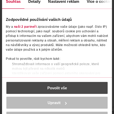
Souhlas
Detaily
Nastavení reklam
Více o cookies
Zodpovědné používání vašich údajů
My a
naši 2 partneři
zpracováváme vaše údaje (jako např. číslo IP)
pomocí technologií, jako např. souborů cookie pro uchování a
přístup k informacím na vašem zařízení, abychom vám mohli nabízet
personalizované reklamy a obsah, měření reklam a obsahu, náhled
na návštěvníky a vývoj produktů. Máte možnosti ohledně toho, kdo
Korektor Coverstick 20 Matt
Korektor Coverstick 30 Matt
vaše údaje používá a k jakým účelům.
Sand
Honey
Pokud to povolíte, rádi bychom také:
essence
essence
1 ks
1 ks
Shromažďovali informace o vaší geografické poloze, které
54.90 Kč
54.90 Kč
mohou být přesné na několik metrů
Identifikovali vaše zařízení pomocí aktivního skenování pro
DO KOŠÍKU
DO KOŠÍKU
konkrétní charakteristiky (otisk prstu)
Obj. č.: 631594
Obj. č.: 631600
Zjistěte více o tom, jak zpracováváme vaše osobní údaje, a nastavte
Povolit vše
si předvolby v
části s podrobnostmi
. Svůj souhlas můžete kdykoliv
změnit nebo odvolat v části Prohlášení o souborech cookie.
K provozu stránek, personalizaci obsahu a reklam, funkcí sociálních
Upravit
médií, analýze návštěvnosti, které mohou nést osobní údaje.
Více najdete v
prohlášení o ochraně osobních údajů.
POPIS
POUŽITÍ
SLOŽENÍ
SKLADOVÁNÍ
STUPEŇ KRYTÍ