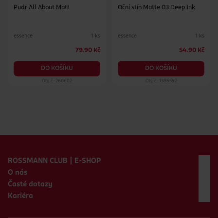
Pudr All About Matt
Oční stín Matte 03 Deep Ink
essence
essence
1 ks
1 ks
79.90 Kč
54.90 Kč
DO KOŠÍKU
DO KOŠÍKU
Obj. č.: 260602
Obj. č.: 1386592
Zápatí webu
ROSSMANN CLUB | E-SHOP
O nás
Časté dotazy
Kariéra