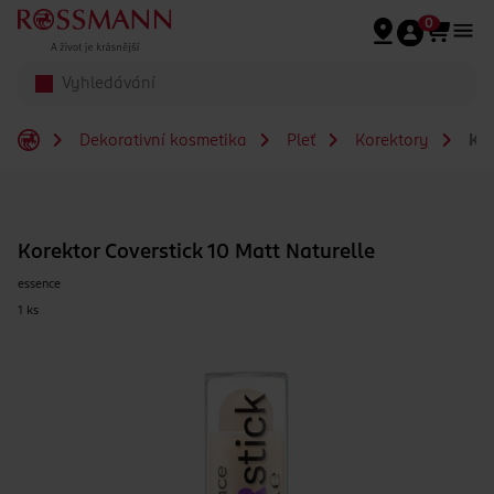
Přeskočit na hlavmní obsah
0
Dekorativní kosmetika
Pleť
Korektory
Kor
Korektor Coverstick 10 Matt Naturelle
essence
1 ks