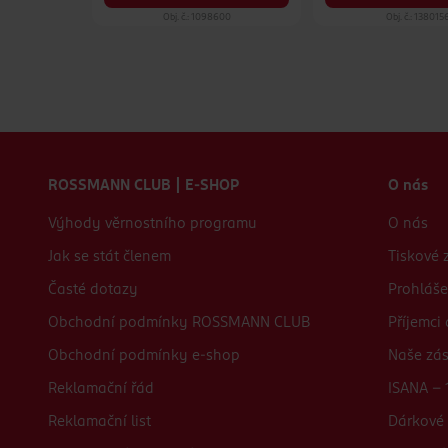
83
Obj. č.: 1098600
Obj. č.: 138015
Zápatí webu
ROSSMANN CLUB | E-SHOP
O nás
Výhody věrnostního programu
O nás
Jak se stát členem
Tiskové 
Časté dotazy
Prohláše
Obchodní podmínky ROSSMANN CLUB
Příjemci
Obchodní podmínky e-shop
Naše zá
Reklamační řád
ISANA - 
Reklamační list
Dárkové 