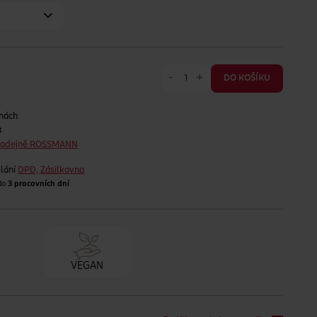
-
+
DO KOŠÍKU
jnách
t
prodejně ROSSMANN
lání
DPD, Zásilkovna
 do
3 pracovních dní
VEGAN