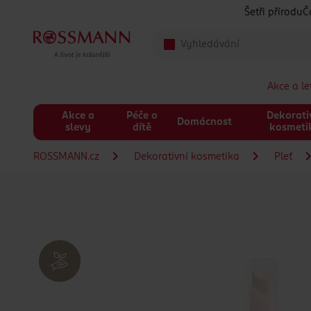
Přeskočit na hlavmní obsah
Šetři přírodu
Č
Akce a l
Akce a
Péče o
Dekorati
Domácnost
slevy
dítě
kosmeti
ROSSMANN.cz
Dekorativní kosmetika
Pleť