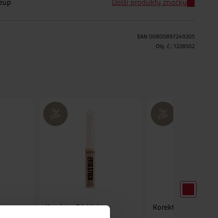
keup
Další produkty značky
EAN
00800897249205
H
Obj. č.:
1228502
ter
Korektor 04 Light
Korektor 05 Vanilla