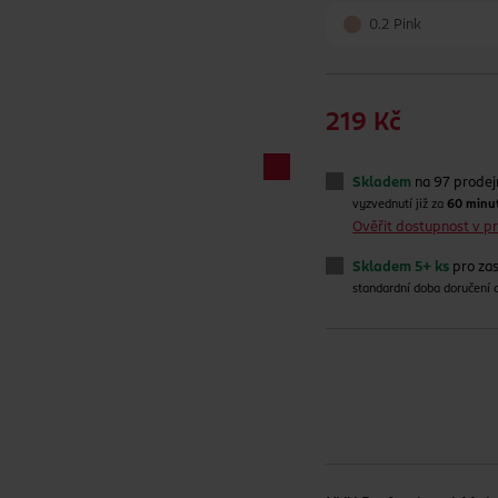
0.2 Pink
219 Kč
Skladem
na 97 prode
vyzvednutí již za
60 minu
Ověřit dostupnost v 
Skladem 5+ ks
pro zas
standardní doba doručení