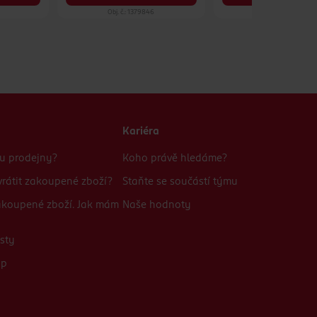
Obj. č.: 1379846
Obj. č.: 1379587
Kariéra
bu prodejny?
Koho právě hledáme?
rátit zakoupené zboží?
Staňte se součástí týmu
zakoupené zboží. Jak mám
Naše hodnoty
sty
up