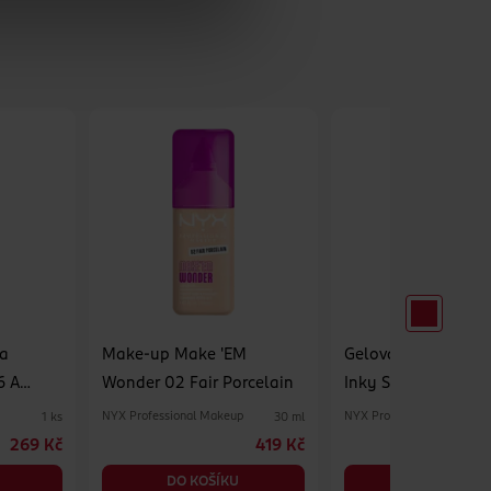
ka
Make-up Make 'EM
Gelová oční linka E
6 A
Wonder 02 Fair Porcelain
Inky Stix 11 Pixel Pi
p
NYX Professional Makeup
NYX Professional Makeup
1 ks
30 ml
269 Kč
419 Kč
DO KOŠÍKU
DO KOŠÍKU