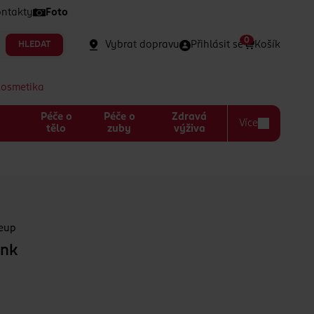
ntakty
Foto
0
Vybrat dopravu
Přihlásit se
Košík
HLEDAT
kosmetika
Péče o
Péče o
Zdravá
Více
a
tělo
zuby
výživa
keup
ink