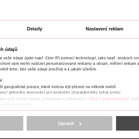
up
NYX Professional Makeup
NYX Professional Makeu
1 ks
1 ks
219 Kč
219 Kč
Detaily
Nastavení reklam
U
DO KOŠÍKU
DO KOŠÍKU
7
Obj. č.: 1228465
Obj. č.: 1228106
ch údajů
vaše údaje (jako např. číslo IP) pomocí technologií, jako např. souborů coo
ychom vám mohli nabízet personalizované reklamy a obsah, měření reklam a
edně toho, kdo vaše údaje používá a k jakým účelům.
é:
YTÍ
EFEKT
VYROBENO V
VÝROBCE/DODAVATEL
í geografické poloze, které mohou být přesné na několik metrů
mocí aktivního skenování pro konkrétní charakteristiky (otisk prstu)
orektorem v tyčince! Tmavé kruhy? Zakryté! Pupínky? Zakryté! Pig
áme vaše osobní údaje, a nastavte si předvolby v
části s podrobnostmi
. Svů
 kyselinou hyaluronovou, které se hladce roztírá a nevysušuje. K
 souborech cookie.
dní krytí s přirozeným výsledkem jako druhá kůže! Pro perfektní vz
edělá šmouhy ani se neslepuje. Zakryjte všechny nedokonalosti po
obsahu a reklam, funkcí sociálních médií, analýze návštěvnosti, které mohou
.
ně osobních údajů.
Upravit
cookies
<