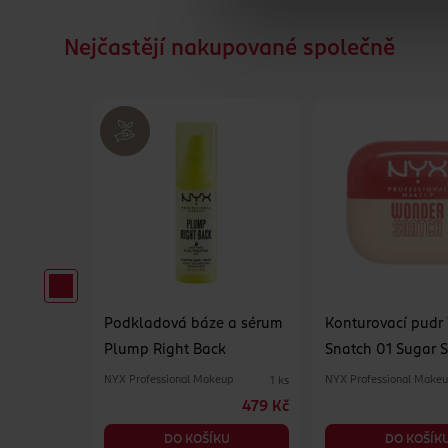
Nejčastějí nakupované společně
ektor
Podkladová báze a sérum
Konturovací pudr
Plump Right Back
Snatch 01 Sugar S
NYX Professional Makeup
NYX Professional Make
1 ks
1 ks
229 Kč
479 Kč
KU
DO KOŠÍKU
DO KOŠÍK