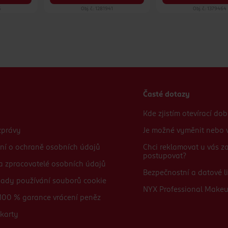
6
Obj. č.: 1281941
Obj. č.: 1379464
Časté dotazy
Kde zjistím otevírací do
zprávy
Je možné vyměnit nebo v
ní o ochraně osobních údajů
Chci reklamovat u vás 
postupovat?
 a zpracovatelé osobních údajů
Bezpečnostní a datové li
sady používání souborů cookie
NYX Professional Make
100 % garance vrácení peněz
karty