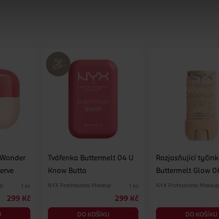
 Wonder
Tvářenka Buttermelt 04 U
Rozjasňující tyčin
erve
Know Butta
Buttermelt Glow 0
Whole Melt
up
NYX Professional Makeup
NYX Professional Makeu
1 ks
1 ks
299 Kč
299 Kč
U
DO KOŠÍKU
DO KOŠÍKU