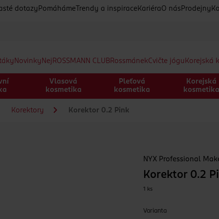
asté dotazy
Pomáháme
Trendy a inspirace
Kariéra
O nás
Prodejny
Ko
etáky
Novinky
Nej
ROSSMANN CLUB
Rossmánek
Cvičte jógu
Korejská 
vní
Vlasová
Pleťová
Korejská
ka
kosmetika
kosmetika
kosmetik
Korektory
Korektor 0.2 Pink
NYX Professional Ma
Korektor 0.2 P
1 ks
Varianta