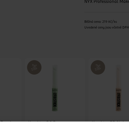
NYX Professional Ma
Běžná cena: 219 Kč/ks
Uvedené ceny jsou včetně DP
Dark Peach
Korektor 0.1 Green
Korektor 03 Alabas