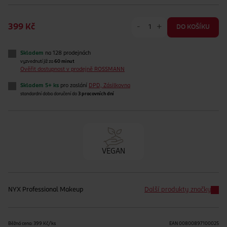
-
+
399 Kč
DO KOŠÍKU
Skladem
na 128 prodejnách
vyzvednutí již za
60 minut
Ověřit dostupnost v prodejně ROSSMANN
Skladem 5+ ks
pro zaslání
DPD, Zásilkovna
standardní doba doručení do
3 pracovních dní
VEGAN
NYX Professional Makeup
Další produkty značky
Běžná cena: 399 Kč/ks
EAN
00800897100025