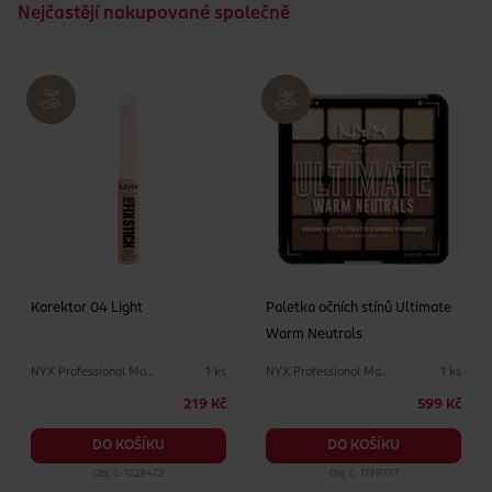
Nejčastějí nakupované společně
Korektor 04 Light
Paletka očních stínů Ultimate
Warm Neutrals
NYX Professional Makeup
NYX Professional Makeup
1 ks
1 ks
219 Kč
599 Kč
DO KOŠÍKU
DO KOŠÍKU
Obj. č.: 1228472
Obj. č.: 1198737