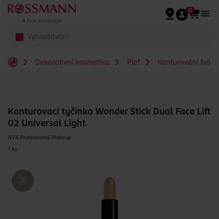
Přeskočit na hlavmní obsah
0
Dekorativní kosmetika
Pleť
Konturování tváře
Konturovací tyčinka Wonder Stick Dual Face Lift
02 Universal Light
NYX Professional Makeup
1 ks