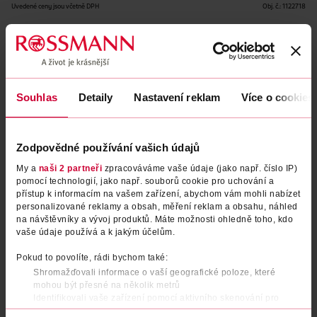
Uvedené ceny jsou včetně DPH
Obj. č.:
1122718
Podobné produkty
Souhlas
Detaily
Nastavení reklam
Více o cookies
Zodpovědné používání vašich údajů
My a
naši 2 partneři
zpracováváme vaše údaje (jako např. číslo IP)
pomocí technologií, jako např. souborů cookie pro uchování a
přístup k informacím na vašem zařízení, abychom vám mohli nabízet
personalizované reklamy a obsah, měření reklam a obsahu, náhled
na návštěvníky a vývoj produktů. Máte možnosti ohledně toho, kdo
vaše údaje používá a k jakým účelům.
Konturovací tyčinka Wonder
Konturovací tyčinka Wonder
Stick Dual Face Lift 01 Fair
Stick Dual Face Lift 03 Light
Pokud to povolíte, rádi bychom také:
Medium
Shromažďovali informace o vaší geografické poloze, které
NYX Professional Makeup
NYX Professional Makeup
1 ks
1 ks
mohou být přesné na několik metrů
399 Kč
399 Kč
Identifikovali vaše zařízení pomocí aktivního skenování pro
konkrétní charakteristiky (otisk prstu)