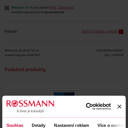
Skladem 5+ ks
pro zaslání
DPD, Zásilkovna
standardní doba doručení do
3 pracovních dní
Palacio
Další produkty značky
Běžná cena: 26.29 Kč/100 ml
EAN
08595641300371
Uvedené ceny jsou včetně DPH
Obj. č.:
1005448
Podobné produkty
Souhlas
Detaily
Nastavení reklam
Více o cookies