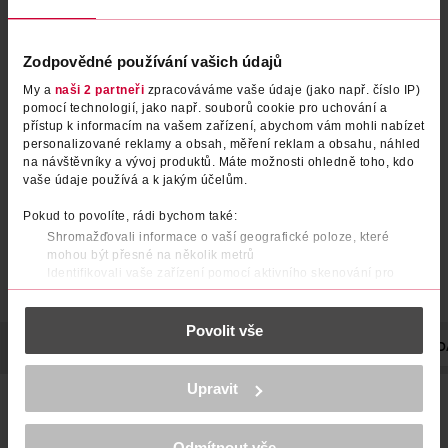
Zodpovědné používání vašich údajů
Francovkový masážní gel
My a
naši 2 partneři
zpracováváme vaše údaje (jako např. číslo IP)
pomocí technologií, jako např. souborů cookie pro uchování a
přístup k informacím na vašem zařízení, abychom vám mohli nabízet
ALPA
100 ml
personalizované reklamy a obsah, měření reklam a obsahu, náhled
na návštěvníky a vývoj produktů. Máte možnosti ohledně toho, kdo
79.90 Kč
vaše údaje používá a k jakým účelům.
DO KOŠÍKU
Pokud to povolíte, rádi bychom také:
Obj. č.: 578721
Shromažďovali informace o vaší geografické poloze, které
mohou být přesné na několik metrů
Identifikovali vaše zařízení pomocí aktivního skenování pro
konkrétní charakteristiky (otisk prstu)
Zjistěte více o tom, jak zpracováváme vaše osobní údaje, a nastavte
Povolit vše
si předvolby v
části s podrobnostmi
. Svůj souhlas můžete kdykoliv
změnit nebo odvolat v části Prohlášení o souborech cookie.
POPIS
SLOŽENÍ
OBJEM
VYROBENO V
VÝROBCE/DOD
K provozu stránek, personalizaci obsahu a reklam, funkcí sociálních
Upravit
médií, analýze návštěvnosti, které mohou nést osobní údaje.
Přírodní receptura bylinného gelu s konopným olejem,
Více najdete v
prohlášení o ochraně osobních údajů.
mentholem a výtažky z kaštanu, kostivalu, kafru a
eukalyptu pro masáž pokožky v oblasti unavených svalů,
Odmítnout vše