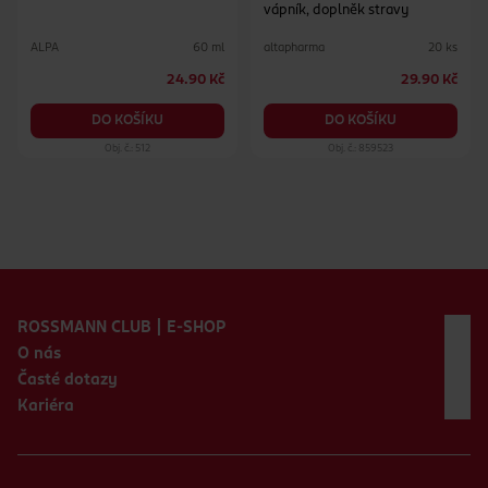
vápník, doplněk stravy
ALPA
altapharma
60 ml
20 ks
24.90 Kč
29.90 Kč
DO KOŠÍKU
DO KOŠÍKU
Obj. č.: 512
Obj. č.: 859523
Zápatí webu
ROSSMANN CLUB | E-SHOP
O nás
Časté dotazy
Kariéra