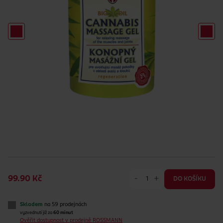
-
+
99.90 Kč
DO KOŠÍKU
Skladem
na 59 prodejnách
vyzvednutí již za
60 minut
Ověřit dostupnost v prodejně ROSSMANN