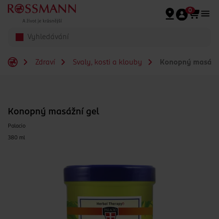
Přeskočit na hlavmní obsah
0
Zdraví
Svaly, kosti a klouby
Konopný masážní
Konopný masážní gel
Palacio
380 ml