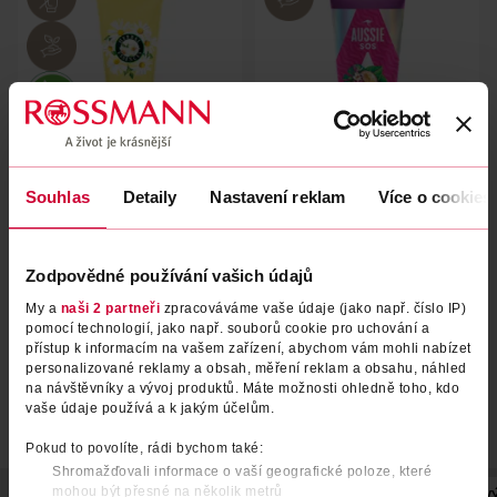
Souhlas
Detaily
Nastavení reklam
Více o cookies
Kondicionér Chamomile
Kondicionér SOS Repair &
Smooth & Shine
Revive
Herbal Essences
Aussie
250 ml
200 ml
Zodpovědné používání vašich údajů
164 Kč
169 Kč
My a
naši 2 partneři
zpracováváme vaše údaje (jako např. číslo IP)
pomocí technologií, jako např. souborů cookie pro uchování a
DO KOŠÍKU
DO KOŠÍKU
přístup k informacím na vašem zařízení, abychom vám mohli nabízet
Obj. č.: 1307849
Obj. č.: 1276626
personalizované reklamy a obsah, měření reklam a obsahu, náhled
na návštěvníky a vývoj produktů. Máte možnosti ohledně toho, kdo
vaše údaje používá a k jakým účelům.
Pokud to povolíte, rádi bychom také:
Shromažďovali informace o vaší geografické poloze, které
mohou být přesné na několik metrů
POPIS
POUŽITÍ
SLOŽENÍ
OBJEM
VYROBENO V
V