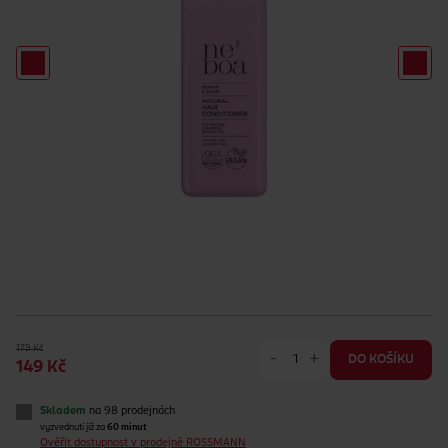
179 Kč
-
+
DO KOŠÍKU
149 Kč
Skladem
na 98 prodejnách
vyzvednutí již za
60 minut
Ověřit dostupnost v prodejně ROSSMANN