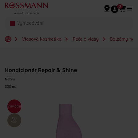
Přeskočit na hlavmní obsah
0
Vlasová kosmetika
Péče o vlasy
Balzámy na v
Kondicionér Repair & Shine
Neboa
300 ml