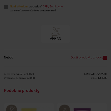
Není skladem
pro zaslání
DPD, Zásilkovna
standardní doba doručení do
3 pracovních dní
VEGAN
Neboa
Další produkty značky
Běžná cena: 59.67 Kč/100 ml
EAN
05901812127907
Uvedené ceny jsou včetně DPH
Obj. č.:
1263985
Podobné produkty