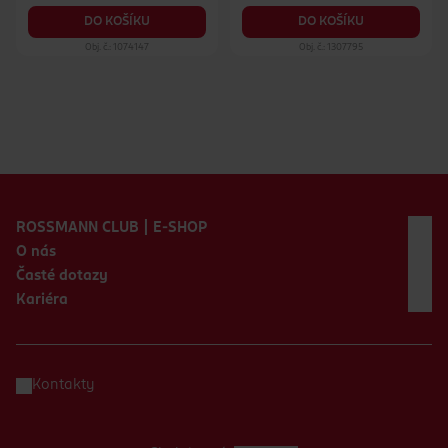
DO KOŠÍKU
DO KOŠÍKU
Obj. č.: 1074147
Obj. č.: 1307795
Zápatí webu
ROSSMANN CLUB | E-SHOP
O nás
Časté dotazy
Kariéra
Kontakty