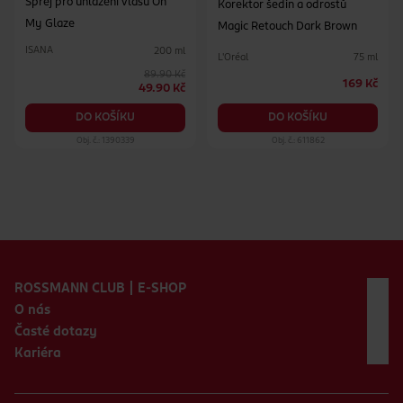
Sprej pro uhlazení vlasů Oh
Korektor šedin a odrostů
My Glaze
Magic Retouch Dark Brown
ISANA
200 ml
L'Oréal
75 ml
89.90 Kč
169 Kč
49.90 Kč
DO KOŠÍKU
DO KOŠÍKU
Obj. č.: 1390339
Obj. č.: 611862
Zápatí webu
ROSSMANN CLUB | E-SHOP
O nás
Časté dotazy
Kariéra