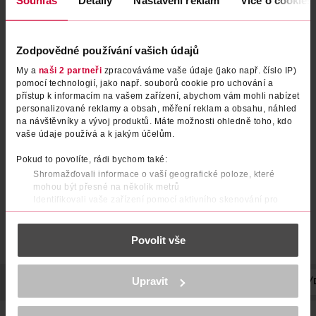
Souhlas
Detaily
Nastavení reklam
Více o cookies
Zodpovědné používání vašich údajů
My a
naši 2 partneři
zpracováváme vaše údaje (jako např. číslo IP)
pomocí technologií, jako např. souborů cookie pro uchování a
přístup k informacím na vašem zařízení, abychom vám mohli nabízet
Jemný kartáč na vlasy
Pečující a masážní kartáč na
personalizované reklamy a obsah, měření reklam a obsahu, náhled
vlasy
na návštěvníky a vývoj produktů. Máte možnosti ohledně toho, kdo
vaše údaje používá a k jakým účelům.
for your Beauty
for your Beauty
1 ks
1 ks
119 Kč
109 Kč
Pokud to povolíte, rádi bychom také:
Shromažďovali informace o vaší geografické poloze, které
DO KOŠÍKU
DO KOŠÍKU
mohou být přesné na několik metrů
Obj. č.: 1138931
Obj. č.: 947046
Identifikovali vaše zařízení pomocí aktivního skenování pro
konkrétní charakteristiky (otisk prstu)
Zjistěte více o tom, jak zpracováváme vaše osobní údaje, a nastavte
Povolit vše
si předvolby v
části s podrobnostmi
. Svůj souhlas můžete kdykoliv
změnit nebo odvolat v části Prohlášení o souborech cookie.
K provozu stránek, personalizaci obsahu a reklam, funkcí sociálních
Upravit
POPIS
SKLADOVÁNÍ
POČET
VYROBENO V
VÝROBCE/
médií, analýze návštěvnosti, které mohou nést osobní údaje.
Více najdete v
prohlášení o ochraně osobních údajů.