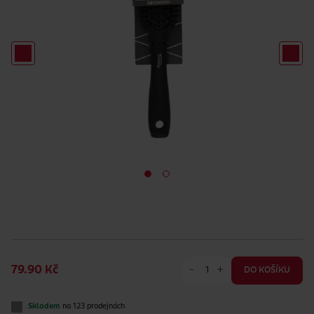
-
+
79.90 Kč
DO KOŠÍKU
Skladem
na 123 prodejnách