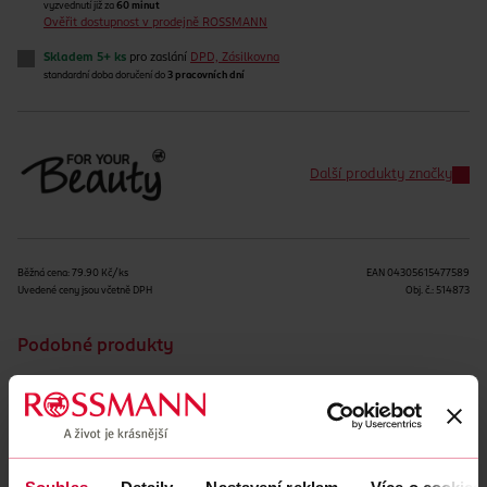
vyzvednutí již za
60 minut
Ověřit dostupnost v prodejně ROSSMANN
Skladem 5+ ks
pro zaslání
DPD, Zásilkovna
standardní doba doručení do
3 pracovních dní
Další produkty značky
Běžná cena: 79.90 Kč/ks
EAN
04305615477589
Uvedené ceny jsou včetně DPH
Obj. č.:
514873
Podobné produkty