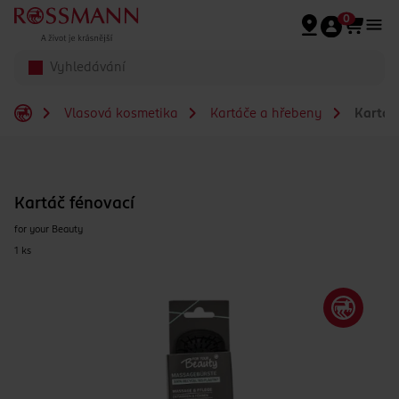
Přeskočit na hlavmní obsah
0
Vlasová kosmetika
Kartáče a hřebeny
Kartáč 
Kartáč fénovací
for your Beauty
1 ks