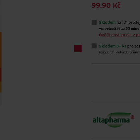
99.90 Kč
Skladem
na 101 prode
vyzvednutí již za
60 minu
Ověřit dostupnost v 
Skladem 5+ ks
pro zas
standardní doba doručení