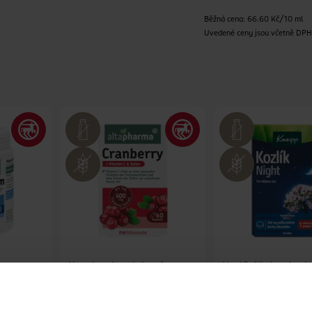
Běžná cena: 66.60 Kč/10 ml
Uvedené ceny jsou včetně DP
m,
Kapsle s brusinkovým
Kozlík Night, dopl
extraktem, vitaminem C a
stravy
selenem, doplněk stravy
altapharma
Kneipp
300 ks
60 ks