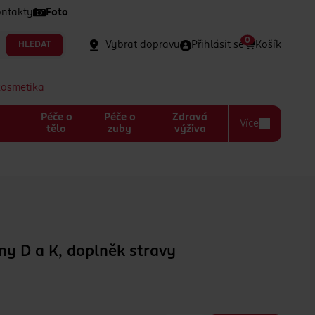
ntakty
Foto
0
Vybrat dopravu
Přihlásit se
Košík
HLEDAT
kosmetika
Péče o
Péče o
Zdravá
Více
a
tělo
zuby
výživa
ny D a K, doplněk stravy