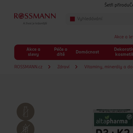
Přeskočit na hlavmní obsah
Šetři přírodu
Č
Akce a l
Akce a
Péče o
Dekorati
Domácnost
slevy
dítě
kosmeti
ROSSMANN.cz
Zdraví
Vitaminy, minerály a do