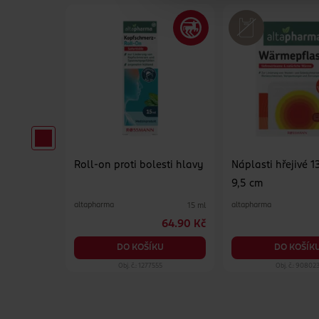
u, doplněk
Roll-on proti bolesti hlavy
Náplasti hřejivé 1
9,5 cm
altapharma
altapharma
250 g
15 ml
279 Kč
64.90 Kč
KU
DO KOŠÍKU
DO KOŠÍK
842
Obj. č.: 1277555
Obj. č.: 90802