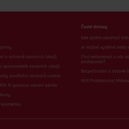
Časté dotazy
Kde zjistím otevírací do
zprávy
Je možné vyměnit nebo v
ní o ochraně osobních údajů
Chci reklamovat u vás 
postupovat?
 a zpracovatelé osobních údajů
Bezpečnostní a datové li
sady používání souborů cookie
NYX Professional Make
100 % garance vrácení peněz
karty
 kosmetika