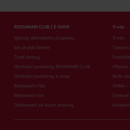
Zápatí webu
ROSSMANN CLUB | E-SHOP
O nás
Výhody věrnostního programu
O nás
Jak se stát členem
Tiskové 
Časté dotazy
Prohláše
Obchodní podmínky ROSSMANN CLUB
Příjemci
Obchodní podmínky e-shop
Naše zá
Reklamační řád
ISANA - 
Reklamační list
Dárkové 
Odstoupení od kupní smlouvy
Korejská