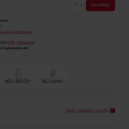
-
+
DO KOŠÍKU
jnách
t
prodejně ROSSMANN
lání
DPD, Zásilkovna
 do
3 pracovních dní
BEZ LAKTÓZY
BEZ LEPKU
Další produkty značky