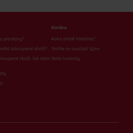
Kariéra
bu prodejny?
Koho právě hledáme?
rátit zakoupené zboží?
Staňte se součástí týmu
zakoupené zboží. Jak mám
Naše hodnoty
sty
up