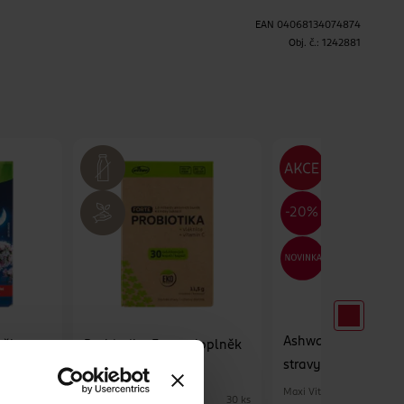
EAN
04068134074874
H
Obj. č.:
1242881
Ashwagandha, dop
něk
Probiotika Forte, doplněk
stravy
stravy
Maxi Vita
Vitar
40 ks
30 ks