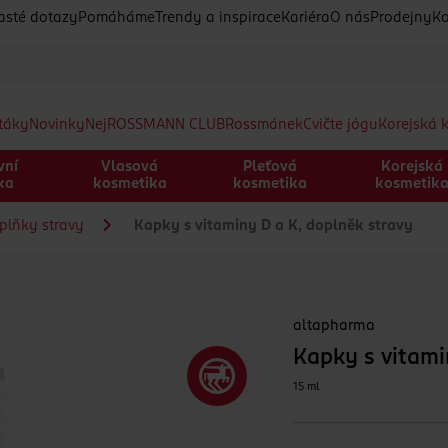
asté dotazy
Pomáháme
Trendy a inspirace
Kariéra
O nás
Prodejny
Ko
etáky
Novinky
Nej
ROSSMANN CLUB
Rossmánek
Cvičte jógu
Korejská 
vní
Vlasová
Pleťová
Korejská
ka
kosmetika
kosmetika
kosmetik
plňky stravy
Kapky s vitaminy D a K, doplněk stravy
altapharma
Kapky s vitami
15 ml