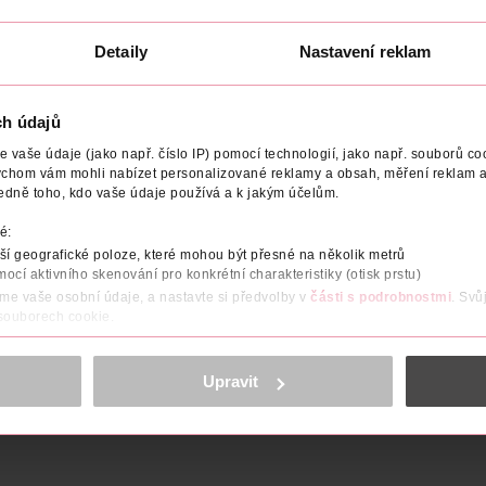
119 Kč
139 Kč
Detaily
Nastavení reklam
U
DO KOŠÍKU
DO KOŠÍKU
Obj. č.: 572538
Obj. č.: 1216141
ch údajů
vaše údaje (jako např. číslo IP) pomocí technologií, jako např. souborů coo
ychom vám mohli nabízet personalizované reklamy a obsah, měření reklam a
edně toho, kdo vaše údaje používá a k jakým účelům.
é:
NÍ
UPOZORNĚNÍ
OBJEM
NÁZEV VÝROBCE/DODAVATE
í geografické poloze, které mohou být přesné na několik metrů
mocí aktivního skenování pro konkrétní charakteristiky (otisk prstu)
inaci dvou klíčových živin pro vaše zdraví. Vitamín D3, který si t
áme vaše osobní údaje, a nastavte si předvolby v
části s podrobnostmi
. Svů
valů. Společně s vitamínem K2 pak tvoří dokonalý pár pro udržení
 souborech cookie.
obsahu a reklam, funkcí sociálních médií, analýze návštěvnosti, které mohou
ně osobních údajů.
Upravit
cookies
<