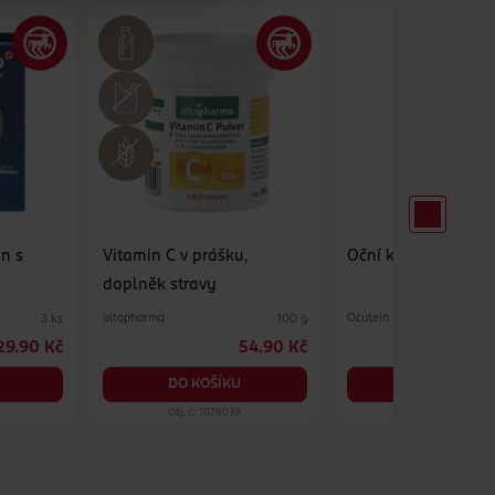
n s
Vitamin C v prášku,
Oční kapky Sensiti
doplněk stravy
altapharma
Ocutein
3 ks
100 g
29.90 Kč
54.90 Kč
DO KOŠÍKU
DO KOŠÍKU
Obj. č.: 1078039
Obj. č.: 1230673