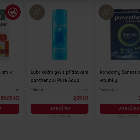
3 cm x
Lubrikační gel s přídavkem
Kondomy Sensatio
panthenolu Pure Aqua
vroubky
Primeros
Preventivo
2 ks
100 ml
89.90 Kč
269 Kč
U
DO KOŠÍKU
DO KOŠÍKU
3
Obj. č.: 1084146
Obj. č.: 1043761