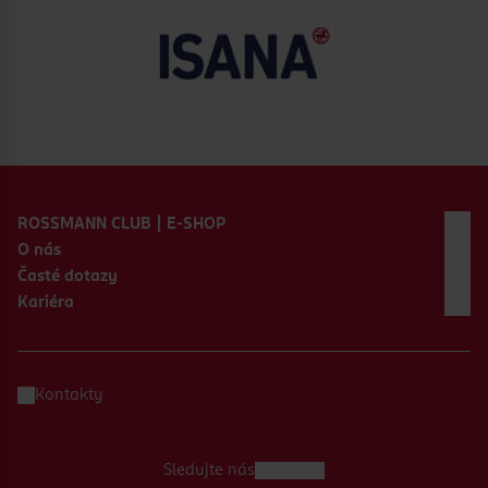
Zápatí webu
ROSSMANN CLUB | E-SHOP
O nás
Časté dotazy
Kariéra
Kontakty
Sledujte nás