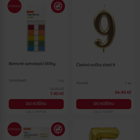
Barevné samolepící štítky
Číselná svíčka zlatá 9
Schreibwelt
1 ks
Alvarak
1 ks
19.90 Kč
36.90 Kč
7.90 Kč
DO KOŠÍKU
DO KOŠÍKU
Obj. č.: 1167436
Obj. č.: 1256857