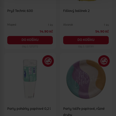
Pryž Technic 600
Fóliový balónek 2
Maped
Alvarak
1 ks
1 ks
14.90 Kč
54.90 Kč
DO KOŠÍKU
DO KOŠÍKU
Obj. č.: 1272772
Obj. č.: 1257311
Party pohárky papírové 0,2 l
Party talíře papírové, různé
druhy