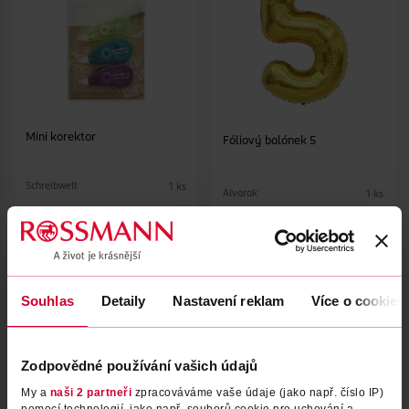
Mini korektor
Fóliový balónek 5
Schreibwelt
1 ks
Alvarak
1 ks
19.90 Kč
54.90 Kč
11.90 Kč
DO KOŠÍKU
DO KOŠÍKU
Obj. č.: 1384970
Obj. č.: 1257342
Souhlas
Detaily
Nastavení reklam
Více o cookies
Zodpovědné používání vašich údajů
My a
naši 2 partneři
zpracováváme vaše údaje (jako např. číslo IP)
pomocí technologií, jako např. souborů cookie pro uchování a