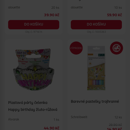
alouette
alouette
20 ks
10 ks
39.90 Kč
59.90 Kč
DO KOŠÍKU
DO KOŠÍKU
Obj. č.: 971614
Obj. č.: 1005363
Barevné pastelky trojhranné
Plastová párty čelenka
Happy birthday žluto-růžová
Schreibwelt
12 ks
Alvarak
1 ks
29.90 Kč
44.90 Kč
14.90 Kč