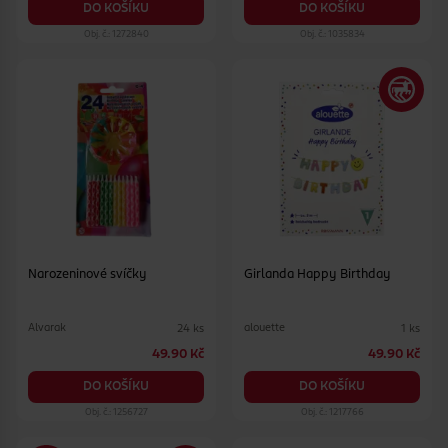
DO KOŠÍKU
DO KOŠÍKU
Obj. č.: 1272840
Obj. č.: 1035834
Narozeninové svíčky
Girlanda Happy Birthday
Alvarak
alouette
24 ks
1 ks
49.90 Kč
49.90 Kč
DO KOŠÍKU
DO KOŠÍKU
Obj. č.: 1256727
Obj. č.: 1217766