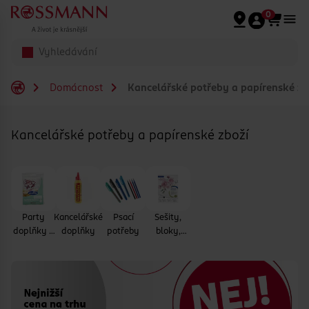
Přeskočit na hlavmní obsah
0
Domácnost
Kancelářské potřeby a papírenské zb
Kancelářské potřeby a papírenské zboží
Party
Kancelářské
Psací
Sešity,
doplňky a
doplňky
potřeby
bloky,
dárkové
papíry
produkty