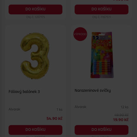
DO KOŠÍKU
DO KOŠÍKU
Obj. č.: 1257175
Obj. č.: 1167511
Narozeninové svíčky
Fóliový balónek 3
Alvarak
12 ks
Alvarak
1 ks
49.90 Kč
54.90 Kč
19.90 Kč
DO KOŠÍKU
DO KOŠÍKU