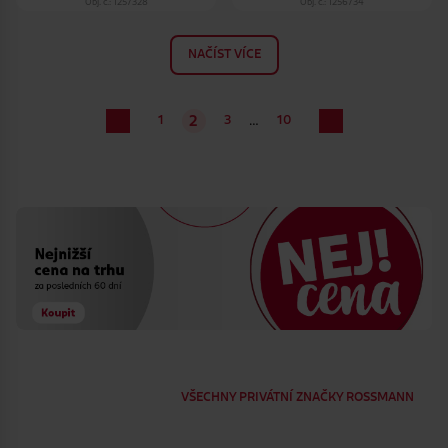
Obj. č.: 1257328
Obj. č.: 1256734
NAČÍST VÍCE
…
1
3
10
2
VŠECHNY PRIVÁTNÍ ZNAČKY ROSSMANN