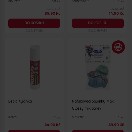
alouette
Schreibwelt
50 ks
1 ks
89.90 Kč
29.90 Kč
39.90 Kč
14.90 Kč
DO KOŠÍKU
DO KOŠÍKU
Obj. č.: 971232
Obj. č.: 1167450
Lepicí tyčinka
Nafukovací balonky Maxi
Glossy mix barev
Kores
alouette
15 g
1 ks
44.90 Kč
49.90 Kč