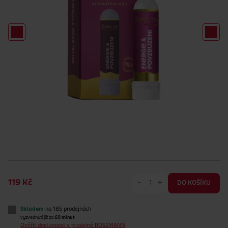
-
+
119 Kč
DO KOŠÍKU
Skladem
na 185 prodejnách
vyzvednutí již za
60 minut
Ověřit dostupnost v prodejně ROSSMANN