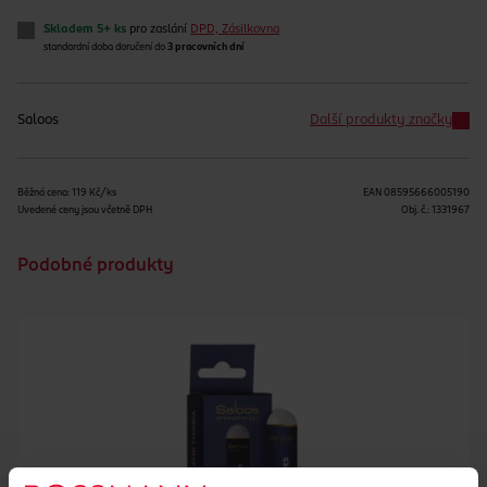
Skladem 5+ ks
pro zaslání
DPD, Zásilkovna
standardní doba doručení do
3 pracovních dní
Saloos
Další produkty značky
Běžná cena: 119 Kč/ks
EAN
08595666005190
Uvedené ceny jsou včetně DPH
Obj. č.:
1331967
Podobné produkty