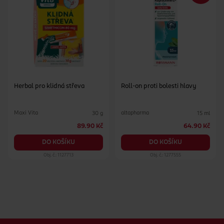
Herbal pro klidná střeva
Roll-on proti bolesti hlavy
Maxi Vita
altapharma
30 g
15 ml
89.90 Kč
64.90 Kč
DO KOŠÍKU
DO KOŠÍKU
Obj. č.: 1127713
Obj. č.: 1277555