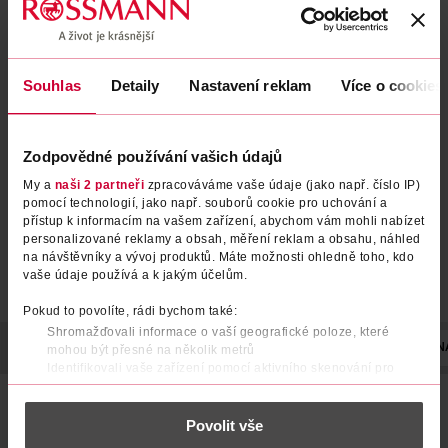
Souhlas
Detaily
Nastavení reklam
Více o cookies
Inhalační tyčinka Relax & antistres
Saloos
1 ks
Zodpovědné používání vašich údajů
119 Kč
My a
naši 2 partneři
zpracováváme vaše údaje (jako např. číslo IP)
DO KOŠÍKU
pomocí technologií, jako např. souborů cookie pro uchování a
přístup k informacím na vašem zařízení, abychom vám mohli nabízet
Obj. č.: 1331936
personalizované reklamy a obsah, měření reklam a obsahu, náhled
na návštěvníky a vývoj produktů. Máte možnosti ohledně toho, kdo
vaše údaje používá a k jakým účelům.
Pokud to povolíte, rádi bychom také:
Shromažďovali informace o vaší geografické poloze, které
POPIS
POUŽITÍ
SLOŽENÍ
UPOZORNĚNÍ
POČET
N
mohou být přesné na několik metrů
Identifikovali vaše zařízení pomocí aktivního skenování pro
konkrétní charakteristiky (otisk prstu)
Inhalační tyčinka Energie & povzbuzení vám
dodá novou
Zjistěte více o tom, jak zpracováváme vaše osobní údaje, a nastavte
dávku vitality
kdykoliv během dne. Obsahuje 100% přírodní
Povolit vše
si předvolby v
části s podrobnostmi
. Svůj souhlas můžete kdykoliv
esenciální oleje z bergamotu, lemongrass a dalších rostlin
změnit nebo odvolat v části Prohlášení o souborech cookie.