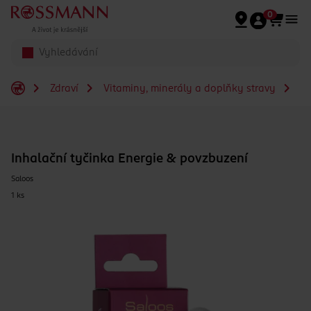
Přeskočit na hlavmní obsah
0
Zdraví
Vitaminy, minerály a doplňky stravy
In
Inhalační tyčinka Energie & povzbuzení
Saloos
1 ks