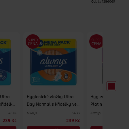
H
Obj. č.:
1286069
Ultra
Hygienické vložky Ultra
Hygienické vložky
křidélky
Day Normal s křidélky vel.
Platinum Secure Ni
1 56 ks
křidélky vel. 4 30 k
Always
Always
40 ks
56 ks
239 Kč
239 Kč