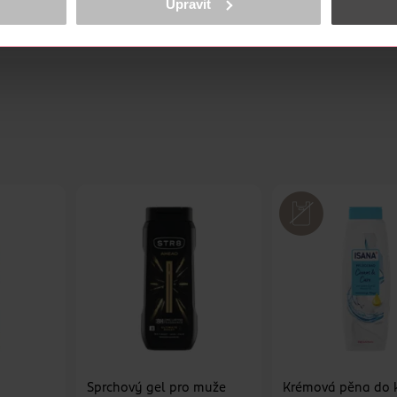
Upravit
cookies
<
skvěle přizpůsobila jakémukoliv typu spodního prádla
ZOBRAZIT VÍCE
lastu
Alliance
Sprchový gel pro muže
Krémová pěna do 