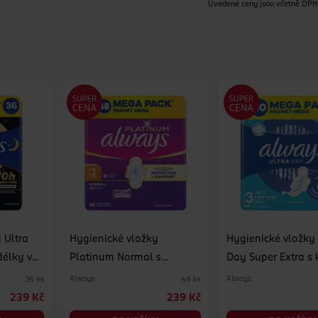
Uvedené ceny jsou včetně DP
 Ultra
Hygienické vložky
Hygienické vložky 
délky vel.
Platinum Normal s
Day Super Extra s 
křidélky vel. 1 48 ks
vel. 3 40 ks
Always
Always
36 ks
48 ks
239 Kč
239 Kč