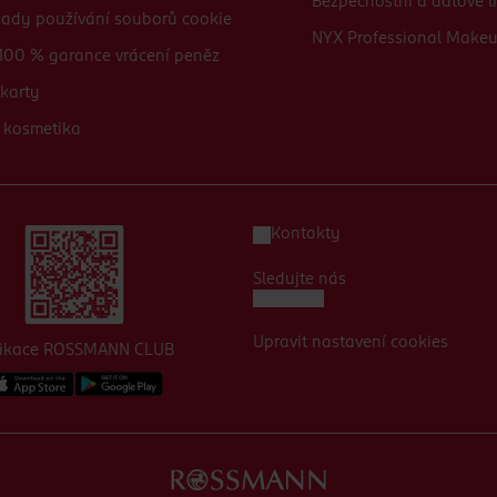
Bezpečnostní a datové li
sady používání souborů cookie
NYX Professional Make
100 % garance vrácení peněz
karty
 kosmetika
Kontakty
Sledujte nás
Upravit nastavení cookies
likace ROSSMANN CLUB