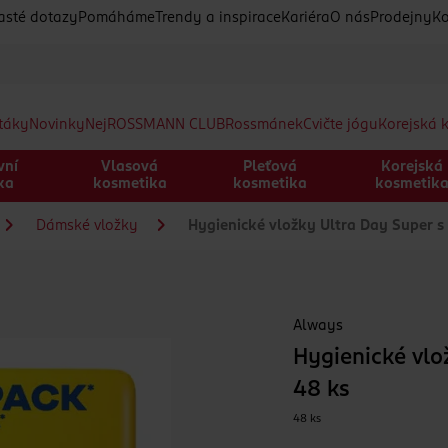
asté dotazy
Pomáháme
Trendy a inspirace
Kariéra
O nás
Prodejny
Ko
etáky
Novinky
Nej
ROSSMANN CLUB
Rossmánek
Cvičte jógu
Korejská 
vní
Vlasová
Pleťová
Korejská
ka
kosmetika
kosmetika
kosmetik
Dámské vložky
Hygienické vložky Ultra Day Super s 
Always
Hygienické vlož
48 ks
48 ks