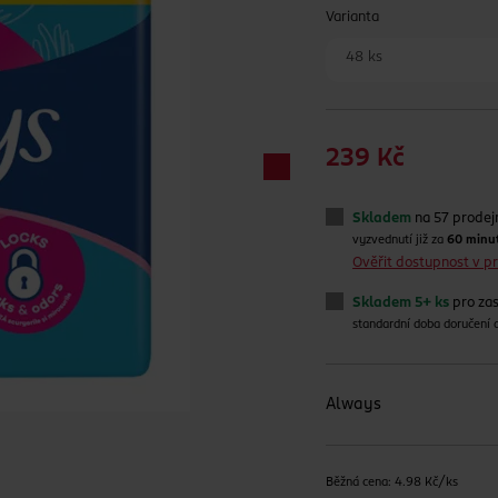
Varianta
48 ks
239 Kč
Skladem
na 57 prodej
vyzvednutí již za
60 minu
Ověřit dostupnost v 
Skladem 5+ ks
pro zas
standardní doba doručení
Always
Běžná cena: 4.98 Kč/ks