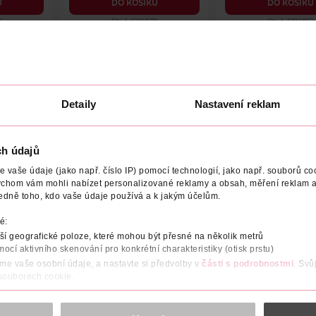
U
DO KOŠÍKU
DO KOŠÍKU
0
Obj. č.: 1324938
Obj. č.: 1286052
Detaily
Nastavení reklam
ÁZEV VÝROBCE/DODAVATELE
ADRESA VÝROBCE/DODAVATE
ch údajů
 hygienickými vložkami Always Ultra Day Super (velikost 2) s k
InstantDry tekutinu během několika sekund a díky technologiím L
vaše údaje (jako např. číslo IP) pomocí technologií, jako např. souborů coo
 jsou navržena tak, aby se skvěle přizpůsobila jakémukoliv typu
ychom vám mohli nabízet personalizované reklamy a obsah, měření reklam a
ikostí. Vložky Always jsou dermatologicky schváleny organizací S
edně toho, kdo vaše údaje používá a k jakým účelům.
é:
 cítila svěže a čistě
í geografické poloze, které mohou být přesné na několik metrů
nstantDry, který absorbuje tekutinu během několika sekund
mocí aktivního skenování pro konkrétní charakteristiky (otisk prstu)
áme vaše osobní údaje, a nastavte si předvolby v
části s podrobnostmi
. Svů
 a pomáhá předcházet protečení
 souborech cookie.
obsahu a reklam, funkcí sociálních médií, analýze návštěvnosti, které mohou
ně osobních údajů.