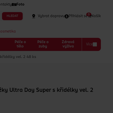
ntakty
Foto
0
Vybrat dopravu
Přihlásit se
Košík
HLEDAT
kosmetika
Péče o
Péče o
Zdravá
Více
a
tělo
zuby
výživa
křidélky vel. 2 48 ks
ky Ultra Day Super s křidélky vel. 2