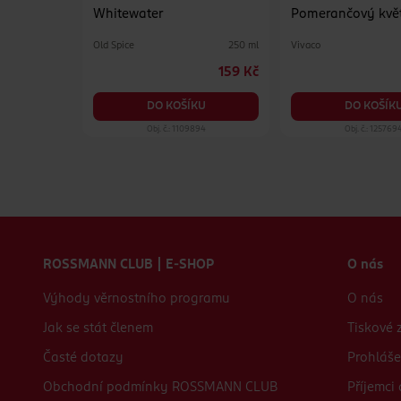
 Control
Whitewater
Pomerančový květ
mandarinkou
Old Spice
Vivaco
150 ml
250 ml
89.90 Kč
159 Kč
KU
DO KOŠÍKU
DO KOŠÍK
41
Obj. č.: 1109894
Obj. č.: 125769
Zápatí webu
ROSSMANN CLUB | E-SHOP
O nás
Výhody věrnostního programu
O nás
Jak se stát členem
Tiskové 
Časté dotazy
Prohláše
Obchodní podmínky ROSSMANN CLUB
Příjemci