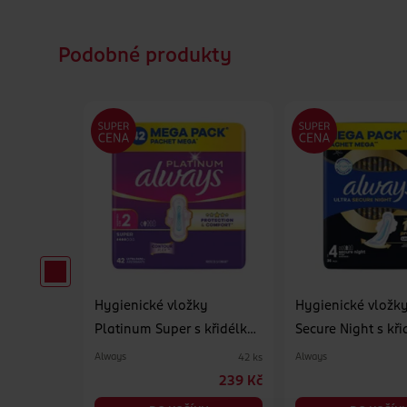
Podobné produkty
y Ultra s
Hygienické vložky
Hygienické vložky
Platinum Super s křidélky
Secure Night s kři
vel. 2 42 ks
4 36 ks
Always
Always
10 ks
42 ks
24.90 Kč
239 Kč