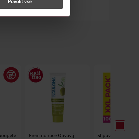
Povolit vše
koupele
Krém na ruce Olivový
Slipové vložky 0%