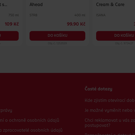
 s
Ahead
Cream & Care
STR8
ISANA
750 ml
400 ml
109 Kč
99.90 Kč
U
DO KOŠÍKU
DO KOŠÍKU
4
Obj. č.: 1253559
Obj. č.: 973427
Časté dotazy
Kde zjistím otevírací do
zprávy
Je možné vyměnit nebo v
ní o ochraně osobních údajů
Chci reklamovat u vás 
postupovat?
 a zpracovatelé osobních údajů