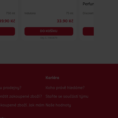
Perfume Normal 10
Indulona
Discreet
750 ml
75 ml
39.90 Kč
33.90 Kč
DO KOŠÍKU
DO KOŠÍKU
Obj. č.: 1180879
Obj. č.: 350303
Kariéra
bu prodejny?
Koho právě hledáme?
rátit zakoupené zboží?
Staňte se součástí týmu
zakoupené zboží. Jak mám
Naše hodnoty