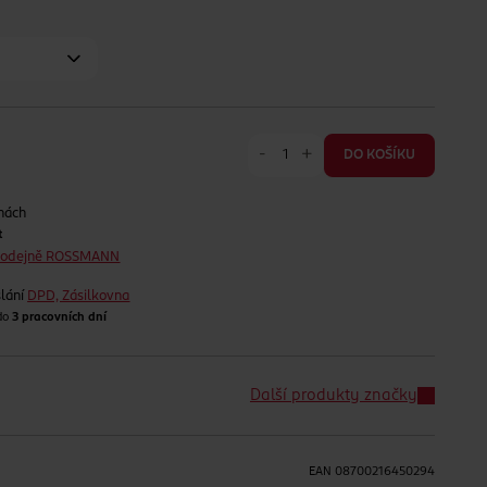
-
+
DO KOŠÍKU
nách
t
prodejně ROSSMANN
lání
DPD, Zásilkovna
 do
3 pracovních dní
Další produkty značky
EAN
08700216450294