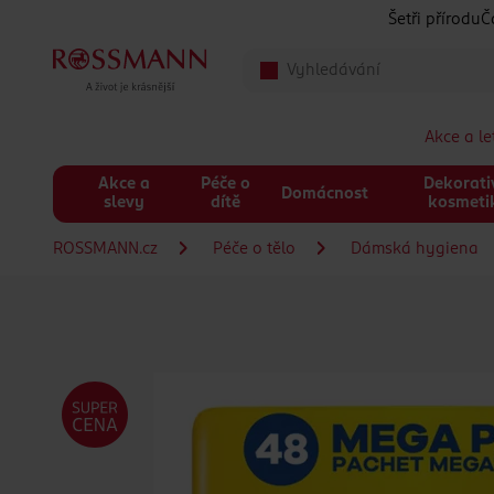
Přeskočit na hlavmní obsah
Šetři přírodu
Č
Akce a l
Akce a
Péče o
Dekorati
Domácnost
slevy
dítě
kosmeti
ROSSMANN.cz
Péče o tělo
Dámská hygiena