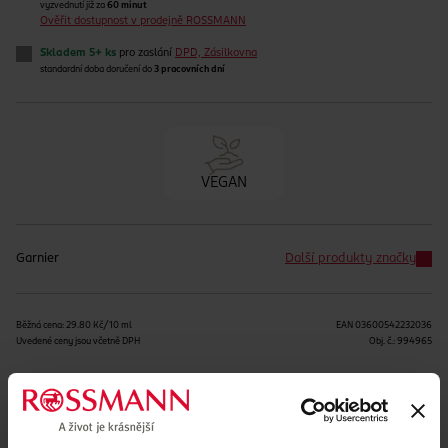
vyzvednutí již za
60 minut
Ověřit dostupnost v prodejně ROSSMANN
Skladem 5+ ks
pro zaslání
DPD, Zásilkovna
standardní doba doručení do
3 pracovních dní
VEGAN
Garnier
Další produkty značky
Běžná cena: 29.80 Kč/10 ml
EAN
03600542232036
Uvedené ceny jsou včetně DPH
Obj. č.:
994965
Podobné produkty