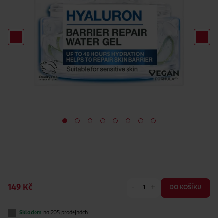
-
+
149 Kč
DO KOŠÍKU
Skladem
na 205 prodejnách