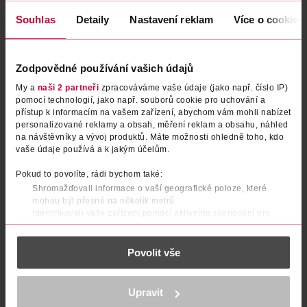
Souhlas
Detaily
Nastavení reklam
Více o cookies
Zodpovědné používání vašich údajů
My a
naši 2 partneři
zpracováváme vaše údaje (jako např. číslo IP)
pomocí technologií, jako např. souborů cookie pro uchování a
přístup k informacím na vašem zařízení, abychom vám mohli nabízet
personalizované reklamy a obsah, měření reklam a obsahu, náhled
na návštěvníky a vývoj produktů. Máte možnosti ohledně toho, kdo
Hydratační pleťový gel Hydro
Zklidňující gel Aloe Vera 99%
vaše údaje používá a k jakým účelům.
Boost
Pokud to povolíte, rádi bychom také:
Neutrogena
Holika Holika
50 ml
55 ml
Shromažďovali informace o vaší geografické poloze, které
mohou být přesné na několik metrů
319 Kč
79.90 Kč
Identifikovali vaše zařízení pomocí aktivního skenování pro
konkrétní charakteristiky (otisk prstu)
DO KOŠÍKU
DO KOŠÍKU
Zjistěte více o tom, jak zpracováváme vaše osobní údaje, a nastavte
Obj. č.: 697156
Obj. č.: 1322224
Povolit vše
si předvolby v
části s podrobnostmi
. Svůj souhlas můžete kdykoliv
změnit nebo odvolat v části Prohlášení o souborech cookie.
K provozu stránek, personalizaci obsahu a reklam, funkcí sociálních
Upravit
médií, analýze návštěvnosti, které mohou nést osobní údaje.