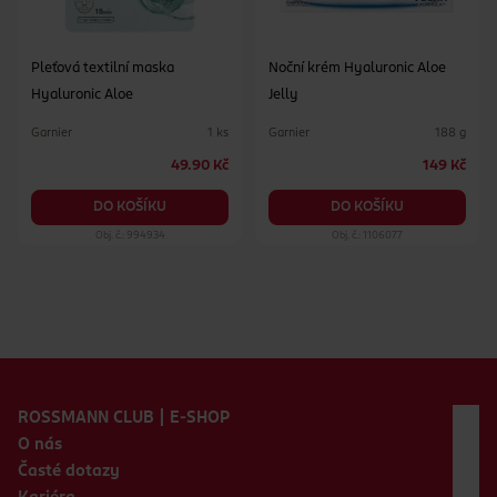
Pleťová textilní maska
Noční krém Hyaluronic Aloe
Hyaluronic Aloe
Jelly
Garnier
Garnier
1 ks
188 g
49.90 Kč
149 Kč
DO KOŠÍKU
DO KOŠÍKU
Obj. č.: 994934
Obj. č.: 1106077
Zápatí webu
ROSSMANN CLUB | E-SHOP
O nás
Časté dotazy