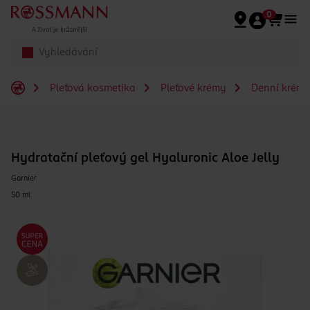
Přeskočit na hlavmní obsah
0
Pleťová kosmetika
Pleťové krémy
Denní krém
Hydratační pleťový gel Hyaluronic Aloe Jelly
Garnier
50 ml