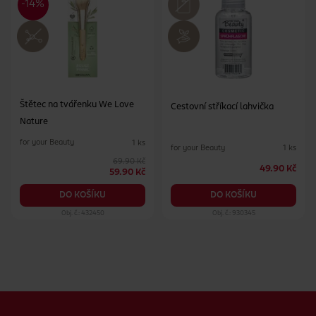
Štětec na tvářenku We Love
Cestovní stříkací lahvička
Nature
for your Beauty
1 ks
for your Beauty
1 ks
69.90 Kč
49.90 Kč
59.90 Kč
DO KOŠÍKU
DO KOŠÍKU
Obj. č.: 432450
Obj. č.: 930345
Zápatí webu