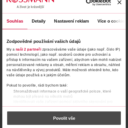
Souhlas
Detaily
Nastavení reklam
Více o cookies
Zodpovědné používání vašich údajů
Houbička na make-up Original
Houbička na make-up
My a
naši 2 partneři
zpracováváme vaše údaje (jako např. číslo IP)
pomocí technologií, jako např. souborů cookie pro uchování a
přístup k informacím na vašem zařízení, abychom vám mohli nabízet
for your Beauty
RIVAL Loves Me
1 ks
1 ks
personalizované reklamy a obsah, měření reklam a obsahu, náhled
79.90 Kč
69.90 Kč
na návštěvníky a vývoj produktů. Máte možnosti ohledně toho, kdo
vaše údaje používá a k jakým účelům.
DO KOŠÍKU
DO KOŠÍKU
Pokud to povolíte, rádi bychom také:
Obj. č.: 585927
Obj. č.: 1285109
Shromažďovali informace o vaší geografické poloze, které
mohou být přesné na několik metrů
Identifikovali vaše zařízení pomocí aktivního skenování pro
konkrétní charakteristiky (otisk prstu)
Zjistěte více o tom, jak zpracováváme vaše osobní údaje, a nastavte
Povolit vše
si předvolby v
části s podrobnostmi
. Svůj souhlas můžete kdykoliv
POPIS
POČET
VÝROBCE/DODAVATEL
změnit nebo odvolat v části Prohlášení o souborech cookie.