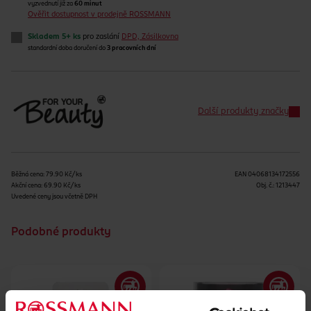
vyzvednutí již za
60 minut
Ověřit dostupnost v prodejně ROSSMANN
Skladem 5+ ks
pro zaslání
DPD, Zásilkovna
standardní doba doručení do
3 pracovních dní
Další produkty značky
Běžná cena: 79.90 Kč/ks
EAN
04068134172556
Akční cena: 69.90 Kč/ks
Obj. č.:
1213447
Uvedené ceny jsou včetně DPH
Podobné produkty