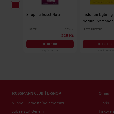
y na
Sirup na kašel Noční
Instantní bylinný
Natural Samahan
doplněk stravy 1
Tussirex
I Love Hummus
52 ks
120 ml
29.90 Kč
229 Kč
KU
DO KOŠÍKU
DO KOŠÍK
44
Obj. č.: 1262131
Obj. č.: 95530
Zápatí webu
ROSSMANN CLUB | E-SHOP
O nás
Výhody věrnostního programu
O nás
Jak se stát členem
Tiskové 