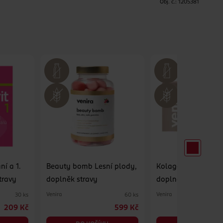
H
Obj. č.:
1205381
í a 1.
Beauty bomb Lesní plody,
Kolagenový drink,
travy
doplněk stravy
doplněk stravy
Venira
Venira
30 ks
60 ks
209 Kč
599 Kč