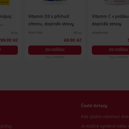
 nápoj
Vitamin D3 s příchutí
Vitamin C v prášku
,
citronu, doplněk stravy
doplněk stravy
0 sáčků
Maxi Vita
altapharma
10 ks
90 ks
99.90 Kč
69.90 Kč
U
DO KOŠÍKU
DO KOŠÍKU
0
Obj. č.: 1029529
Obj. č.: 1078039
Časté dotazy
Kde zjistím otevírací do
zprávy
Je možné vyměnit nebo v