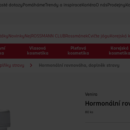
asté dotazy
Pomáháme
Trendy a inspirace
Kariéra
O nás
Prodejny
Ko
etáky
Novinky
Nej
ROSSMANN CLUB
Rossmánek
Cvičte jógu
Korejská 
vní
Vlasová
Pleťová
Korejská
ka
kosmetika
kosmetika
kosmetik
plňky stravy
Hormonální rovnováha, doplněk stravy
Venira
Hormonální ro
80 ks