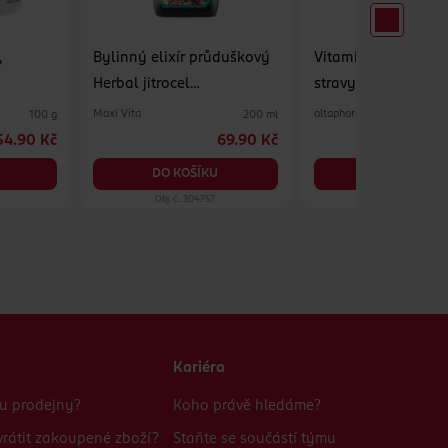
,
Bylinný elixír průduškový
Vitamin D3, doplně
Herbal jitrocel
stravy
mateřídouška echinacea +
Maxi Vita
altapharma
100 g
200 ml
vitamin C, doplněk stravy
54.90 Kč
69.90 Kč
5
DO KOŠÍKU
DO KOŠÍKU
Obj. č.: 304757
Obj. č.: 1336283
Kariéra
bu prodejny?
Koho právě hledáme?
rátit zakoupené zboží?
Staňte se součástí týmu