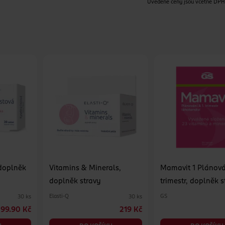
Uvedené ceny jsou včetně DP
 doplněk
Vitamins & Minerals,
Mamavit 1 Plánován
doplněk stravy
trimestr, doplněk s
Elasti-Q
GS
30 ks
30 ks
99.90 Kč
219 Kč