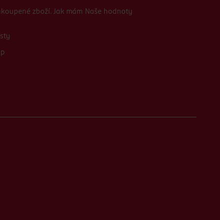
zakoupené zboží. Jak mám
Naše hodnoty
sty
up