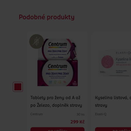
Podobné produkty
l,
Tablety pro ženy od A až
Kyselina listová,
po Železo, doplněk stravy
stravy
Centrum
Elasti-Q
750 ks
30 ks
279 Kč
299 Kč