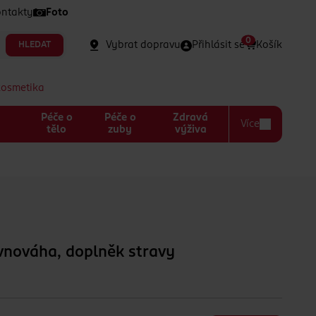
ntakty
Foto
0
Vybrat dopravu
Přihlásit se
Košík
HLEDAT
kosmetika
Péče o
Péče o
Zdravá
Více
a
tělo
zuby
výživa
vnováha, doplněk stravy