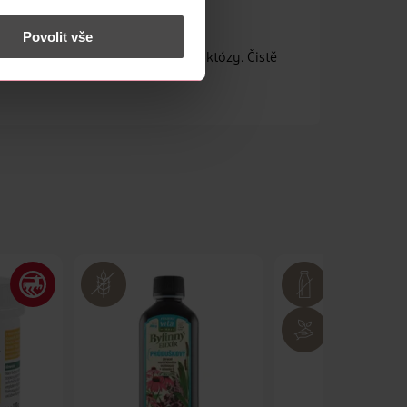
 nést osobní údaje.
Povolit vše
id v mysli. Bez cukru, lepku a laktózy. Čistě