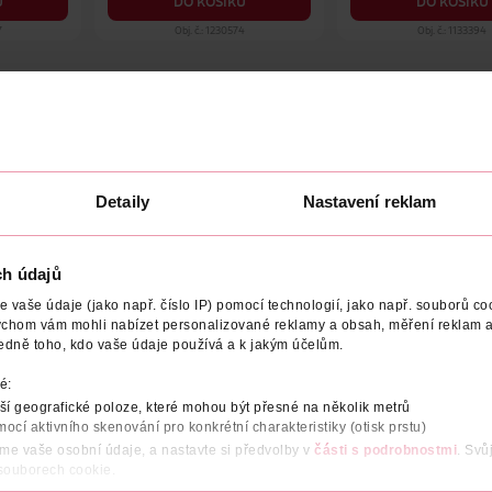
U
DO KOŠÍKU
DO KOŠÍKU
7
Obj. č.: 1230574
Obj. č.: 1133394
NÍ
VYROBENO V
VÝROBCE/DODAVATEL
NUTRIČNÍ H
Detaily
Nastavení reklam
avidelný cyklus? Pokud cítíte, že vaše tělo ztrácí balanc, Venir
ělo v každé fázi měsíčního cyklu
a pomáhá ženám cítit se sebevěd
ch údajů
lího pylu, mateří kašičky a dalších pečlivě vybraných látek, které
vaše údaje (jako např. číslo IP) pomocí technologií, jako např. souborů coo
enira:
ychom vám mohli nabízet personalizované reklamy a obsah, měření reklam a
edně toho, kdo vaše údaje používá a k jakým účelům.
é:
í geografické poloze, které mohou být přesné na několik metrů
mocí aktivního skenování pro konkrétní charakteristiky (otisk prstu)
áme vaše osobní údaje, a nastavte si předvolby v
části s podrobnostmi
. Svů
 souborech cookie.