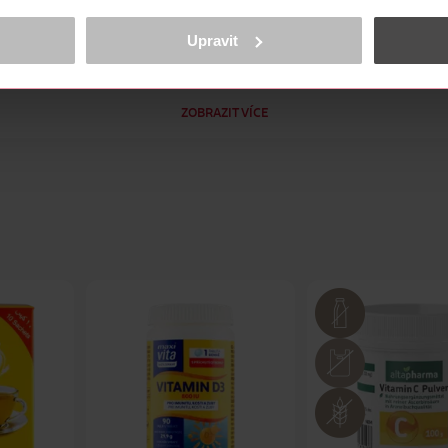
obsahu a reklam, funkcí sociálních médií, analýze návštěvnosti, které mohou
ně osobních údajů.
Upravit
lity a pohody. Stačí dvě kapsle denně – pro tělo v rovnováze a kl
cookies
<
ZOBRAZIT VÍCE