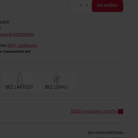
-
+
DO KOŠÍKU
jnách
t
prodejně ROSSMANN
lání
DPD, Zásilkovna
 do
3 pracovních dní
BEZ LAKTÓZY
BEZ LEPKU
Další produkty značky
EAN
08594198170284