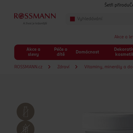
Přeskočit na hlavmní obsah
Šetři přírodu
Č
Akce a l
Akce a
Péče o
Dekorati
Domácnost
slevy
dítě
kosmeti
ROSSMANN.cz
Zdraví
Vitaminy, minerály a do