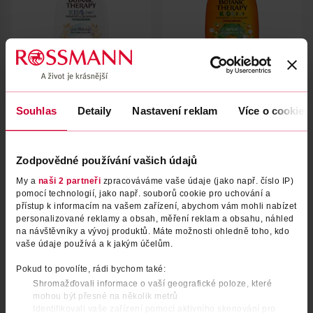
Šampon & kondicionér pro
Šampon & kondicionér pro
Souhlas
Detaily
Nastavení reklam
Více o cookies
děti rýžový krém a bio ovesné
děti meruňka a květ bavlny
mléko
Garnier Botanic Therapy
Garnier Botanic Therapy
400 ml
400 ml
129 Kč
129 Kč
Zodpovědné používání vašich údajů
DO KOŠÍKU
DO KOŠÍKU
My a
naši 2 partneři
zpracováváme vaše údaje (jako např. číslo IP)
pomocí technologií, jako např. souborů cookie pro uchování a
Obj. č.: 1184785
Obj. č.: 1184792
přístup k informacím na vašem zařízení, abychom vám mohli nabízet
personalizované reklamy a obsah, měření reklam a obsahu, náhled
ID 1615
na návštěvníky a vývoj produktů. Máte možnosti ohledně toho, kdo
vaše údaje používá a k jakým účelům.
VŠECHNY PRIVÁTNÍ ZNAČKY ROSSMANN
Pokud to povolíte, rádi bychom také:
Shromažďovali informace o vaší geografické poloze, které
mohou být přesné na několik metrů
Identifikovali vaše zařízení pomocí aktivního skenování pro