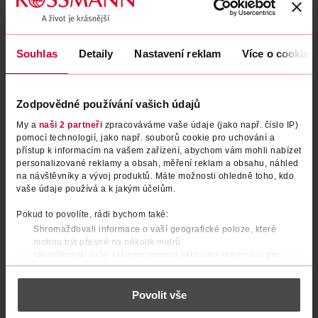
Souhlas
Detaily
Nastavení reklam
Více o cookies
Zodpovědné používání vašich údajů
My a
naši 2 partneři
zpracováváme vaše údaje (jako např. číslo IP)
pomocí technologií, jako např. souborů cookie pro uchování a
přístup k informacím na vašem zařízení, abychom vám mohli nabízet
personalizované reklamy a obsah, měření reklam a obsahu, náhled
Fix na obočí 16H Microblade
Fix na obočí Tattoo Ink Pen 02
na návštěvníky a vývoj produktů. Máte možnosti ohledně toho, kdo
vaše údaje používá a k jakým účelům.
Tattoo 02
brown
Dermacol
1 ks
Gabriella Salvete
1 ks
Pokud to povolíte, rádi bychom také:
139 Kč
Shromažďovali informace o vaší geografické poloze, které
199 Kč
199 Kč
CLUB cena
mohou být přesné na několik metrů
Identifikovali vaše zařízení pomocí aktivního skenování pro
DO KOŠÍKU
DO KOŠÍKU
konkrétní charakteristiky (otisk prstu)
Obj. č.: 1035254
Obj. č.: 1021042
Zjistěte více o tom, jak zpracováváme vaše osobní údaje, a nastavte
Povolit vše
si předvolby v
části s podrobnostmi
. Svůj souhlas můžete kdykoliv
změnit nebo odvolat v části Prohlášení o souborech cookie.