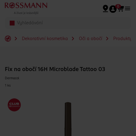
Přeskočit na hlavmní obsah
0
Dekorativní kosmetika
Oči a obočí
Produkty n
Fix na obočí 16H Microblade Tattoo 03
Dermacol
1 ks