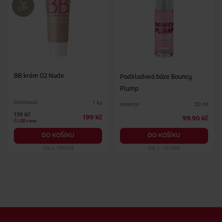
BB krém 02 Nude
Podkladová báze Bouncy
Plump
Dermacol
1 ks
essence
30 ml
139 Kč
199 Kč
99.90 Kč
CLUB cena
DO KOŠÍKU
DO KOŠÍKU
Obj. č.: 1124538
Obj. č.: 1357066
Zápatí webu