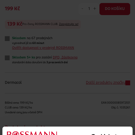
-
+
199 Kč
DO KOŠÍKU
139 Kč
Pro členy ROSSMANN CLUB.
Zaregistrujte se!
Skladem
na 67 prodejnách
vyzvednutí již za
60 minut
Ověřit dostupnost v prodejně ROSSMANN
Skladem 5+ ks
pro zaslání
DPD, Zásilkovna
standardní doba doručení do
3 pracovních dní
Dermacol
Další produkty značky
Běžná cena: 199 Kč/ks
EAN
00000085972551
CLUB cena: 139 Kč/ks
Obj. č.:
1035261
Uvedené ceny jsou včetně DPH
Podobné produkty