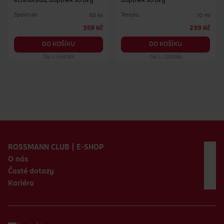
echinaceou, doplněk stravy
doplněk stravy
Spektrum
Terezia
60 ks
10 ml
359 Kč
239 Kč
DO KOŠÍKU
DO KOŠÍKU
Obj. č.: 696586
Obj. č.: 1258288
Zápatí webu
ROSSMANN CLUB | E-SHOP
O nás
Časté dotazy
Kariéra