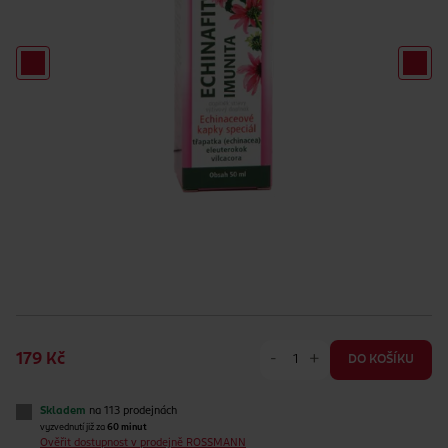
-
+
179 Kč
DO KOŠÍKU
Skladem
na 113 prodejnách
vyzvednutí již za
60 minut
Ověřit dostupnost v prodejně ROSSMANN