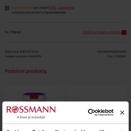
Není skladem
pro zaslání
DPD, Zásilkovna
standardní doba doručení do
3 pracovních dní
Dr. Popov
Další produkty značky
Běžná cena: 35.80 Kč/10 ml
EAN
08595058904360
Uvedené ceny jsou včetně DPH
Obj. č.:
1200041
Podobné produkty