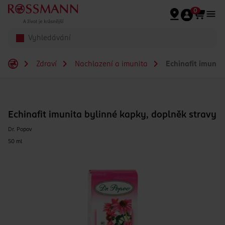
Přeskočit na hlavmní obsah
0
Zdraví
Nachlazení a imunita
Echinafit imunit
Echinafit imunita bylinné kapky, doplněk stravy
Dr. Popov
50 ml