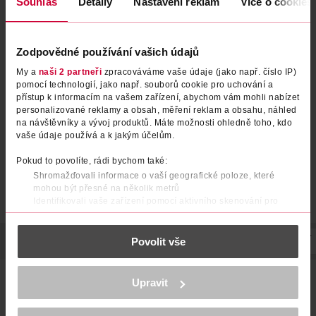
Souhlas
Detaily
Nastavení reklam
Více o cookies
HerbalMed HotDrink dýchací
Kapsle Immunity Forte,
Zodpovědné používání vašich údajů
cesty a imunita, doplněk
doplněk stravy
My a
naši 2 partneři
zpracováváme vaše údaje (jako např. číslo IP)
stravy
pomocí technologií, jako např. souborů cookie pro uchování a
Dr. Weiss
Cetebe
180 g
30 ks
přístup k informacím na vašem zařízení, abychom vám mohli nabízet
209 Kč
219 Kč
personalizované reklamy a obsah, měření reklam a obsahu, náhled
na návštěvníky a vývoj produktů. Máte možnosti ohledně toho, kdo
DO KOŠÍKU
DO KOŠÍKU
vaše údaje používá a k jakým účelům.
Obj. č.: 1230604
Obj. č.: 1128451
Pokud to povolíte, rádi bychom také:
Shromažďovali informace o vaší geografické poloze, které
mohou být přesné na několik metrů
Identifikovali vaše zařízení pomocí aktivního skenování pro
konkrétní charakteristiky (otisk prstu)
Zjistěte více o tom, jak zpracováváme vaše osobní údaje, a nastavte
Povolit vše
si předvolby v
POPIS
POUŽITÍ
části s podrobnostmi
SLOŽENÍ
. Svůj souhlas můžete kdykoliv
SKLADOVÁNÍ
UPOZORNĚNÍ
změnit nebo odvolat v části Prohlášení o souborech cookie.
Echinafit® imunita (Echinaceové kapky speciál) v sobě
K provozu stránek, personalizaci obsahu a reklam, funkcí sociálních
Upravit
spojují sílu 3 bylin, doporučovaných na podporu imunitního
médií, analýze návštěvnosti, které mohou nést osobní údaje.
systému. Třapatka je významná bylina pocházející ze
Více najdete v
prohlášení o ochraně osobních údajů.
Severní Ameriky, kde byla využívána indiány v tradiční