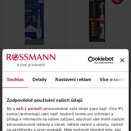
Dětský sonický zubní kartáček
Elektrický zubní kartáček
Baby modrý
Dynamic
Bob & Bobek
Prokudent
1 ks
1 ks
Souhlas
Detaily
Nastavení reklam
Více o cookies
499 Kč
549 Kč
DO KOŠÍKU
DO KOŠÍKU
Obj. č.: 1152418
Obj. č.: 1497793
Zodpovědné používání vašich údajů
My a
naši 2 partneři
zpracováváme vaše údaje (jako např. číslo IP)
pomocí technologií, jako např. souborů cookie pro uchování a
přístup k informacím na vašem zařízení, abychom vám mohli nabízet
personalizované reklamy a obsah, měření reklam a obsahu, náhled
na návštěvníky a vývoj produktů. Máte možnosti ohledně toho, kdo