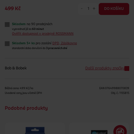
-
+
499 Kč
DO KOŠÍKU
Skladem
na 90 prodejnách
vyzvednutí již za
60 minut
Ověřit dostupnost v prodejně ROSSMANN
Skladem 5+ ks
pro zaslání
DPD, Zásilkovna
standardní doba doručení do
3 pracovních dní
Bob & Bobek
Další produkty značky
Běžná cena: 499 Kč/ks
EAN
07649988070839
Uvedené ceny jsou včetně DPH
Obj. č.:
1155815
Podobné produkty