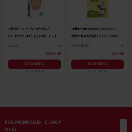
Dětský zubní kartáček a
Náhradní hlavice na sonický
kousátko Step by step 0–2 let,
zubní kartáček Bob a Bobek
různé druhy
18m+
Jordan
Bob & Bobek
1 ks
4 ks
59.90 Kč
229 Kč
DO KOŠÍKU
DO KOŠÍKU
Obj. č.: 1333589
Obj. č.: 1135688
Zápatí webu
ROSSMANN CLUB | E-SHOP
O nás