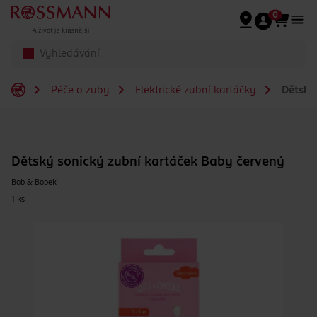
Přeskočit na hlavmní obsah
0
Péče o zuby
Elektrické zubní kartáčky
Dětský 
Dětský sonický zubní kartáček Baby červený
Bob & Bobek
1 ks